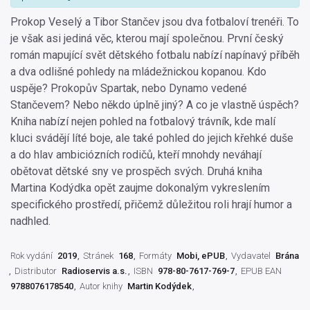
Prokop Veselý a Tibor Stančev jsou dva fotbaloví trenéři. To
je však asi jediná věc, kterou mají společnou. První český
román mapující svět dětského fotbalu nabízí napínavý příběh
a dva odlišné pohledy na mládežnickou kopanou. Kdo
uspěje? Prokopův Spartak, nebo Dynamo vedené
Stančevem? Nebo někdo úplně jiný? A co je vlastně úspěch?
Kniha nabízí nejen pohled na fotbalový trávník, kde malí
kluci svádějí líté boje, ale také pohled do jejich křehké duše
a do hlav ambiciózních rodičů, kteří mnohdy neváhají
obětovat dětské sny ve prospěch svých. Druhá kniha
Martina Kodýdka opět zaujme dokonalým vykreslením
specifického prostředí, přičemž důležitou roli hrají humor a
nadhled.
Rok vydání
2019
Stránek
168
Formáty
Mobi, ePUB
Vydavatel
Brána
Distributor
Radioservis a.s.
ISBN
978-80-7617-769-7
EPUB EAN
9788076178540
Autor knihy
Martin Kodýdek