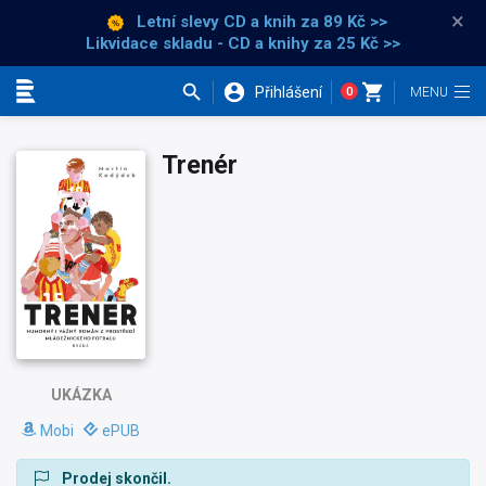
×
Letní slevy CD a knih
za 89 Kč >>
Likvidace skladu - CD a knihy za 25 Kč >>
Přihlášení
0
Kategorie
Trenér
UKÁZKA
Mobi
ePUB
Prodej skončil.