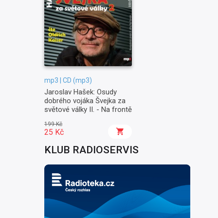
mp3 | CD (mp3)
Jaroslav Hašek: Osudy
dobrého vojáka Švejka za
světové války II. - Na frontě
199 Kč
25 Kč
KLUB RADIOSERVIS