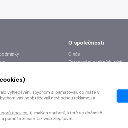
O společnosti
podmínky
O nás
avy
Zpracování osobních údajů
e
Zásady práce s cookies
 cookies)
Klub Radioservis
í dotazy
Kontakty
valo vyhledávání, abychom si pamatovali, co máte v
í od smlouvy
y, abychom vás neobtěžovali nevhodnou reklamou a
uborů cookies
, tj. malých souborů, které se dočasně
te a pomůžete nám tak web zlepšovat.