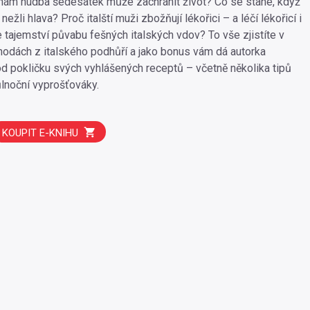
nám hudba šedesátek může zachránit život? Co se stane, když
nežli hlava? Proč italští muži zbožňují lékořici – a léčí lékořicí i
e tajemství půvabu fešných italských vdov? To vše zjistíte v
odách z italského podhůří a jako bonus vám dá autorka
od pokličku svých vyhlášených receptů – včetně několika tipů
lnoční vyprošťováky.
KOUPIT E-KNIHU