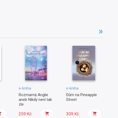
e-kniha
e-kniha
e-
Rozmarná Anglie
Dům na Pineapple
Ja
aneb Nikdy není tak
Street
pa
zle
259 Kč
309 Kč
2