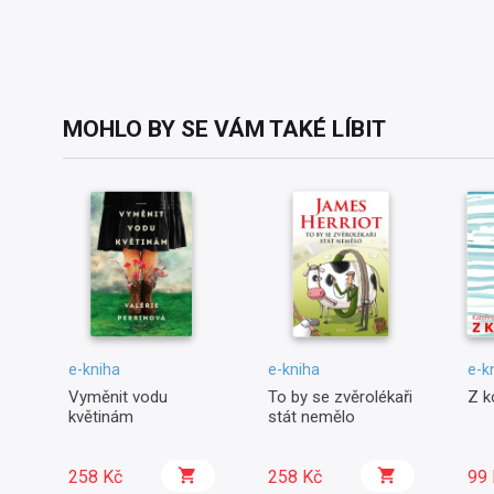
MOHLO BY SE VÁM TAKÉ LÍBIT
e-kniha
e-kniha
e-k
Vyměnit vodu
To by se zvěrolékaři
Z k
květinám
stát nemělo
258 Kč
258 Kč
99 