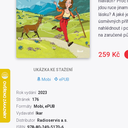
hlavách? Proč 
jdou ruce jinam 
lásku? A jaké j
úsměvných příh
nahlédnout i p
na zaručené pů
259 Kč
UKÁZKA
KE STAŽENÍ
Mobi
ePUB
Rok vydání
2023
Stránek
176
Formáty
Mobi, ePUB
Vydavatel
Ikar
Distributor
Radioservis a.s.
ISBN
978-80-249-5170-6