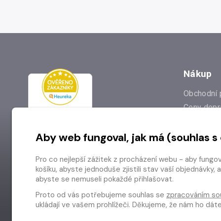
Nákup
Obchodní 
Ceny dopr
Reklamac
Aby web fungoval, jak má (souhlas s
Prodejna
Nejčastějš
Pro co nejlepší zážitek z procházení webu - aby fungo
Odstoupen
košíku, abyste jednoduše zjistili stav vaší objednávk
abyste se nemuseli pokaždé přihlašovat.
Proto od vás potřebujeme souhlas se
zpracováním so
ukládají ve vašem prohlížeči. Děkujeme, že nám ho dá
Copyright © 2026 Radioservis a.s.