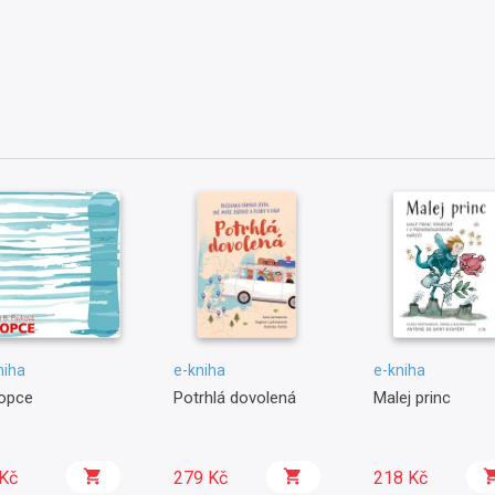
niha
e-kniha
e-kniha
opce
Potrhlá dovolená
Malej princ
Kč
279 Kč
218 Kč