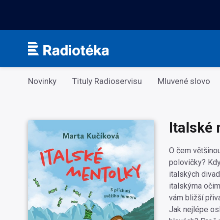
Kategorie
Novinky
Tituly Radioservisu
Mluvené slovo
Italské
O čem většinou
polovičky? Kdy
italských diva
italskýma očim
vám bližší při
Jak nejlépe os