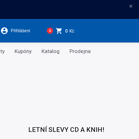
×
Přihlášení
0
Kč
0
ty
Kupóny
Katalog
Prodejna
LETNÍ SLEVY CD A KNIH!