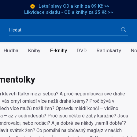
Letní slevy CD a knih
za 89 Kč >>
Likvidace skladu - CD a knihy za 25 Kč >>
Vyhledávání
Hudba
Knihy
E-knihy
DVD
Radiokarty
No
 mentolky
 klevetí Italky mezi sebou? A proč nepomlouvají své drahé
 vás omyl omladí více nežli drahé krémy? Proč bývá v
dlech více mužů nežli žen? Opravdu mládí končí – viděno
a – až v sedmdesáti? Proč jsou některé žáby kurážné? Jsou
vandrovalci, nebo rodáci? A je dobré se někdy „nemít dobře“?
lavit svátek žen? Co pomáhá na občasný maglajz v našich