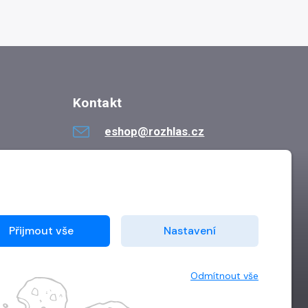
Kontakt
eshop@rozhlas.cz
724 819 319
Po - Pá 8:30 - 16:30
Přijmout vše
Nastavení
Odmítnout vše
Vytvořilo
Grand IT s.r.o.