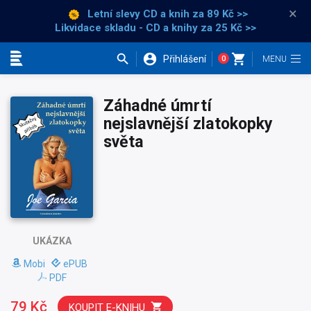
×
Letní slevy CD a knih
za 89 Kč >>
Likvidace skladu - CD a knihy za 25 Kč >>
Přihlášení
0
Kategorie
Záhadné úmrtí
nejslavnější zlatokopky
světa
UKÁZKA
Mobi
ePUB
PDF
79 Kč
KOUPIT E-KNIHU