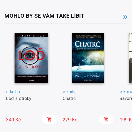
MOHLO BY SE VÁM TAKÉ LÍBIT
e-kniha
e-kniha
e-knih
Loď s otroky
Chatrč
Bavors
349 Kč
229 Kč
199 K