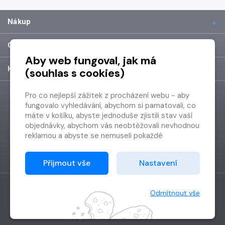
Nákup
O společnosti
Aby web fungoval, jak má
Kontakt
(souhlas s cookies)
Pro co nejlepší zážitek z procházení webu - aby
fungovalo vyhledávání, abychom si pamatovali, co
máte v košíku, abyste jednoduše zjistili stav vaší
objednávky, abychom vás neobtěžovali nevhodnou
reklamou a abyste se nemuseli pokaždé
přihlašovat.
Proto od vás potřebujeme souhlas se
Přijmout vše
Nastavení
zpracováním souborů cookies
, tj. malých souborů,
které se dočasně ukládají ve vašem prohlížeči.
Děkujeme, že nám ho dáte a pomůžete nám tak
Odmítnout vše
web zlepšovat.
Vytvořilo
Grand IT s.r.o.
Copyright © 2026 Radioservis a.s.