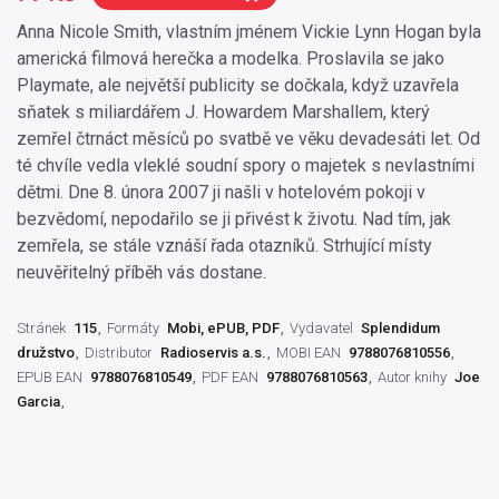
Anna Nicole Smith, vlastním jménem Vickie Lynn Hogan byla
americká filmová herečka a modelka. Proslavila se jako
Playmate, ale největší publicity se dočkala, když uzavřela
sňatek s miliardářem J. Howardem Marshallem, který
zemřel čtrnáct měsíců po svatbě ve věku devadesáti let. Od
té chvíle vedla vleklé soudní spory o majetek s nevlastními
dětmi. Dne 8. února 2007 ji našli v hotelovém pokoji v
bezvědomí, nepodařilo se ji přivést k životu. Nad tím, jak
zemřela, se stále vznáší řada otazníků. Strhující místy
neuvěřitelný příběh vás dostane.
Stránek
115
Formáty
Mobi, ePUB, PDF
Vydavatel
Splendidum
družstvo
Distributor
Radioservis a.s.
MOBI EAN
9788076810556
EPUB EAN
9788076810549
PDF EAN
9788076810563
Autor knihy
Joe
Garcia