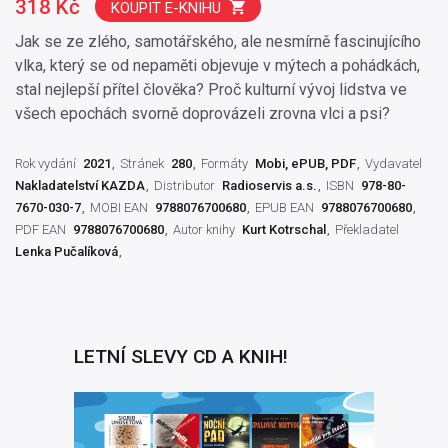
318 Kč
KOUPIT E-KNIHU
Jak se ze zlého, samotářského, ale nesmírně fascinujícího
vlka, který se od nepaměti objevuje v mýtech a pohádkách,
stal nejlepší přítel člověka? Proč kulturní vývoj lidstva ve
všech epochách svorně doprovázeli zrovna vlci a psi?
Rok vydání
2021
Stránek
280
Formáty
Mobi, ePUB, PDF
Vydavatel
Nakladatelství KAZDA
Distributor
Radioservis a.s.
ISBN
978-80-
7670-030-7
MOBI EAN
9788076700680
EPUB EAN
9788076700680
PDF EAN
9788076700680
Autor knihy
Kurt Kotrschal
Překladatel
Lenka Pučalíková
LETNÍ SLEVY CD A KNIH!