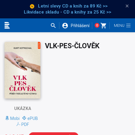
×
Letní slevy CD a knih
za 89 Kč >>
Likvidace skladu - CD a knihy za 25 Kč >>
Přihlášení
0
Kategorie
VLK-PES-ČLOVĚK
UKÁZKA
Mobi
ePUB
PDF