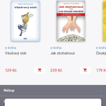
e-kniha
e-kniha
e-knih
Všežravý stát
Jak zbohatnout
Čínsk
129 Kč
239 Kč
179 K
Nákup
O společnosti