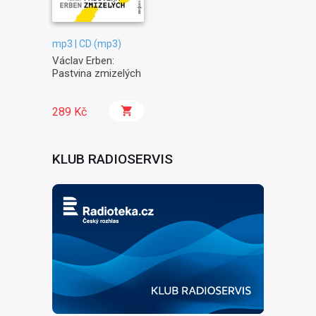
mp3 | CD (mp3)
Václav Erben:
Pastvina zmizelých
289 Kč
KLUB RADIOSERVIS