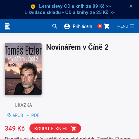
×
Letní slevy CD a knih
za 89 Kč >>
Likvidace skladu - CD a knihy za 25 Kč >>
Přihlášení
0
Kategorie
Novinářem v Číně 2
UKÁZKA
ePUB
PDF
349 Kč
KOUPIT E-KNIHU