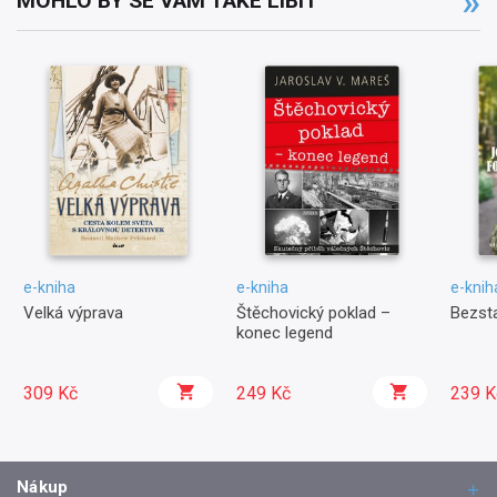
MOHLO BY SE VÁM TAKÉ LÍBIT
e-kniha
e-kniha
e-knih
Velká výprava
Štěchovický poklad –
Bezst
konec legend
309 Kč
249 Kč
239 K
Nákup