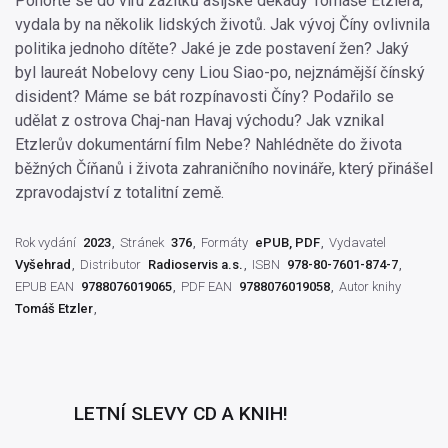
Ponořte se do víru zážitků asijské dekády Tomáše Etzlera,
vydala by na několik lidských životů. Jak vývoj Číny ovlivnila
politika jednoho dítěte? Jaké je zde postavení žen? Jaký
byl laureát Nobelovy ceny Liou Siao-po, nejznámější čínský
disident? Máme se bát rozpínavosti Číny? Podařilo se
udělat z ostrova Chaj-nan Havaj východu? Jak vznikal
Etzlerův dokumentární film Nebe? Nahlédněte do života
běžných Číňanů i života zahraničního novináře, který přinášel
zpravodajství z totalitní země.
Rok vydání
2023
Stránek
376
Formáty
ePUB, PDF
Vydavatel
Vyšehrad
Distributor
Radioservis a.s.
ISBN
978-80-7601-874-7
EPUB EAN
9788076019065
PDF EAN
9788076019058
Autor knihy
Tomáš Etzler
LETNÍ SLEVY CD A KNIH!