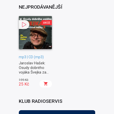
NEJPRODÁVANĚJŠÍ
AKCE
mp3 | CD (mp3)
Jaroslav Hašek:
Osudy dobrého
vojáka Švejka za
světové války II. -
199 Kč
Na frontě
25 Kč
KLUB RADIOSERVIS