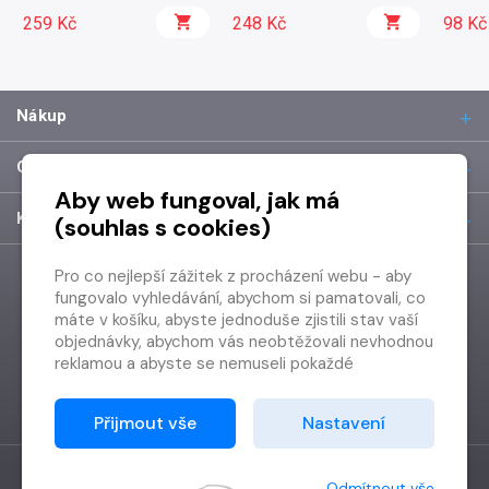
259 Kč
248 Kč
98 Kč
Nákup
O společnosti
Aby web fungoval, jak má
Kontakt
(souhlas s cookies)
Pro co nejlepší zážitek z procházení webu - aby
fungovalo vyhledávání, abychom si pamatovali, co
máte v košíku, abyste jednoduše zjistili stav vaší
objednávky, abychom vás neobtěžovali nevhodnou
reklamou a abyste se nemuseli pokaždé
přihlašovat.
Proto od vás potřebujeme souhlas se
Přijmout vše
Nastavení
zpracováním souborů cookies
, tj. malých souborů,
které se dočasně ukládají ve vašem prohlížeči.
Děkujeme, že nám ho dáte a pomůžete nám tak
Odmítnout vše