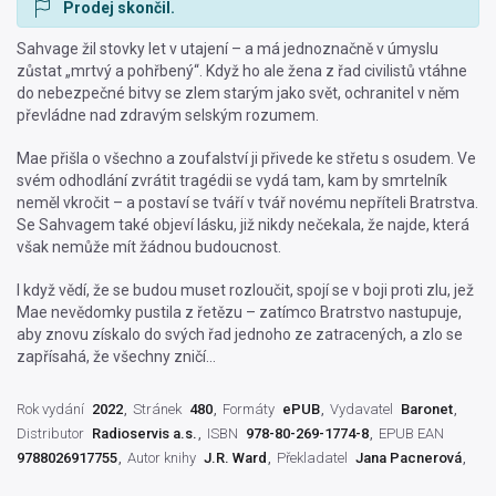
Prodej skončil.
Sahvage žil stovky let v utajení – a má jednoznačně v úmyslu
zůstat „mrtvý a pohřbený“. Když ho ale žena z řad civilistů vtáhne
do nebezpečné bitvy se zlem starým jako svět, ochranitel v něm
převládne nad zdravým selským rozumem.
Mae přišla o všechno a zoufalství ji přivede ke střetu s osudem. Ve
svém odhodlání zvrátit tragédii se vydá tam, kam by smrtelník
neměl vkročit – a postaví se tváří v tvář novému nepříteli Bratrstva.
Se Sahvagem také objeví lásku, již nikdy nečekala, že najde, která
však nemůže mít žádnou budoucnost.
I když vědí, že se budou muset rozloučit, spojí se v boji proti zlu, jež
Mae nevědomky pustila z řetězu – zatímco Bratrstvo nastupuje,
aby znovu získalo do svých řad jednoho ze zatracených, a zlo se
zapřísahá, že všechny zničí…
Rok vydání
2022
Stránek
480
Formáty
ePUB
Vydavatel
Baronet
Distributor
Radioservis a.s.
ISBN
978-80-269-1774-8
EPUB EAN
9788026917755
Autor knihy
J.R. Ward
Překladatel
Jana Pacnerová