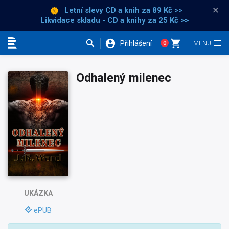
×
Letní slevy CD a knih
za 89 Kč >>
Likvidace skladu - CD a knihy za 25 Kč >>
Přihlášení
0
Kategorie
Odhalený milenec
UKÁZKA
ePUB