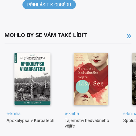
PŘIHLÁSIT K ODBĚRU
MOHLO BY SE VÁM TAKÉ LÍBIT
e-kniha
e-kniha
e-knih
Apokalypsa v Karpatech
Tajemství hedvábného
Spolub
vějíře