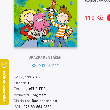
svojimi kamošmi 
119 Kč
UKÁZKA
KE STAŽENÍ
ePUB
PDF
Rok vydání
2017
Stránek
128
Formáty
ePUB, PDF
Vydavatel
Fragment
Distributor
Radioservis a.s.
ISBN
978-80-564-0389-1