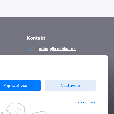
Kontakt
eshop@rozhlas.cz
724 819 319
Po - Pá 8:30 - 16:30
Přijmout vše
Nastavení
Odmítnout vše
Vytvořilo
Grand IT s.r.o.