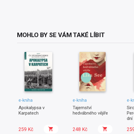
MOHLO BY SE VÁM TAKÉ LÍBIT
e-kniha
e-kniha
e-k
Apokalypsa v
Tajemství
Sir
Karpatech
hedvábného vějíře
Per
dní
259 Kč
248 Kč
25