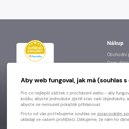
Nákup
Obchodní 
Ceny dopr
Reklamac
Aby web fungoval, jak má (souhlas s
Prodejna
Nejčastějš
Pro co nejlepší zážitek z procházení webu - aby fungo
Odstoupen
košíku, abyste jednoduše zjistili stav vaší objednávk
abyste se nemuseli pokaždé přihlašovat.
Proto od vás potřebujeme souhlas se
zpracováním so
ukládají ve vašem prohlížeči. Děkujeme, že nám ho dá
Copyright © 2026 Radioservis a.s.