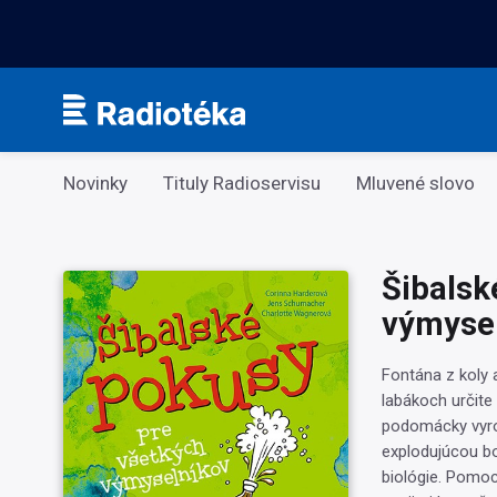
Kategorie
Novinky
Tituly Radioservisu
Mluvené slovo
Šibalsk
výmyse
Fontána z koly 
labákoch určite
podomácky vyro
explodujúcou bo
biológie. Pomoc