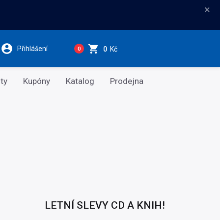
×
Přihlášení
0
Kč
0
ty
Kupóny
Katalog
Prodejna
LETNÍ SLEVY CD A KNIH!