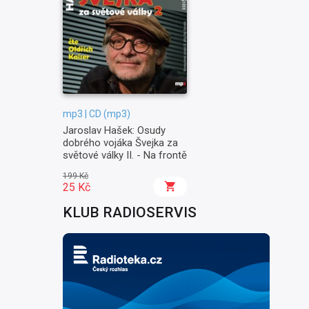
mp3 | CD (mp3)
Jaroslav Hašek: Osudy
dobrého vojáka Švejka za
světové války II. - Na frontě
199 Kč
25 Kč
KLUB RADIOSERVIS