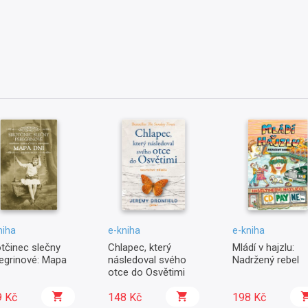
niha
e-kniha
e-kniha
otčinec slečny
Chlapec, který
Mládí v hajzlu:
egrinové: Mapa
následoval svého
Nadržený rebel
otce do Osvětimi
9 Kč
148 Kč
198 Kč