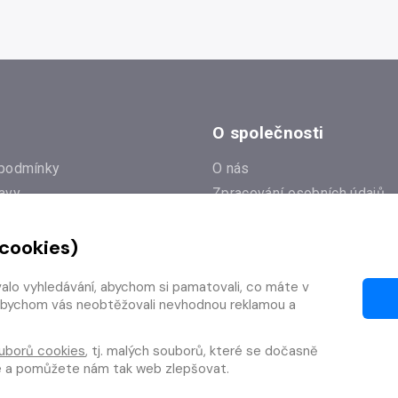
O společnosti
podmínky
O nás
avy
Zpracování osobních údajů
e
Zásady práce s cookies
 cookies)
Klub Radioservis
í dotazy
Kontakty
valo vyhledávání, abychom si pamatovali, co máte v
í od smlouvy
y, abychom vás neobtěžovali nevhodnou reklamou a
uborů cookies
, tj. malých souborů, které se dočasně
te a pomůžete nám tak web zlepšovat.