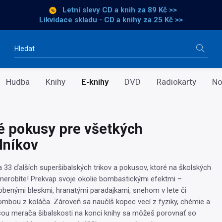
Letní slevy CD a knih
za 89 Kč >>
Likvidace skladu - CD a knihy za 25 Kč >>
Vyhledávání
Hudba
Knihy
E-knihy
DVD
Radiokarty
No
é pokusy pre všetkých
lníkov
a 33 ďalších superšibalských trikov a pokusov, ktoré na školských
 nerobíte! Prekvap svoje okolie bombastickými efektmi –
benými bleskmi, hranatými paradajkami, snehom v lete či
mbou z koláča. Zároveň sa naučíš kopec vecí z fyziky, chémie a
ou merača šibalskosti na konci knihy sa môžeš porovnať so