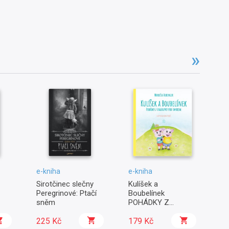
e-kniha
e-kniha
e-
Sirotčinec slečny
Kulíšek a
Ka
Peregrinové: Ptačí
Boubelínek
- 
sněm
POHÁDKY Z
se
CHALOUPKY POD
225 Kč
SMRKEM
179 Kč
1