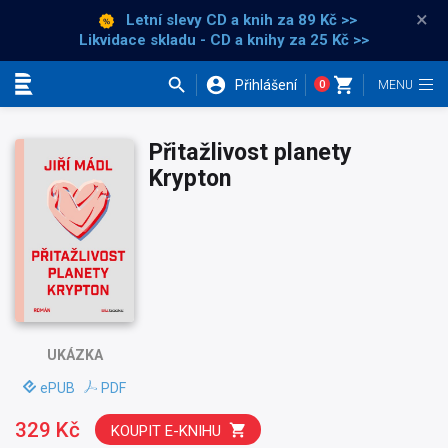
×
Letní slevy CD a knih
za 89 Kč >>
Likvidace skladu - CD a knihy za 25 Kč >>
Přihlášení
0
Kategorie
Přitažlivost planety
Krypton
UKÁZKA
ePUB
PDF
329 Kč
KOUPIT E-KNIHU