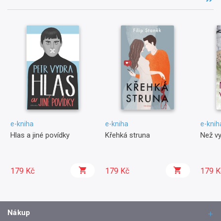
e-kniha
e-kniha
e-knih
Hlas a jiné povídky
Křehká struna
Než v
179 Kč
179 Kč
179 K
Nákup