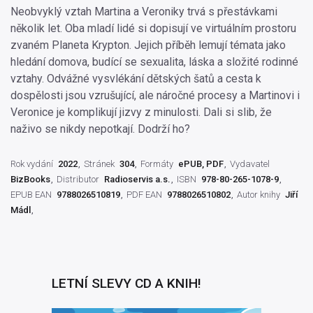
Neobvyklý vztah Martina a Veroniky trvá s přestávkami
několik let. Oba mladí lidé si dopisují ve virtuálním prostoru
zvaném Planeta Krypton. Jejich příběh lemují témata jako
hledání domova, budící se sexualita, láska a složité rodinné
vztahy. Odvážné vysvlékání dětských šatů a cesta k
dospělosti jsou vzrušující, ale náročné procesy a Martinovi i
Veronice je komplikují jizvy z minulosti. Dali si slib, že
naživo se nikdy nepotkají. Dodrží ho?
Rok vydání
2022
Stránek
304
Formáty
ePUB, PDF
Vydavatel
BizBooks
Distributor
Radioservis a.s.
ISBN
978-80-265-1078-9
EPUB EAN
9788026510819
PDF EAN
9788026510802
Autor knihy
Jiří
Mádl
LETNÍ SLEVY CD A KNIH!