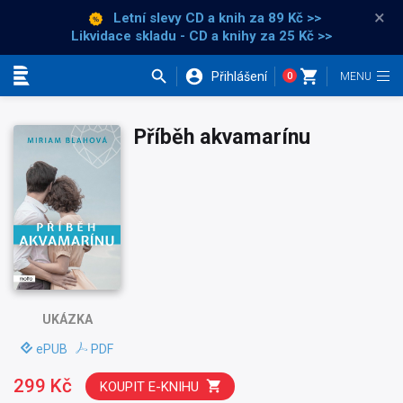
×
Letní slevy CD a knih
za 89 Kč >>
Likvidace skladu - CD a knihy za 25 Kč >>
Přihlášení
0
Kategorie
Příběh akvamarínu
UKÁZKA
ePUB
PDF
299 Kč
KOUPIT E-KNIHU