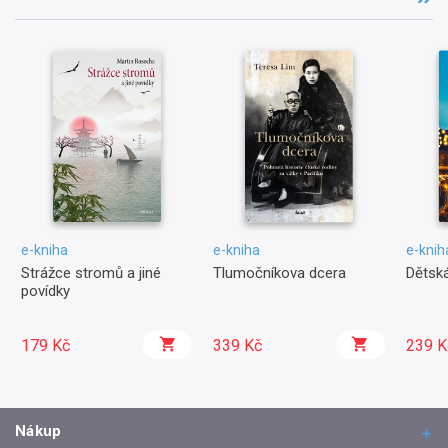
e-kniha
e-kniha
e-knih
Strážce stromů a jiné
Tlumočníkova dcera
Dětská
povídky
179 Kč
339 Kč
239 K
Nákup