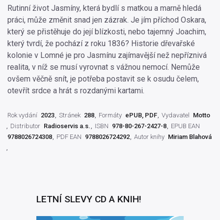
Rutinní život Jasmíny, která bydlí s matkou a marně hledá
práci, může změnit snad jen zázrak. Je jím příchod Oskara,
který se přistěhuje do její blízkosti, nebo tajemný Joachim,
který tvrdí, že pochází z roku 1836? Historie dřevařské
kolonie v Lomné je pro Jasmínu zajímavější než nepříznivá
realita, v níž se musí vyrovnat s vážnou nemocí. Nemůže
ovšem věčně snít, je potřeba postavit se k osudu čelem,
otevřít srdce a hrát s rozdanými kartami.
Rok vydání
2023
Stránek
288
Formáty
ePUB, PDF
Vydavatel
Motto
Distributor
Radioservis a.s.
ISBN
978-80-267-2427-8
EPUB EAN
9788026724308
PDF EAN
9788026724292
Autor knihy
Miriam Blahová
LETNÍ SLEVY CD A KNIH!