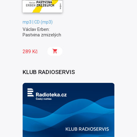
mp3 | CD (mp3)
Václav Erben:
Pastvina zmizelých
289 Kč
KLUB RADIOSERVIS