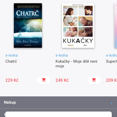
e-kniha
e-kniha
e-knih
Chatrč
Kukačky - Moje dítě není
Super
moje
229 Kč
249 Kč
209 K
Nákup
O společnosti