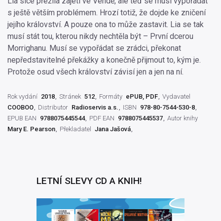
Lia sice přežila zajetí ve Vendě, ale teď se musí vypořádat
s ještě větším problémem. Hrozí totiž, že dojde ke zničení
jejího království. A pouze ona to může zastavit. Lia se tak
musí stát tou, kterou nikdy nechtěla být – První dcerou
Morrighanu. Musí se vypořádat se zrádci, překonat
nepředstavitelné překážky a konečně přijmout to, kým je.
Protože osud všech království závisí jen a jen na ní.
Rok vydání
2018
Stránek
512
Formáty
ePUB, PDF
Vydavatel
COOBOO
Distributor
Radioservis a.s.
ISBN
978-80-7544-530-8
EPUB EAN
9788075445544
PDF EAN
9788075445537
Autor knihy
Mary E. Pearson
Překladatel
Jana Jašová
LETNÍ SLEVY CD A KNIH!