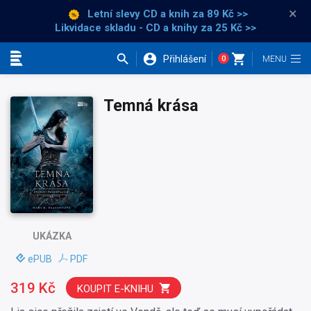
×
Letní slevy CD a knih
za 89 Kč >>
Likvidace skladu - CD a knihy za 25 Kč >>
Přihlášení
0
Kategorie
Temná krása
UKÁZKA
ePUB
PDF
319 Kč
KOUPIT E-KNIHU