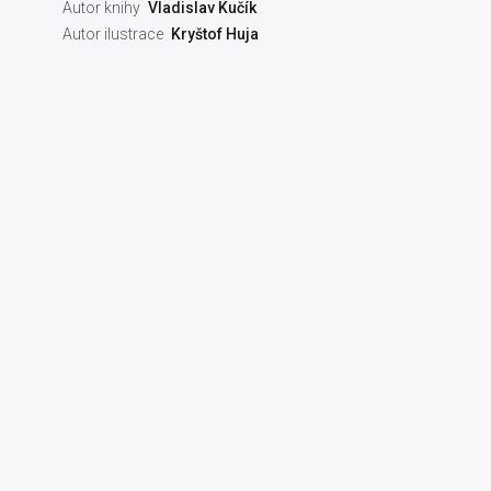
Autor knihy
Vladislav Kučík
Autor ilustrace
Kryštof Huja