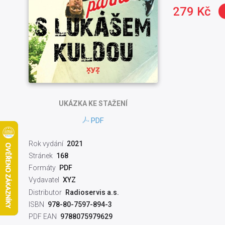
279 Kč
UKÁZKA
KE STAŽENÍ
PDF
Rok vydání
2021
Stránek
168
Formáty
PDF
Vydavatel
XYZ
Distributor
Radioservis a.s.
ISBN
978-80-7597-894-3
PDF EAN
9788075979629