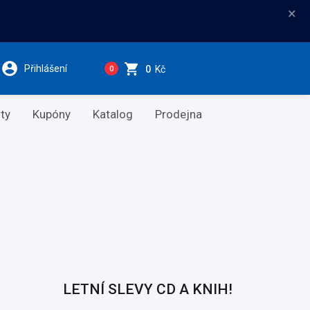
×
Přihlášení
0
Kč
0
ty
Kupóny
Katalog
Prodejna
LETNÍ SLEVY CD A KNIH!