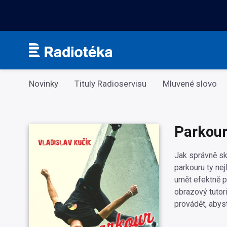
Kategorie
Novinky
Tituly Radioservisu
Mluvené slovo
Parkour
Jak správně ská
parkouru ty ne
umět efektně p
obrazový tutor
provádět, abyst