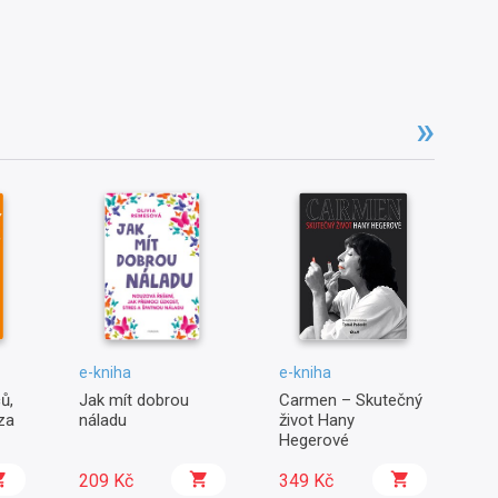
e-kniha
e-kniha
e-
ů,
Jak mít dobrou
Carmen – Skutečný
By
za
náladu
život Hany
k
Hegerové
209 Kč
349 Kč
3