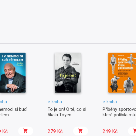
niha
e-kniha
e-kniha
 nemoci si buď
To je on! O té, co si
Příběhy sportovc
telem
říkala Toyen
které políbila mú
9 Kč
279 Kč
249 Kč