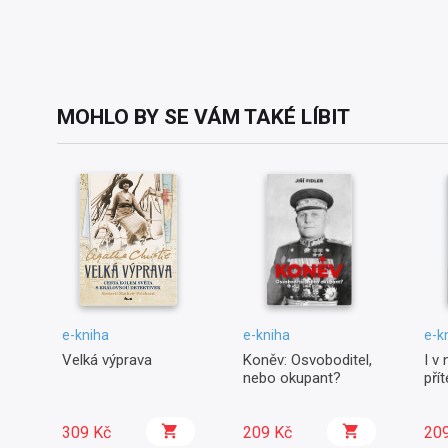
MOHLO BY SE VÁM TAKÉ LÍBIT
e-kniha
e-kniha
e-k
Velká výprava
Koněv: Osvoboditel,
I v
nebo okupant?
pří
309 Kč
209 Kč
20