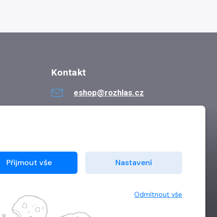
Kontakt
eshop@rozhlas.cz
724 819 319
Po - Pá 8:30 - 16:30
Přijmout vše
Nastavení
Odmítnout vše
Vytvořilo
Grand IT s.r.o.