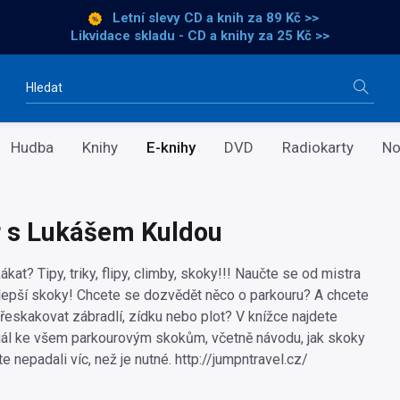
Letní slevy CD a knih
za 89 Kč >>
Likvidace skladu - CD a knihy za 25 Kč >>
Vyhledávání
Hudba
Knihy
E-knihy
DVD
Radiokarty
No
 s Lukášem Kuldou
kat? Tipy, triky, flipy, climby, skoky!!! Naučte se od mistra
jlepší skoky! Chcete se dozvědět něco o parkouru? A chcete
řeskakovat zábradlí, zídku nebo plot? V knížce najdete
iál ke všem parkourovým skokům, včetně návodu, jak skoky
e nepadali víc, než je nutné. http://jumpntravel.cz/