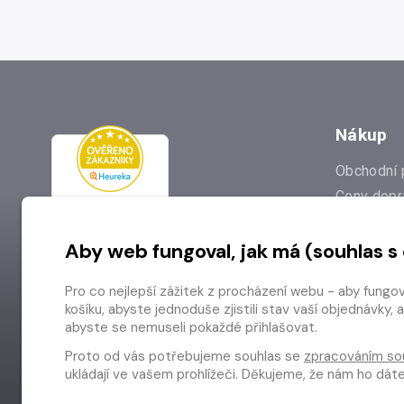
Nákup
Obchodní 
Ceny dopr
Reklamac
Aby web fungoval, jak má (souhlas s
Prodejna
Nejčastějš
Pro co nejlepší zážitek z procházení webu - aby fungo
Odstoupen
košíku, abyste jednoduše zjistili stav vaší objednávk
abyste se nemuseli pokaždé přihlašovat.
Proto od vás potřebujeme souhlas se
zpracováním so
ukládají ve vašem prohlížeči. Děkujeme, že nám ho dá
Copyright © 2026 Radioservis a.s.