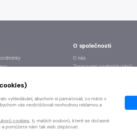
O společnosti
podmínky
O nás
avy
Zpracování osobních údajů
e
Zásady práce s cookies
 cookies)
Klub Radioservis
í dotazy
Kontakty
valo vyhledávání, abychom si pamatovali, co máte v
í od smlouvy
y, abychom vás neobtěžovali nevhodnou reklamou a
uborů cookies
, tj. malých souborů, které se dočasně
te a pomůžete nám tak web zlepšovat.