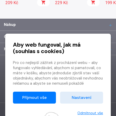
209 Kč
229 Kč
199 K
Nákup
O společnosti
Aby web fungoval, jak má
Kontakt
(souhlas s cookies)
Pro co nejlepší zážitek z procházení webu - aby
fungovalo vyhledávání, abychom si pamatovali, co
máte v košíku, abyste jednoduše zjistili stav vaší
objednávky, abychom vás neobtěžovali nevhodnou
reklamou a abyste se nemuseli pokaždé
přihlašovat.
Proto od vás potřebujeme souhlas se
Přijmout vše
Nastavení
zpracováním souborů cookies
, tj. malých souborů,
které se dočasně ukládají ve vašem prohlížeči.
Děkujeme, že nám ho dáte a pomůžete nám tak
Odmítnout vše