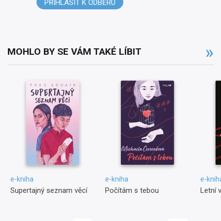
PŘIHLÁSIT K ODBĚRU
MOHLO BY SE VÁM TAKÉ LÍBIT
e-kniha
e-kniha
e-knih
Supertajný seznam věcí
Počítám s tebou
Letní 