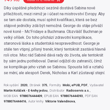
Díky úspěšné předchozí sezóně dostává Sabina nové
příležitosti, mezi nimiž je i účast na mistrovství Evropy. Aby
se tam ale dostala, musí splnit kvalifikaci, která se bez
stájové jedničky zdá být nemožná. George do stáje přiváží
nové koně - Mc'Fridaye a Buchmana. Obzvlášť Buchman je
velký oříšek. Do toho přichází zdravotní komplikace,
staronová láska a studentská nespravedlnost. George je
stále ten vtipný, přísný trenér, který tentokrát zastává hlavně
roli otce. Moc rád Sabině dává rady do života, ale tentokrát
by sám jednu potřeboval. Daniel odjíždí do zahraničí, čímž
se komplikuje jeho vztah se Sabinou. Spousta lidí a vztahů
se mění, ale alespoň Derek, Nicholas a Karl zůstavají stejní.
Rok vydání
2020
Stránek
375
Formáty
Mobi, ePUB, PDF
Vydavatel
Martin Koláček - E-knihy jedou
Distributor
Radioservis a.s.
MOBI EAN
9788076444409
EPUB EAN
9788076444393
PDF EAN
9788076444416
Autor knihy
Viktorie Valendinova