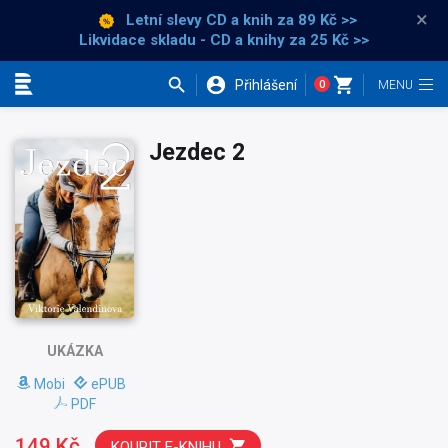
×
Letní slevy CD a knih
za 89 Kč >>
Likvidace skladu - CD a knihy za 25 Kč >>
Přihlášení
0
Kategorie
Jezdec 2
UKÁZKA
Mobi
ePUB
PDF
149 Kč
KOUPIT E-KNIHU