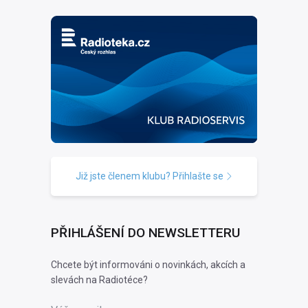
Již jste členem klubu? Přihlašte se
PŘIHLÁŠENÍ DO NEWSLETTERU
Chcete být informováni o novinkách, akcích a
slevách na Radiotéce?
Váš e-mail