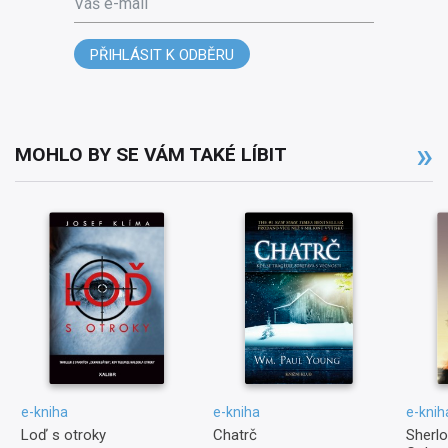
PŘIHLÁSIT K ODBĚRU
MOHLO BY SE VÁM TAKÉ LÍBIT
e-kniha
e-kniha
e-knih
Loď s otroky
Chatrč
Sherl