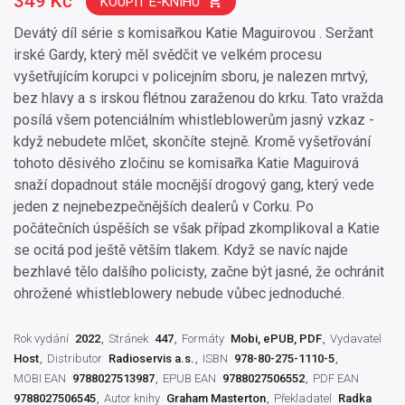
349 Kč
KOUPIT E-KNIHU
Devátý díl série s komisařkou Katie Maguirovou . Seržant
irské Gardy, který měl svědčit ve velkém procesu
vyšetřujícím korupci v policejním sboru, je nalezen mrtvý,
bez hlavy a s irskou flétnou zaraženou do krku. Tato vražda
posílá všem potenciálním whistleblowerům jasný vzkaz -
když nebudete mlčet, skončíte stejně. Kromě vyšetřování
tohoto děsivého zločinu se komisařka Katie Maguirová
snaží dopadnout stále mocnější drogový gang, který vede
jeden z nejnebezpečnějších dealerů v Corku. Po
počátečních úspěších se však případ zkomplikoval a Katie
se ocitá pod ještě větším tlakem. Když se navíc najde
bezhlavé tělo dalšího policisty, začne být jasné, že ochránit
ohrožené whistleblowery nebude vůbec jednoduché.
Rok vydání
2022
Stránek
447
Formáty
Mobi, ePUB, PDF
Vydavatel
Host
Distributor
Radioservis a.s.
ISBN
978-80-275-1110-5
MOBI EAN
9788027513987
EPUB EAN
9788027506552
PDF EAN
9788027506545
Autor knihy
Graham Masterton
Překladatel
Radka