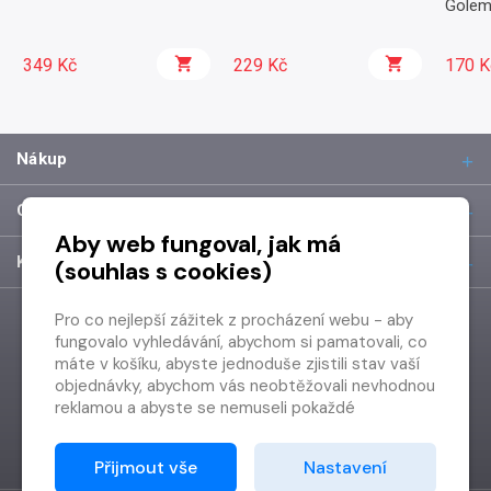
Golem
349 Kč
229 Kč
170 K
Nákup
O společnosti
Aby web fungoval, jak má
Kontakt
(souhlas s cookies)
Pro co nejlepší zážitek z procházení webu - aby
fungovalo vyhledávání, abychom si pamatovali, co
máte v košíku, abyste jednoduše zjistili stav vaší
objednávky, abychom vás neobtěžovali nevhodnou
reklamou a abyste se nemuseli pokaždé
přihlašovat.
Proto od vás potřebujeme souhlas se
Přijmout vše
Nastavení
zpracováním souborů cookies
, tj. malých souborů,