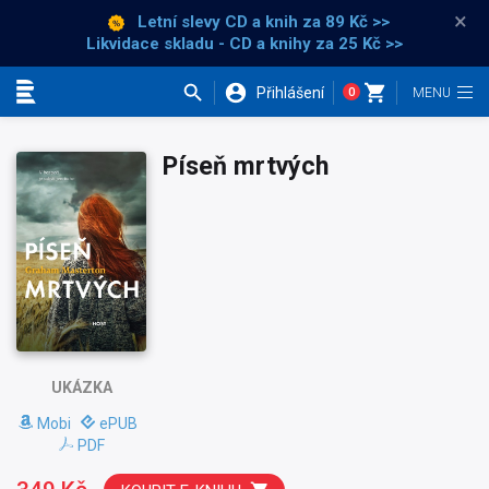
×
Letní slevy CD a knih
za 89 Kč >>
Likvidace skladu - CD a knihy za 25 Kč >>
Přihlášení
0
Kategorie
Píseň mrtvých
UKÁZKA
Mobi
ePUB
PDF