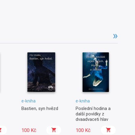
e-kniha
e-kniha
e-
Bastien, syn hvězd
Poslední hodina a
Po
další povídky z
dvaadvaceti hlav
100 Kč
100 Kč
3