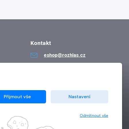
Kontakt
eshop@rozhlas.cz
724 819 319
Po - Pá 8:30 - 16:30
Přijmout vše
Nastavení
Odmítnout vše
Vytvořilo
Grand IT s.r.o.