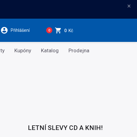
×
Přihlášení
0
Kč
0
ty
Kupóny
Katalog
Prodejna
LETNÍ SLEVY CD A KNIH!