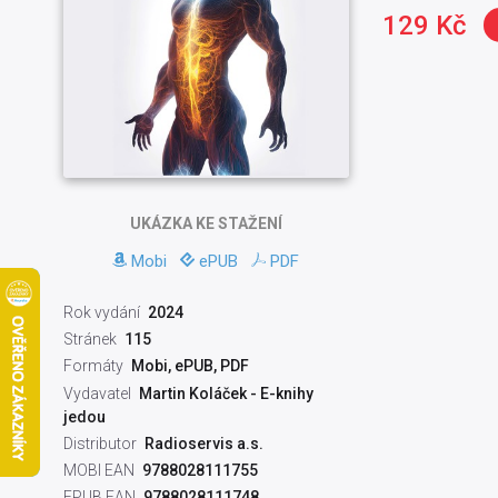
129 Kč
UKÁZKA
KE STAŽENÍ
Mobi
ePUB
PDF
Rok vydání
2024
Stránek
115
Formáty
Mobi, ePUB, PDF
Vydavatel
Martin Koláček - E-knihy
jedou
Distributor
Radioservis a.s.
MOBI EAN
9788028111755
EPUB EAN
9788028111748