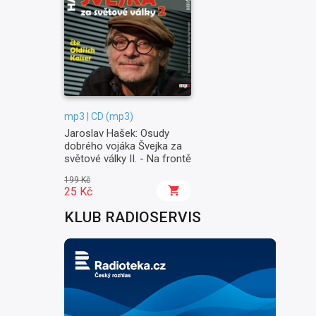
mp3 | CD (mp3)
Jaroslav Hašek: Osudy
dobrého vojáka Švejka za
světové války II. - Na frontě
199 Kč
25 Kč
KLUB RADIOSERVIS