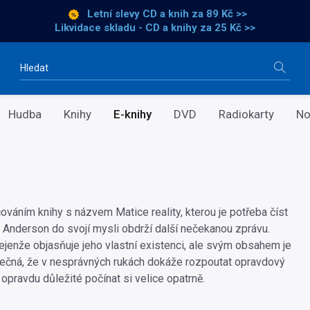
Letní slevy CD a knih
za 89 Kč >>
Likvidace skladu - CD a knihy za 25 Kč >>
Vyhledávání
Hudba
Knihy
E-knihy
DVD
Radiokarty
No
ováním knihy s názvem Matice reality, kterou je potřeba číst
ul Anderson do svojí mysli obdrží další nečekanou zprávu.
nejenže objasňuje jeho vlastní existenci, ale svým obsahem je
ečná, že v nesprávných rukách dokáže rozpoutat opravdový
opravdu důležité počínat si velice opatrně.