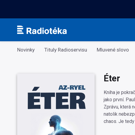
Kategorie
Novinky
Tituly Radioservisu
Mluvené slovo
Éter
Kniha je pokrač
jako první. Pa
Zprávu, která 
natolik nebezp
chaos. Je tedy 