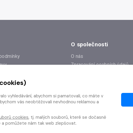
O společnosti
podmínky
O nás
avy
Zpracování osobních údajů
e
Zásady práce s cookies
 cookies)
Klub Radioservis
í dotazy
Kontakty
valo vyhledávání, abychom si pamatovali, co máte v
í od smlouvy
y, abychom vás neobtěžovali nevhodnou reklamou a
uborů cookies
, tj. malých souborů, které se dočasně
te a pomůžete nám tak web zlepšovat.