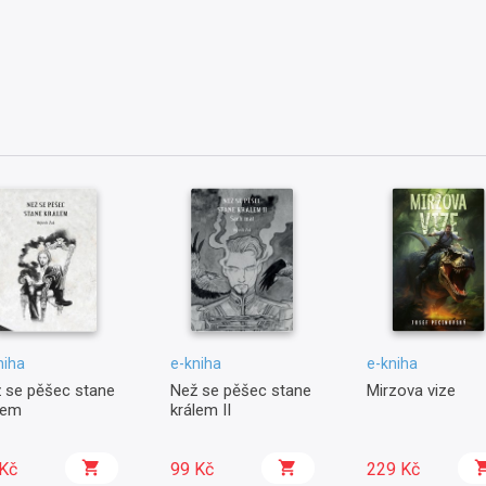
niha
e-kniha
e-kniha
 se pěšec stane
Než se pěšec stane
Mirzova vize
lem
králem II
Kč
99 Kč
229 Kč