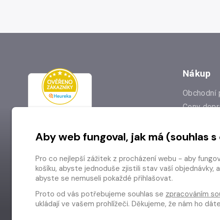
Nákup
Obchodní 
Ceny dopr
Reklamac
Aby web fungoval, jak má (souhlas s
Prodejna
Nejčastějš
Pro co nejlepší zážitek z procházení webu - aby fungo
Odstoupen
košíku, abyste jednoduše zjistili stav vaší objednávk
abyste se nemuseli pokaždé přihlašovat.
Proto od vás potřebujeme souhlas se
zpracováním so
ukládají ve vašem prohlížeči. Děkujeme, že nám ho dá
Copyright © 2026 Radioservis a.s.