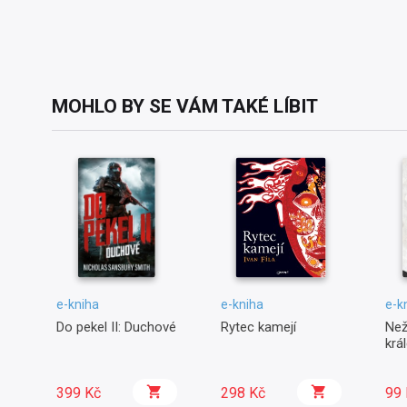
MOHLO BY SE VÁM TAKÉ LÍBIT
e-kniha
e-kniha
e-k
Do pekel II: Duchové
Rytec kamejí
Než
krá
399 Kč
298 Kč
99 