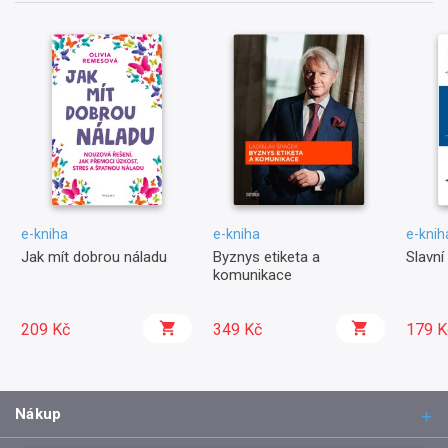
e-kniha
e-kniha
e-knih
Jak mít dobrou náladu
Byznys etiketa a
Slavní 
komunikace
209 Kč
349 Kč
179 K
Nákup