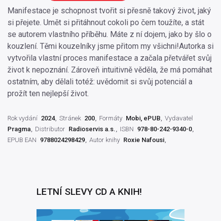
Manifestace je schopnost tvořit si přesně takový život, jaký
si přejete. Umět si přitáhnout cokoli po čem toužíte, a stát
se autorem vlastního příběhu. Máte z ní dojem, jako by šlo o
kouzlení. Těmi kouzelníky jsme přitom my všichni!Autorka si
vytvořila vlastní proces manifestace a začala přetvářet svůj
život k nepoznání. Zároveň intuitivně věděla, že má pomáhat
ostatním, aby dělali totéž: uvědomit si svůj potenciál a
prožít ten nejlepší život.
Rok vydání
2024
Stránek
200
Formáty
Mobi, ePUB
Vydavatel
Pragma
Distributor
Radioservis a.s.
ISBN
978-80-242-9340-0
EPUB EAN
9788024298429
Autor knihy
Roxie Nafousi
LETNÍ SLEVY CD A KNIH!