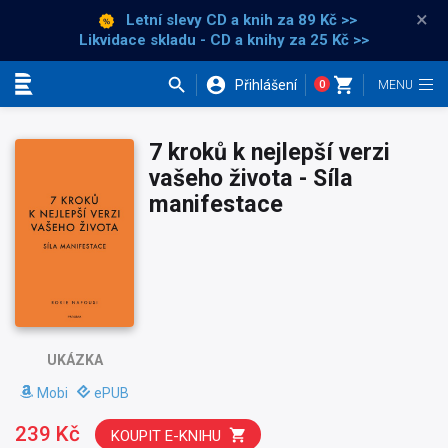
×
Letní slevy CD a knih
za 89 Kč >>
Likvidace skladu - CD a knihy za 25 Kč >>
Přihlášení
0
Kategorie
7 kroků k nejlepší verzi
vašeho života - Síla
manifestace
UKÁZKA
Mobi
ePUB
239 Kč
KOUPIT E-KNIHU