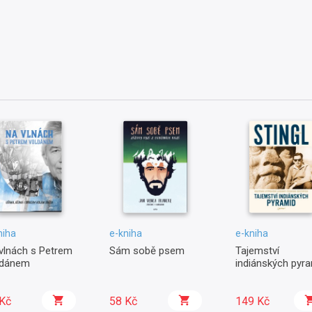
niha
e-kniha
e-kniha
vlnách s Petrem
Sám sobě psem
Tajemství
ldánem
indiánských pyr
Kč
58 Kč
149 Kč