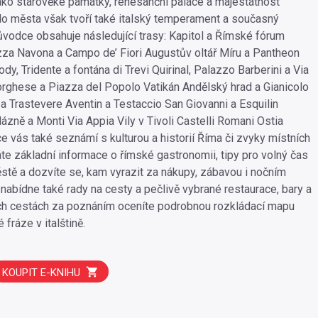
jako starověké památky, renesanční paláce a majestátnost
lo města však tvoří také italský temperament a současný
růvodce obsahuje následující trasy: Kapitol a Římské fórum
a Navona a Campo de’ Fiori Augustův oltář Míru a Pantheon
y, Tridente a fontána di Trevi Quirinal, Palazzo Barberini a Via
orghese a Piazza del Popolo Vatikán Andělský hrad a Gianicolo
 a Trastevere Aventin a Testaccio San Giovanni a Esquilin
ázně a Monti Via Appia Vily v Tivoli Castelli Romani Ostia
e vás také seznámí s kulturou a historií Říma či zvyky místních
áte základní informace o římské gastronomii, tipy pro volný čas
stě a dozvíte se, kam vyrazit za nákupy, zábavou i nočním
 nabídne také rady na cesty a pečlivě vybrané restaurace, bary a
ých cestách za poznáním oceníte podrobnou rozkládací mapu
 fráze v italštině.
KOUPIT E-KNIHU