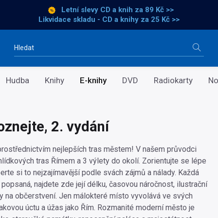
Letní slevy CD a knih
za 89 Kč >>
Likvidace skladu - CD a knihy za 25 Kč >>
Vyhledávání
Hudba
Knihy
E-knihy
DVD
Radiokarty
No
oznejte, 2. vydání
rostřednictvím nejlepších tras městem! V našem průvodci
lídkových tras Římem a 3 výlety do okolí. Zorientujte se lépe
erte si to nejzajímavější podle svách zájmů a nálady. Každá
 popsaná, najdete zde její délku, časovou náročnost, ilustrační
ipy na občerstvení. Jen málokteré místo vyvolává ve svých
takovou úctu a úžas jako Řím. Rozmanité moderní město je