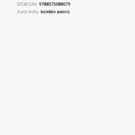
EPUB EAN
9788075088079
Autor knihy
kolektiv autorů