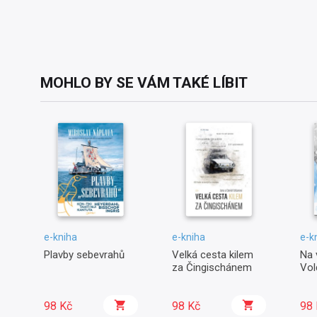
MOHLO BY SE VÁM TAKÉ LÍBIT
e-kniha
e-kniha
e-k
Plavby sebevrahů
Velká cesta kilem
Na 
za Čingischánem
Vo
98 Kč
98 Kč
98 