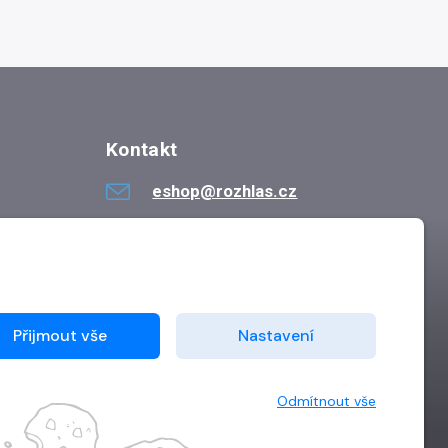
Kontakt
eshop@rozhlas.cz
724 819 319
Po - Pá 8:30 - 16:30
Přijmout vše
Nastavení
Odmítnout vše
Vytvořilo
Grand IT s.r.o.