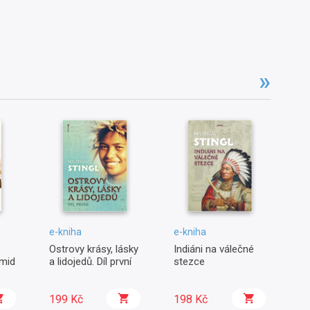
e-kniha
e-kniha
e-
Ostrovy krásy, lásky
Indiáni na válečné
Vú
amid
a lidojedů. Díl první
stezce
ka
199 Kč
198 Kč
1