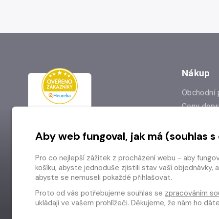
Nákup
Obchodní 
Ceny dopr
Reklamac
Aby web fungoval, jak má (souhlas s
Prodejna
Nejčastějš
Pro co nejlepší zážitek z procházení webu - aby fungo
Odstoupen
košíku, abyste jednoduše zjistili stav vaší objednávk
abyste se nemuseli pokaždé přihlašovat.
Proto od vás potřebujeme souhlas se
zpracováním so
ukládají ve vašem prohlížeči. Děkujeme, že nám ho dá
Copyright © 2026 Radioservis a.s.