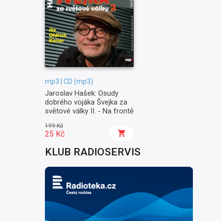
mp3 | CD (mp3)
Jaroslav Hašek: Osudy
dobrého vojáka Švejka za
světové války II. - Na frontě
199 Kč
25 Kč
KLUB RADIOSERVIS