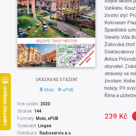
stejně lákavé 
Vatikánu. Kouz
životní styl. P
Koloseum Piazz
Španělské schod
Veneto Villa B
Židovská čtvrť
Diokleciánovy l
Antica Průvodc
obyvatel. Získ
strávený ve mě
UKÁZKA
KE STAŽENÍ
životem. Kniha
hotely. Při sv
Mobi
ePUB
Říma a užitečné
Rok vydání
2020
Stránek
144
239 Kč
Formáty
Mobi, ePUB
Vydavatel
Lingea
Distributor
Radioservis a.s.