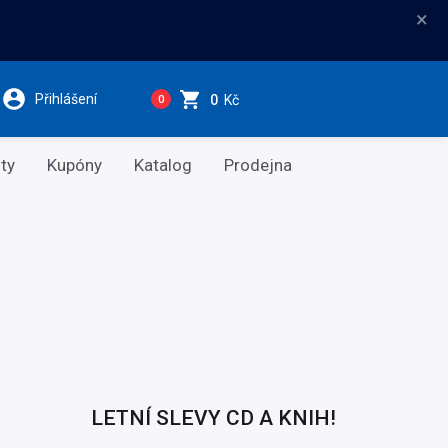
×
Přihlášení
0
Kč
0
ty
Kupóny
Katalog
Prodejna
LETNÍ SLEVY CD A KNIH!