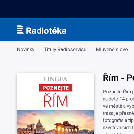
Kategorie
Novinky
Tituly Radioservisu
Mluvené slovo
Řím - P
Poznejte Řím p
najdete 14 proh
ve městě a vyb
trasa je přesně
fotografie a t
návštěvnících 