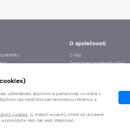
O společnosti
podmínky
O nás
avy
Zpracování osobních údajů
e
Zásady práce s cookies
 cookies)
Klub Radioservis
í dotazy
Kontakty
valo vyhledávání, abychom si pamatovali, co máte v
í od smlouvy
y, abychom vás neobtěžovali nevhodnou reklamou a
uborů cookies
, tj. malých souborů, které se dočasně
te a pomůžete nám tak web zlepšovat.