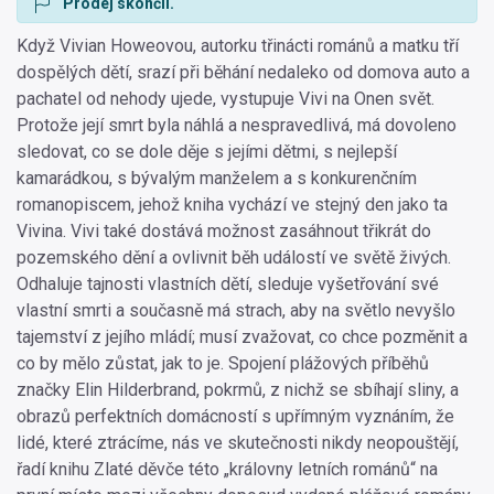
Prodej skončil.
Když Vivian Howeovou, autorku třinácti románů a matku tří
dospělých dětí, srazí při běhání nedaleko od domova auto a
pachatel od nehody ujede, vystupuje Vivi na Onen svět.
Protože její smrt byla náhlá a nespravedlivá, má dovoleno
sledovat, co se dole děje s jejími dětmi, s nejlepší
kamarádkou, s bývalým manželem a s konkurenčním
romanopiscem, jehož kniha vychází ve stejný den jako ta
Vivina. Vivi také dostává možnost zasáhnout třikrát do
pozemského dění a ovlivnit běh událostí ve světě živých.
Odhaluje tajnosti vlastních dětí, sleduje vyšetřování své
vlastní smrti a současně má strach, aby na světlo nevyšlo
tajemství z jejího mládí; musí zvažovat, co chce pozměnit a
co by mělo zůstat, jak to je. Spojení plážových příběhů
značky Elin Hilderbrand, pokrmů, z nichž se sbíhají sliny, a
obrazů perfektních domácností s upřímným vyznáním, že
lidé, které ztrácíme, nás ve skutečnosti nikdy neopouštějí,
řadí knihu Zlaté děvče této „královny letních románů“ na