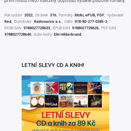
první místo mezi všechny doposud vydané plážové romány.
Rok vydání
2022
Stránek
376
Formáty
Mobi, ePUB, PDF
Vydavatel
Red
Distributor
Radioservis a.s.
ISBN
978-80-277-0385-2
MOBI EAN
9788027728633
EPUB EAN
9788027728626
PDF EAN
9788027728640
Autor knihy
Elin Hilderbrand
LETNÍ SLEVY CD A KNIH!