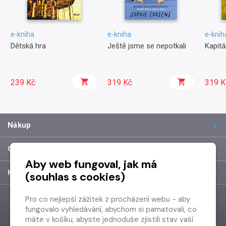
e-kniha
e-kniha
e-knih
Dětská hra
Ještě jsme se nepotkali
Kapit
239 Kč
319 Kč
319 K
Nákup
O společnosti
Aby web fungoval, jak má
Kontakt
(souhlas s cookies)
Pro co nejlepší zážitek z procházení webu - aby
fungovalo vyhledávání, abychom si pamatovali, co
máte v košíku, abyste jednoduše zjistili stav vaší