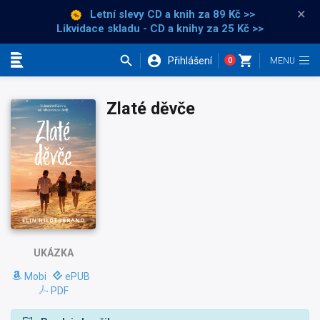
×
Letní slevy CD a knih
za 89 Kč >>
Likvidace skladu - CD a knihy za 25 Kč >>
Přihlášení
0
Kategorie
Zlaté děvče
UKÁZKA
Mobi
ePUB
PDF