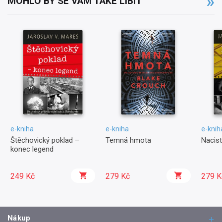
MOHLO BY SE VÁM TAKÉ LÍBIT
e-kniha
e-kniha
e-knih
Štěchovický poklad –
Temná hmota
Nacist
konec legend
249 Kč
279 Kč
279 K
Nákup