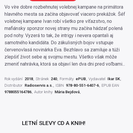
Vo víre dobre rozbehnutej volebnej kampane na primátora
hlavného mesta sa začína objavovať viacero prekážok. Šéf
volebnej kampane Ivan robí všetko pre víťazstvo, no
mafiánsky sponzor novej strany mu začína hádzať polená
pod nohy. Vyzerá to tak, že intrigy i nevera opantali aj
samotného kandidáta. Do zákulisných bojov vstupuje
červenovlasá novinárka Eva. Bezhlavo sa zamiluje a túži
zlepšiť život sebe aj svojmu mestu. Všetko však môže
zmeniť nahrávka, ktorá sa objaví len dva dni pred voľbami...
Rok vydání
2018
Stránek
240
Formáty
ePUB
Vydavatel
Ikar SK
Distributor
Radioservis a.s.
ISBN
978-80-551-6407-6
EPUB EAN
9788055164786
Autor knihy
Mária Bejdová
LETNÍ SLEVY CD A KNIH!