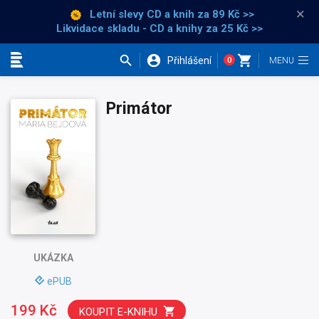
×
Letní slevy CD a knih
za 89 Kč >>
Likvidace skladu - CD a knihy za 25 Kč >>
Přihlášení
0
Kategorie
Primátor
UKÁZKA
ePUB
199 Kč
KOUPIT E-KNIHU