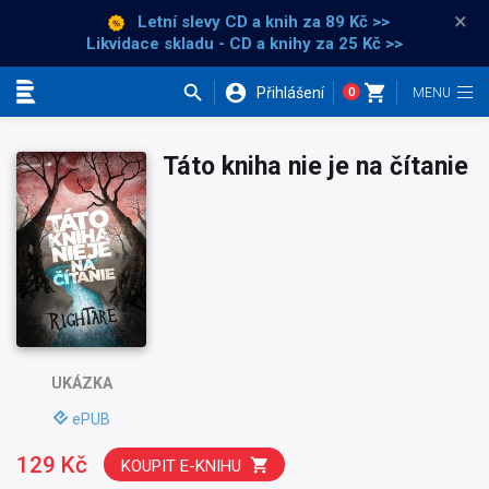
×
Letní slevy CD a knih
za 89 Kč >>
Likvidace skladu - CD a knihy za 25 Kč >>
Přihlášení
0
Kategorie
Táto kniha nie je na čítanie
UKÁZKA
ePUB
129 Kč
KOUPIT E-KNIHU