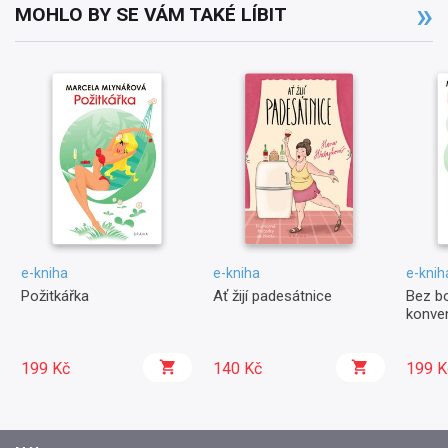
MOHLO BY SE VÁM TAKÉ LÍBIT
e-kniha
e-kniha
e-knih
Požitkářka
Ať žijí padesátnice
Bez b
konve
199 Kč
140 Kč
199 K