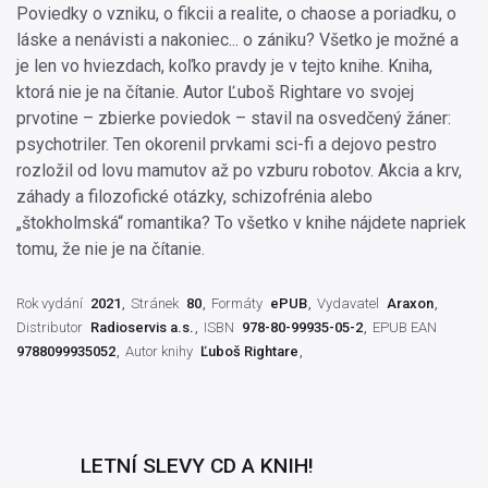
Poviedky o vzniku, o fikcii a realite, o chaose a poriadku, o
láske a nenávisti a nakoniec... o zániku? Všetko je možné a
je len vo hviezdach, koľko pravdy je v tejto knihe. Kniha,
ktorá nie je na čítanie. Autor Ľuboš Rightare vo svojej
prvotine – zbierke poviedok – stavil na osvedčený žáner:
psychotriler. Ten okorenil prvkami sci-fi a dejovo pestro
rozložil od lovu mamutov až po vzburu robotov. Akcia a krv,
záhady a filozofické otázky, schizofrénia alebo
„štokholmská“ romantika? To všetko v knihe nájdete napriek
tomu, že nie je na čítanie.
Rok vydání
2021
Stránek
80
Formáty
ePUB
Vydavatel
Araxon
Distributor
Radioservis a.s.
ISBN
978-80-99935-05-2
EPUB EAN
9788099935052
Autor knihy
Ľuboš Rightare
LETNÍ SLEVY CD A KNIH!