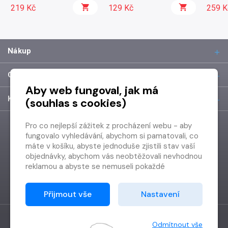
219 Kč
129 Kč
259 K
Nákup
O společnosti
Aby web fungoval, jak má
Kontakt
(souhlas s cookies)
Pro co nejlepší zážitek z procházení webu - aby
fungovalo vyhledávání, abychom si pamatovali, co
máte v košíku, abyste jednoduše zjistili stav vaší
objednávky, abychom vás neobtěžovali nevhodnou
reklamou a abyste se nemuseli pokaždé
přihlašovat.
Proto od vás potřebujeme souhlas se
Přijmout vše
Nastavení
zpracováním souborů cookies
, tj. malých souborů,
které se dočasně ukládají ve vašem prohlížeči.
Děkujeme, že nám ho dáte a pomůžete nám tak
Odmítnout vše