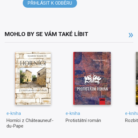
PŘIHLÁSIT K ODBĚRU
MOHLO BY SE VÁM TAKÉ LÍBIT
e-kniha
e-kniha
e-knih
Horníci z Châteauneuf-
Protistátní román
Rozbit
du-Pape