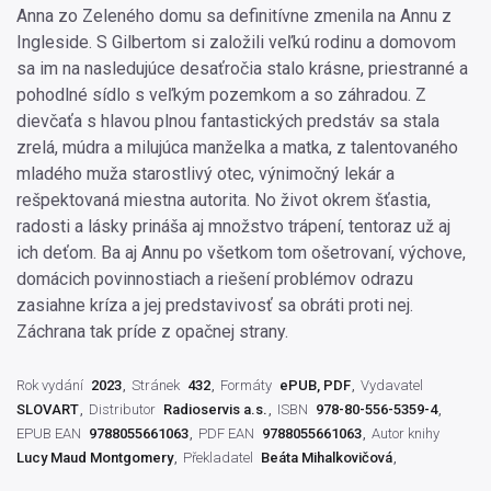
Anna zo Zeleného domu sa definitívne zmenila na Annu z
Ingleside. S Gilbertom si založili veľkú rodinu a domovom
sa im na nasledujúce desaťročia stalo krásne, priestranné a
pohodlné sídlo s veľkým pozemkom a so záhradou. Z
dievčaťa s hlavou plnou fantastických predstáv sa stala
zrelá, múdra a milujúca manželka a matka, z talentovaného
mladého muža starostlivý otec, výnimočný lekár a
rešpektovaná miestna autorita. No život okrem šťastia,
radosti a lásky prináša aj množstvo trápení, tentoraz už aj
ich deťom. Ba aj Annu po všetkom tom ošetrovaní, výchove,
domácich povinnostiach a riešení problémov odrazu
zasiahne kríza a jej predstavivosť sa obráti proti nej.
Záchrana tak príde z opačnej strany.
Rok vydání
2023
Stránek
432
Formáty
ePUB, PDF
Vydavatel
SLOVART
Distributor
Radioservis a.s.
ISBN
978-80-556-5359-4
EPUB EAN
9788055661063
PDF EAN
9788055661063
Autor knihy
Lucy Maud Montgomery
Překladatel
Beáta Mihalkovičová