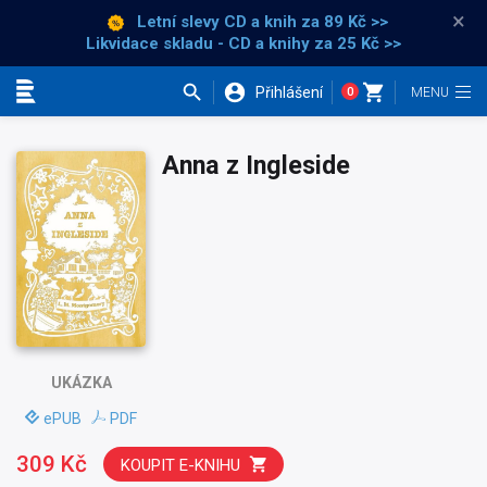
×
Letní slevy CD a knih
za 89 Kč >>
Likvidace skladu - CD a knihy za 25 Kč >>
Přihlášení
0
Kategorie
Anna z Ingleside
UKÁZKA
ePUB
PDF
309 Kč
KOUPIT E-KNIHU