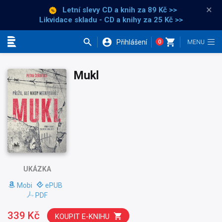
×
Letní slevy CD a knih
za 89 Kč >>
Likvidace skladu - CD a knihy za 25 Kč >>
Přihlášení
0
Kategorie
Mukl
UKÁZKA
Mobi
ePUB
PDF
339 Kč
KOUPIT E-KNIHU