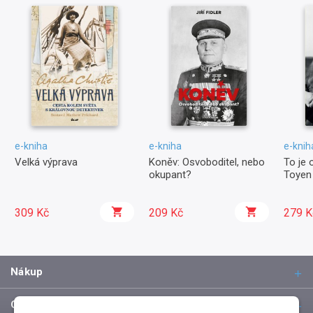
e-kniha
e-kniha
e-knih
Velká výprava
Koněv: Osvoboditel, nebo
To je o
okupant?
Toyen
309 Kč
209 Kč
279 K
Nákup
O společnosti