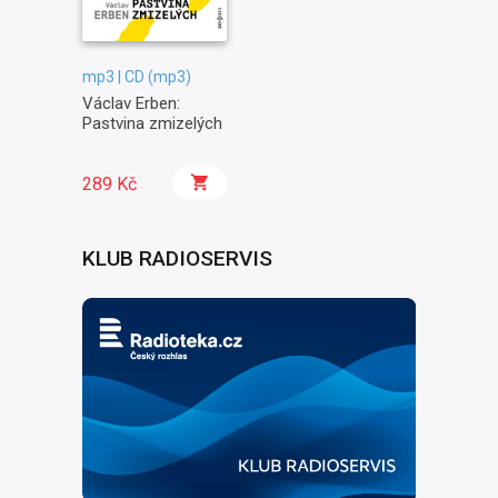
mp3 | CD (mp3)
Václav Erben:
Pastvina zmizelých
289 Kč
KLUB RADIOSERVIS