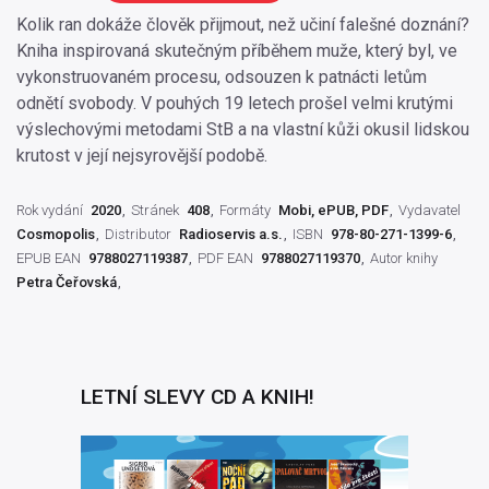
Kolik ran dokáže člověk přijmout, než učiní falešné doznání?
Kniha inspirovaná skutečným příběhem muže, který byl, ve
vykonstruovaném procesu, odsouzen k patnácti letům
odnětí svobody. V pouhých 19 letech prošel velmi krutými
výslechovými metodami StB a na vlastní kůži okusil lidskou
krutost v její nejsyrovější podobě.
Rok vydání
2020
Stránek
408
Formáty
Mobi, ePUB, PDF
Vydavatel
Cosmopolis
Distributor
Radioservis a.s.
ISBN
978-80-271-1399-6
EPUB EAN
9788027119387
PDF EAN
9788027119370
Autor knihy
Petra Čeřovská
LETNÍ SLEVY CD A KNIH!