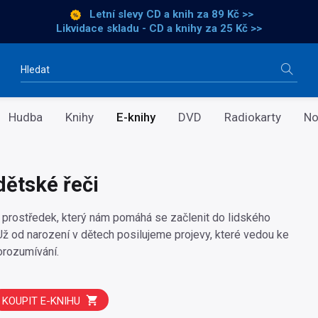
Letní slevy CD a knih
za 89 Kč >>
Likvidace skladu - CD a knihy za 25 Kč >>
Vyhledávání
Hudba
Knihy
E-knihy
DVD
Radiokarty
No
dětské řeči
ý prostředek, který nám pomáhá se začlenit do lidského
Už od narození v dětech posilujeme projevy, které vedou ke
orozumívání.
KOUPIT E-KNIHU