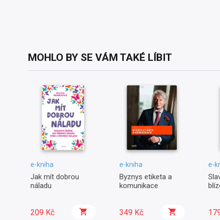
MOHLO BY SE VÁM TAKÉ LÍBIT
e-kniha
e-kniha
e-k
Jak mít dobrou
Byznys etiketa a
Slav
náladu
komunikace
blíz
209 Kč
349 Kč
17