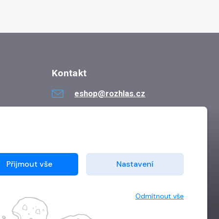
Kontakt
eshop@rozhlas.cz
724 819 319
Po - Pá 8:30 - 16:30
Přijmout vše
Nastavení
Odmítnout vše
Vytvořilo
Grand IT s.r.o.