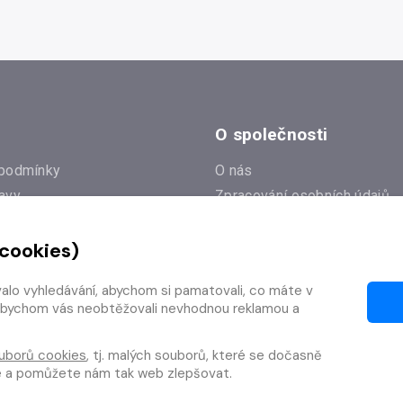
O společnosti
podmínky
O nás
avy
Zpracování osobních údajů
e
Zásady práce s cookies
 cookies)
Klub Radioservis
í dotazy
Kontakty
valo vyhledávání, abychom si pamatovali, co máte v
í od smlouvy
y, abychom vás neobtěžovali nevhodnou reklamou a
uborů cookies
, tj. malých souborů, které se dočasně
te a pomůžete nám tak web zlepšovat.