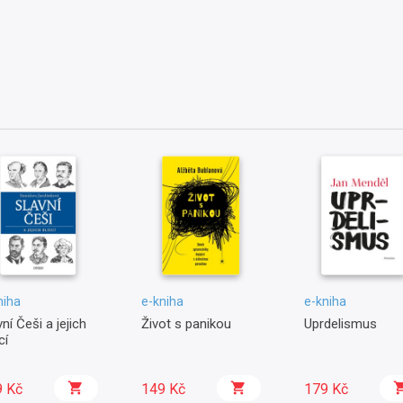
niha
e-kniha
e-kniha
ní Češi a jejich
Život s panikou
Uprdelismus
cí
9 Kč
149 Kč
179 Kč