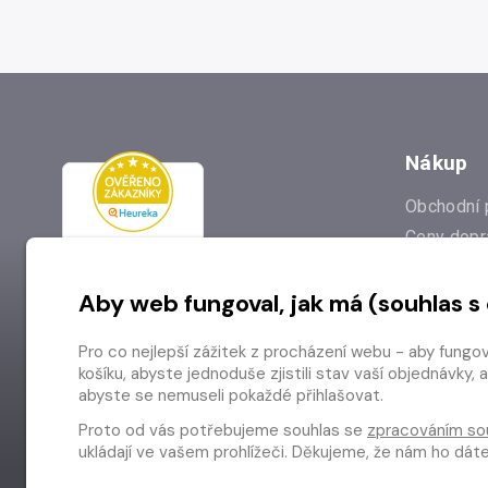
Nákup
Obchodní 
Ceny dopr
Reklamac
Aby web fungoval, jak má (souhlas s
Prodejna
Nejčastějš
Pro co nejlepší zážitek z procházení webu - aby fungo
Odstoupen
košíku, abyste jednoduše zjistili stav vaší objednávk
abyste se nemuseli pokaždé přihlašovat.
Proto od vás potřebujeme souhlas se
zpracováním so
ukládají ve vašem prohlížeči. Děkujeme, že nám ho dá
Copyright © 2026 Radioservis a.s.