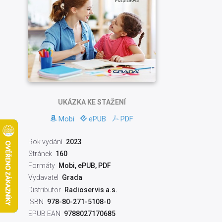
UKÁZKA
KE STAŽENÍ
Mobi
ePUB
PDF
Rok vydání
2023
Stránek
160
Formáty
Mobi, ePUB, PDF
Vydavatel
Grada
Distributor
Radioservis a.s.
ISBN
978-80-271-5108-0
EPUB EAN
9788027170685