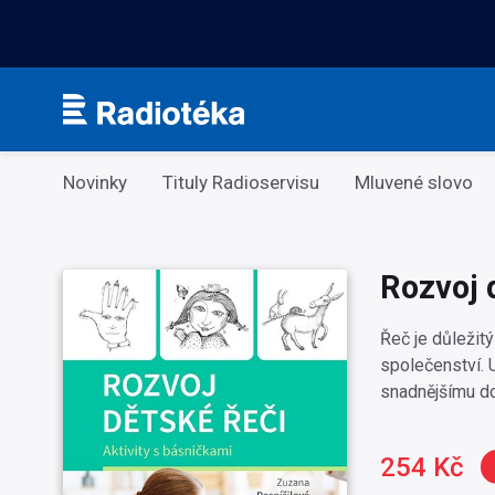
Kategorie
Novinky
Tituly Radioservisu
Mluvené slovo
Rozvoj 
Řeč je důležit
společenství. 
snadnějšímu d
254 Kč