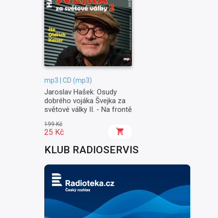
mp3 | CD (mp3)
Jaroslav Hašek: Osudy
dobrého vojáka Švejka za
světové války II. - Na frontě
199 Kč
25 Kč
KLUB RADIOSERVIS