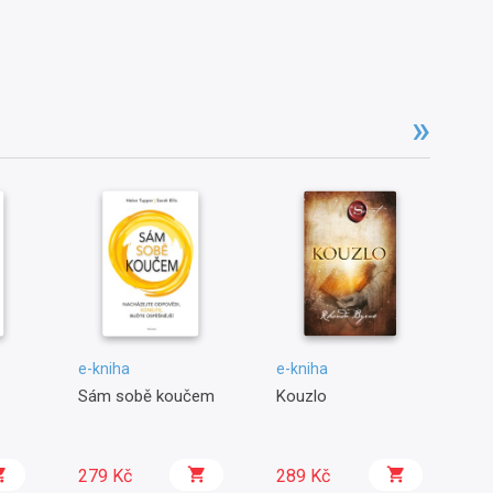
e-kniha
e-kniha
e-
Sám sobě koučem
Kouzlo
IV
279 Kč
289 Kč
2