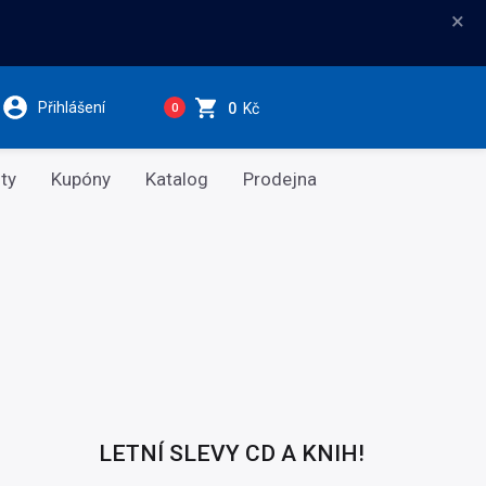
×
Přihlášení
0
Kč
0
ty
Kupóny
Katalog
Prodejna
LETNÍ SLEVY CD A KNIH!