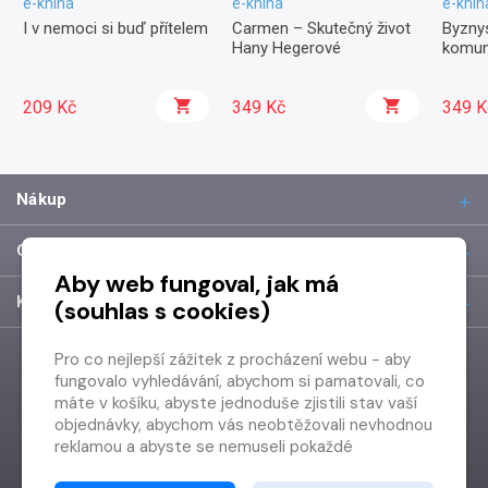
e-kniha
e-kniha
e-knih
I v nemoci si buď přítelem
Carmen – Skutečný život
Byznys
Hany Hegerové
komun
209 Kč
349 Kč
349 K
Nákup
O společnosti
Aby web fungoval, jak má
Kontakt
(souhlas s cookies)
Pro co nejlepší zážitek z procházení webu - aby
fungovalo vyhledávání, abychom si pamatovali, co
máte v košíku, abyste jednoduše zjistili stav vaší
objednávky, abychom vás neobtěžovali nevhodnou
reklamou a abyste se nemuseli pokaždé
přihlašovat.