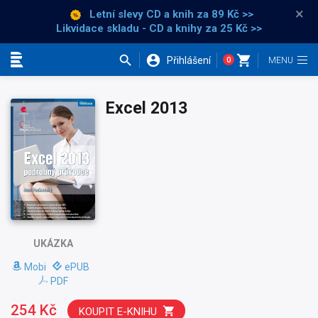
×
Letní slevy CD a knih
za 89 Kč >>
Likvidace skladu - CD a knihy za 25 Kč >>
Přihlášení
0
Kategorie
Excel 2013
UKÁZKA
Mobi
ePUB
PDF
254 Kč
KOUPIT E-KNIHU