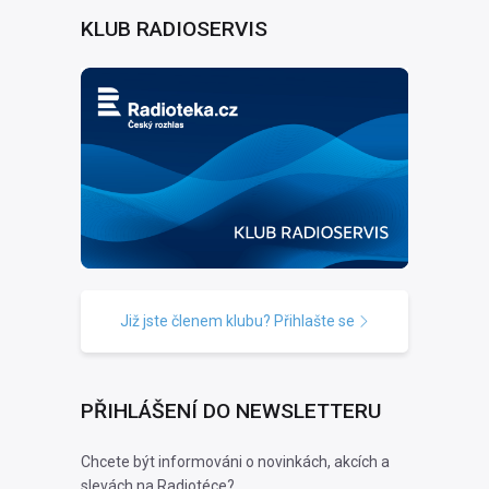
KLUB RADIOSERVIS
Již jste členem klubu? Přihlašte se
PŘIHLÁŠENÍ DO NEWSLETTERU
Chcete být informováni o novinkách, akcích a
slevách na Radiotéce?