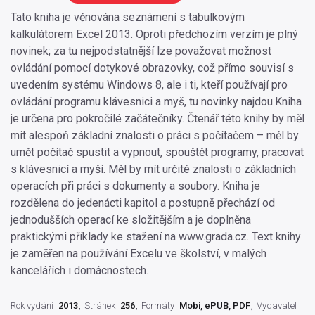
Tato kniha je věnována seznámení s tabulkovým
kalkulátorem Excel 2013. Oproti předchozím verzím je plný
novinek; za tu nejpodstatnější lze považovat možnost
ovládání pomocí dotykové obrazovky, což přímo souvisí s
uvedením systému Windows 8, ale i ti, kteří používají pro
ovládání programu klávesnici a myš, tu novinky najdou.Kniha
je určena pro pokročilé začátečníky. Čtenář této knihy by měl
mít alespoň základní znalosti o práci s počítačem – měl by
umět počítač spustit a vypnout, spouštět programy, pracovat
s klávesnicí a myší. Měl by mít určité znalosti o základních
operacích při práci s dokumenty a soubory. Kniha je
rozdělena do jedenácti kapitol a postupně přechází od
jednodušších operací ke složitějším a je doplněna
praktickými příklady ke stažení na www.grada.cz. Text knihy
je zaměřen na používání Excelu ve školství, v malých
kancelářích i domácnostech.
Rok vydání
2013
Stránek
256
Formáty
Mobi, ePUB, PDF
Vydavatel