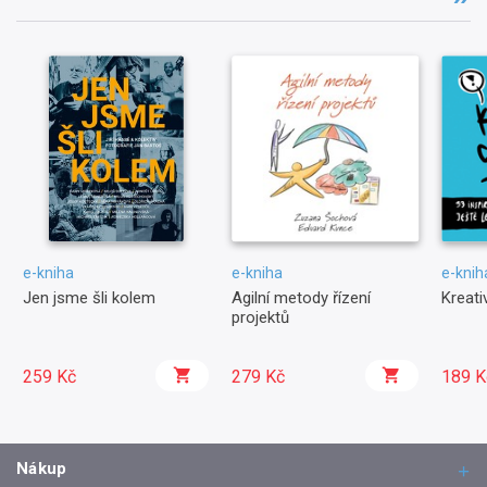
e-kniha
e-kniha
e-knih
Jen jsme šli kolem
Agilní metody řízení
Kreati
projektů
259 Kč
279 Kč
189 K
Nákup