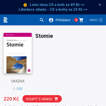
×
Letní slevy CD a knih
za 89 Kč >>
Likvidace skladu - CD a knihy za 25 Kč >>
Přihlášení
0
Kategorie
Stomie
UKÁZKA
PDF
220 Kč
KOUPIT E-KNIHU