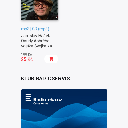
mp3 | CD (mp3)
Jaroslav Hašek:
Osudy dobrého
vojáka Švejka za
světové války II. -
199 Kč
Na frontě
25 Kč
KLUB RADIOSERVIS