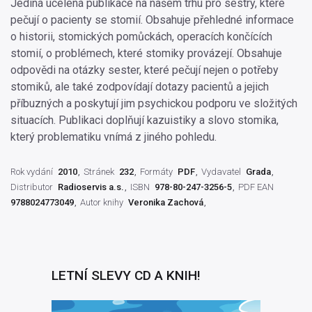
Jediná ucelená publikace na našem trhu pro sestry, které
pečují o pacienty se stomií. Obsahuje přehledné informace
o historii, stomických pomůckách, operacích končících
stomií, o problémech, které stomiky provázejí. Obsahuje
odpovědi na otázky sester, které pečují nejen o potřeby
stomiků, ale také zodpovídají dotazy pacientů a jejich
příbuzných a poskytují jim psychickou podporu ve složitých
situacích. Publikaci doplňují kazuistiky a slovo stomika,
který problematiku vnímá z jiného pohledu.
Rok vydání
2010
Stránek
232
Formáty
PDF
Vydavatel
Grada
Distributor
Radioservis a.s.
ISBN
978-80-247-3256-5
PDF EAN
9788024773049
Autor knihy
Veronika Zachová
LETNÍ SLEVY CD A KNIH!