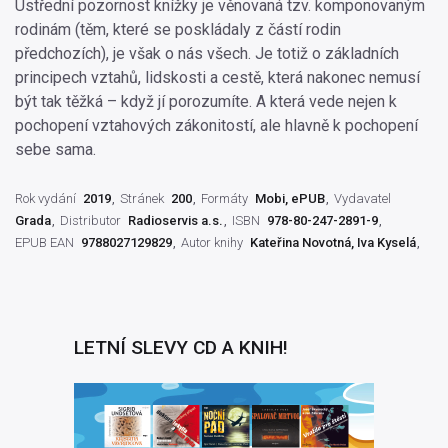
Ústřední pozornost knížky je věnovaná tzv. komponovaným
rodinám (těm, které se poskládaly z částí rodin
předchozích), je však o nás všech. Je totiž o základních
principech vztahů, lidskosti a cestě, která nakonec nemusí
být tak těžká – když jí porozumíte. A která vede nejen k
pochopení vztahových zákonitostí, ale hlavně k pochopení
sebe sama.
Rok vydání
2019
Stránek
200
Formáty
Mobi, ePUB
Vydavatel
Grada
Distributor
Radioservis a.s.
ISBN
978-80-247-2891-9
EPUB EAN
9788027129829
Autor knihy
Kateřina Novotná
,
Iva Kyselá
LETNÍ SLEVY CD A KNIH!