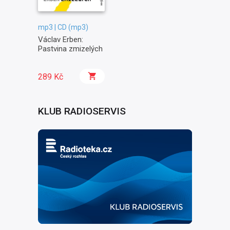
mp3 | CD (mp3)
Václav Erben:
Pastvina zmizelých
289 Kč
KLUB RADIOSERVIS