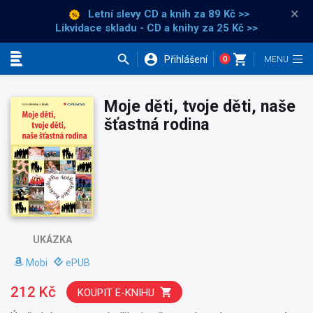
×
Letní slevy CD a knih
za 89 Kč >>
Likvidace skladu - CD a knihy za 25 Kč >>
Přihlášení
0
Kategorie
Moje děti, tvoje děti, naše
šťastná rodina
UKÁZKA
Mobi
ePUB
212 Kč
KOUPIT E-KNIHU