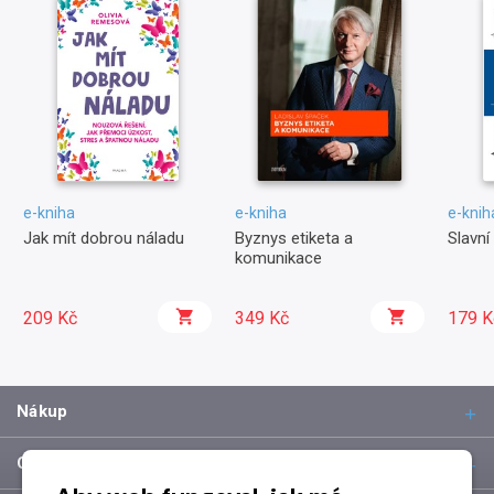
e-kniha
e-kniha
e-knih
Jak mít dobrou náladu
Byznys etiketa a
Slavní 
komunikace
209 Kč
349 Kč
179 K
Nákup
O společnosti