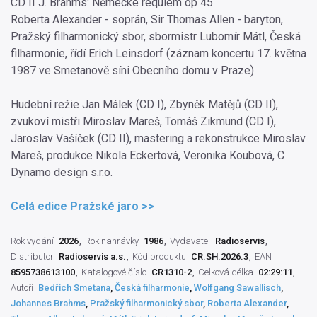
CD II J. Brahms: Německé requiem op 45
Roberta Alexander - soprán, Sir Thomas Allen - baryton,
Pražský filharmonický sbor, sbormistr Lubomír Mátl, Česká
filharmonie, řídí Erich Leinsdorf (záznam koncertu 17. května
1987 ve Smetanově síni Obecního domu v Praze)
Hudební režie Jan Málek (CD I), Zbyněk Matějů (CD II),
zvukoví mistři Miroslav Mareš, Tomáš Zikmund (CD I),
Jaroslav Vašíček (CD II), mastering a rekonstrukce Miroslav
Mareš, produkce Nikola Eckertová, Veronika Koubová, C
Dynamo design s.r.o.
Celá edice Pražské jaro >>
Rok vydání
2026
Rok nahrávky
1986
Vydavatel
Radioservis
Distributor
Radioservis a.s.
Kód produktu
CR.SH.2026.3
EAN
8595738613100
Katalogové číslo
CR1310-2
Celková délka
02:29:11
Autoři
Bedřich Smetana
,
Česká filharmonie
,
Wolfgang Sawallisch
,
Johannes Brahms
,
Pražský filharmonický sbor
,
Roberta Alexander
,