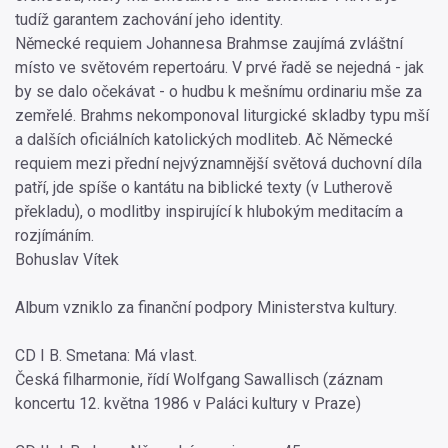
tudíž garantem zachování jeho identity.
Německé requiem Johannesa Brahmse zaujímá zvláštní
místo ve světovém repertoáru. V prvé řadě se nejedná - jak
by se dalo očekávat - o hudbu k mešnímu ordinariu mše za
zemřelé. Brahms nekomponoval liturgické skladby typu mší
a dalších oficiálních katolických modliteb. Ač Německé
requiem mezi přední nejvýznamnější světová duchovní díla
patří, jde spíše o kantátu na biblické texty (v Lutherově
překladu), o modlitby inspirující k hlubokým meditacím a
rozjímáním.
Bohuslav Vítek
Album vzniklo za finanční podpory Ministerstva kultury.
CD I B. Smetana: Má vlast.
Česká filharmonie, řídí Wolfgang Sawallisch (záznam
koncertu 12. května 1986 v Paláci kultury v Praze)