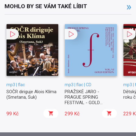
MOHLO BY SE VÁM TAKÉ LÍBIT
mp3 | flac
mp3 | flac | CD
mp3 | 
SOČR diriguje Alois Klíma
PRAŽSKÉ JARO -
Dětský
(Smetana, Suk)
PRAGUE SPRING
roku 
FESTIVAL - GOLD
EDITION vol. 6
99 Kč
299 Kč
229 K