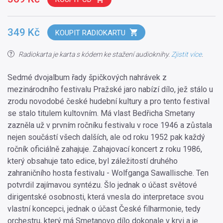
349 Kč
KOUPIT RADIOKARTU
Radiokarta je karta s kódem ke stažení audioknihy.
Zjistit více
.
Sedmé dvojalbum řady špičkových nahrávek z
mezinárodního festivalu Pražské jaro nabízí dílo, jež stálo u
zrodu novodobé české hudební kultury a pro tento festival
se stalo titulem kultovním. Má vlast Bedřicha Smetany
zazněla už v prvním ročníku festivalu v roce 1946 a zůstala
nejen součástí všech dalších, ale od roku 1952 pak každý
ročník oficiálně zahajuje. Zahajovací koncert z roku 1986,
který obsahuje tato edice, byl záležitostí druhého
zahraničního hosta festivalu - Wolfganga Sawallische. Ten
potvrdil zajímavou syntézu. Šlo jednak o účast světové
dirigentské osobnosti, která vnesla do interpretace svou
vlastní koncepci, jednak o účast České filharmonie, tedy
orchestru, který má Smetanovo dílo dokonale v krvi a je