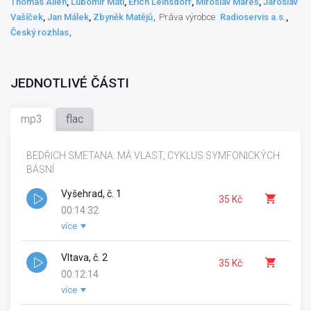
Thomas Allen
,
Lubomír Mátl
,
Erich Leinsdorf
,
Miroslav Mareš
,
Jaroslav
Vašíček
,
Jan Málek
,
Zbyněk Matějů
Práva výrobce
Radioservis a.s.
,
Český rozhlas
JEDNOTLIVÉ ČÁSTI
mp3
flac
BEDŘICH SMETANA: MÁ VLAST, CYKLUS SYMFONICKÝCH
BÁSNÍ
Vyšehrad, č. 1
35 Kč
00:14:32
více
Autor hudby:
Bedřich Smetana
Výrobce záznamu:
ČSRo Praha
Zvukový mistr:
Vltava, č. 2
Miroslav Mareš
,
Tomáš Zikmund
35 Kč
Režisér hudby:
Jan Málek
00:12:14
Natáčecí technik:
Křivohlavá
,
Nováček
více
Autor hudby:
Bedřich Smetana
Dirigent:
Wolfgang Sawallisch
Výrobce záznamu:
ČSRo Praha