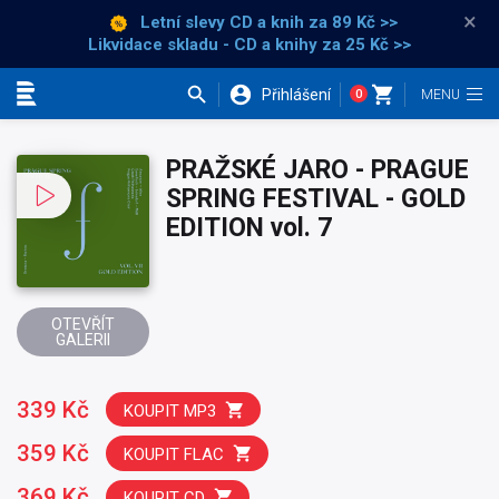
×
Letní slevy CD a knih
za 89 Kč >>
Likvidace skladu - CD a knihy za 25 Kč >>
Přihlášení
0
Kategorie
PRAŽSKÉ JARO - PRAGUE
SPRING FESTIVAL - GOLD
EDITION vol. 7
OTEVŘÍT
GALERII
339 Kč
KOUPIT MP3
359 Kč
KOUPIT FLAC
369 Kč
KOUPIT CD