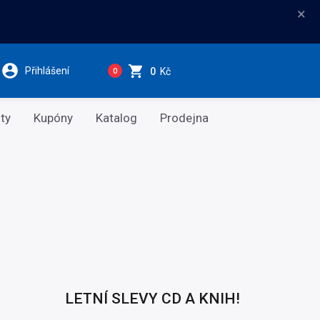
×
Přihlášení
0
Kč
0
ty
Kupóny
Katalog
Prodejna
LETNÍ SLEVY CD A KNIH!