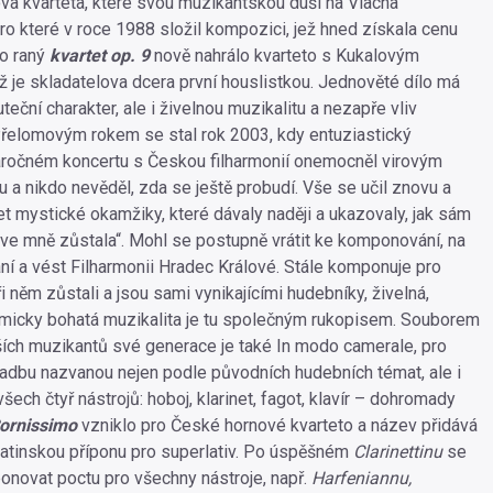
a kvarteta, které svou muzikantskou duší na Vlacha
ro které v roce 1988 složil kompozici, jež hned získala cenu
o raný
kvartet op. 9
nově nahrálo kvarteto s Kukalovým
 je skladatelova dcera první houslistkou. Jednověté dílo má
ční charakter, ale i živelnou muzikalitu a nezapře vliv
řelomovým rokem se stal rok 2003, kdy entuziastický
ročném koncertu s Českou filharmonií onemocněl virovým
a nikdo nevěděl, zda se ještě probudí. Vše se učil znovu a
et mystické okamžiky, které dávaly naději a ukazovaly, jak sám
a ve mně zůstala“. Mohl se postupně vrátit ke komponování, na
ání a vést Filharmonii Hradec Králové. Stále komponuje pro
při něm zůstali a jsou sami vynikajícími hudebníky, živelná,
tmicky bohatá muzikalita je tu společným rukopisem. Souborem
pších muzikantů své generace je také In modo camerale, pro
kladbu nazvanou nejen podle původních hudebních témat, ale i
všech čtyř nástrojů: hoboj, klarinet, fagot, klavír – dohromady
ornissimo
vzniklo pro České hornové kvarteto a název přidává
latinskou příponu pro superlativ. Po úspěšném
Clarinettinu
se
novat poctu pro všechny nástroje, např.
Harfeniannu,