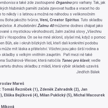
romboniss
a také zde zastoupené
Organino
pro varhany. Tak, jak
kých hlubinách paměti začala zjevovat hudba a vracet ho do
se to někdy i s latinou a možná ne náhodou s velikonočním
ou Boha jakožto tvůrce,
Veni, Creator Spiritus
. Tuto skladbu
anželce. A zhudebnění
Žalmu 40
můžeme dodnes chápat jako
vané s mystickou věrohodností, žalm začíná slovy „Všechnu
ožil v Hospodina. On se ke mně sklonil, slyšel mě, když o pomoc
jen Bůh, ale i okruh blízkých lidí, kteří dali konkrétní podobu
u může mít láska a přátelství. Všichni jsou jako širší rodina a
ho skladby s velkým vnitřním zaujetím. Paří mezi ně také
lena Suchárová-Weiser, která natočila
Tanec pro klavír
, vedle
rtetu druhou skladbu z mládí, která výběr skladeb uzavírá.
ndřich Bálek
iroslav Mareš
: Tomáš Řezníček (1), Zdeněk Zahradník (2), Jan
), Eliška Bejčková (4), Milan Puklický (5), Michal Macourek
a Míková