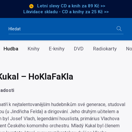
Letní slevy CD a knih
za 89 Kč >>
Likvidace skladu - CD a knihy za 25 Kč >>
Vyhledávání
Hudba
Knihy
E-knihy
DVD
Radiokarty
No
Kukal – HoKlaFaKla
adosti
atří k nejtalentovanějším hudebníkům své generace, studoval
u (u Jindřicha Felda) a dirigování. Jeho druhým učitelem a
 byl Josef Vlach, legendární houslista, primárius Vlachova
igent Českého komorního orchestru. Mladý Kukal byl členem