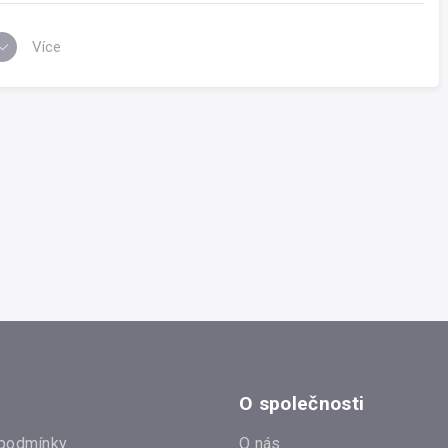
Více
O společnosti
podmínky
O nás