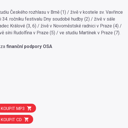
udiu Českého rozhlasu v Brně (1) / živě v kostele sv. Vavřince
 34. ročníku festivalu Dny soudobé hudby (2) / živě v sále
adec Králové (3, 6) / živě v Novoměstské radnici v Praze (4) /
ě síni Rudolfina v Praze (5) / ve studiu Martínek v Praze (7).
 za
finanční podpory OSA
KOUPIT MP3
KOUPIT CD