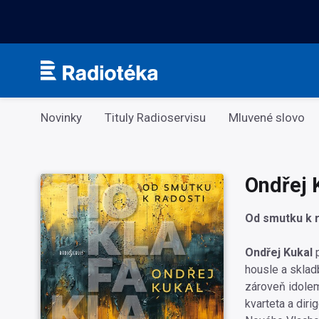
Kategorie
Novinky
Tituly Radioservisu
Mluvené slovo
Ondřej 
Od smutku k r
Ondřej Kukal
p
housle a skladb
zároveň idolem
kvarteta a dir