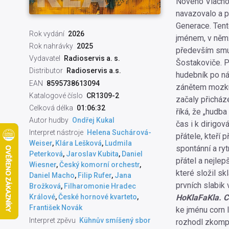
Nového Vlachov
navazovalo a p
Generace. Tent
Rok vydání
2026
jménem, v němž
Rok nahrávky
2025
především smute
Vydavatel
Radioservis a. s.
Šostakoviče. P
Distributor
Radioservis a.s.
hudebník po ná
EAN
8595738613094
zánětem mozku 
Katalogové číslo
CR1309-2
začaly přicház
Celková délka
01:06:32
říká, že „hudb
Autor hudby
Ondřej Kukal
čas i k dirigov
Interpret nástroje
Helena Suchárová-
přátele, kteří 
Weiser
,
Klára Lešková
,
Ludmila
spontánní a ry
Peterková
,
Jaroslav Kubita
,
Daniel
přátel a nejle
Wiesner
,
Český komorní orchestr
,
které složil s
Daniel Macho
,
Filip Rufer
,
Jana
prvních slabik 
Brožková
,
Filharomonie Hradec
HoKlaFaKla. C
Králové
,
České hornové kvarteto
,
František Novák
ke jménu corn 
Interpret zpěvu
Kühnův smíšený sbor
rozhodl zkompo