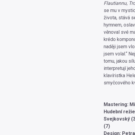
Flautiannu, T
se mu v mystic
života, stává 
hymnem, oslav
věnoval své m
krédo kompono
naději jsem vl
jsem volal.“ Ne
tomu, jakou síl
interpretují je
klavíristka He
smyčcového kva
Ji
Mastering: M
Hudební režie
Svejkovský (3
(7)
Design: Petr