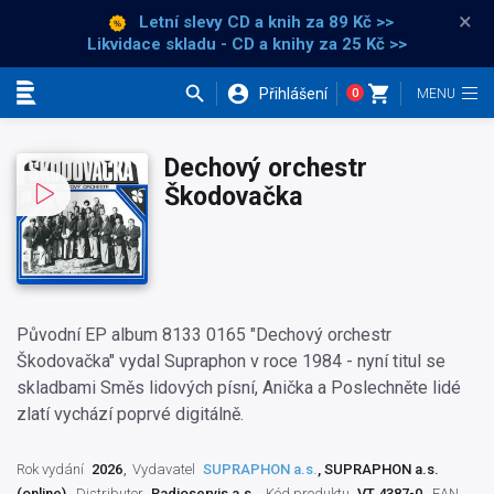
×
Letní slevy CD a knih
za 89 Kč >>
Likvidace skladu - CD a knihy za 25 Kč >>
Přihlášení
0
Kategorie
Dechový orchestr
Škodovačka
Původní EP album 8133 0165 "Dechový orchestr
Škodovačka" vydal Supraphon v roce 1984 - nyní titul se
skladbami Směs lidových písní, Anička a Poslechněte lidé
zlatí vychází poprvé digitálně.
Rok vydání
2026
Vydavatel
SUPRAPHON a.s.
, SUPRAPHON a.s.
(online)
Distributor
Radioservis a.s.
Kód produktu
VT 4387-0
EAN