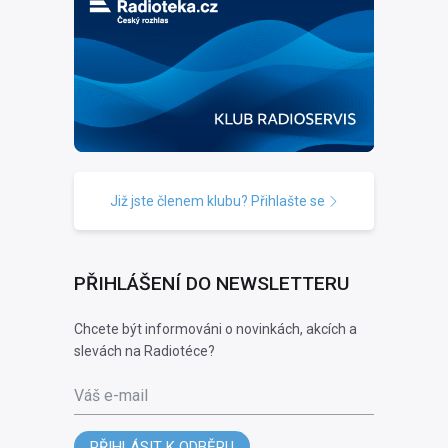
Již jste členem klubu? Přihlašte se
PŘIHLÁŠENÍ DO NEWSLETTERU
Chcete být informováni o novinkách, akcích a
slevách na Radiotéce?
Váš e-mail
PŘIHLÁSIT K ODBĚRU