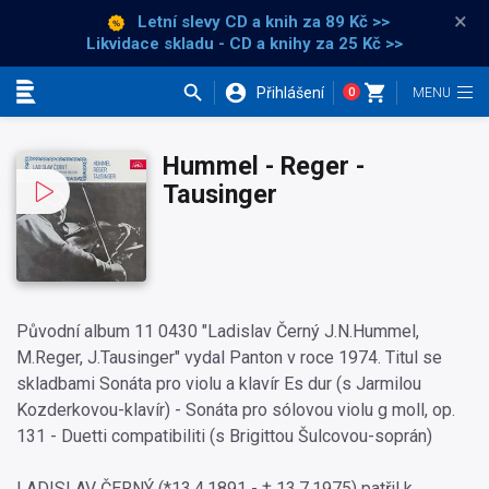
×
Letní slevy CD a knih
za 89 Kč >>
Likvidace skladu - CD a knihy za 25 Kč >>
Přihlášení
0
Kategorie
Hummel - Reger -
Tausinger
Původní album 11 0430 "Ladislav Černý J.N.Hummel,
M.Reger, J.Tausinger" vydal Panton v roce 1974. Titul se
skladbami Sonáta pro violu a klavír Es dur (s Jarmilou
Kozderkovou-klavír) - Sonáta pro sólovou violu g moll, op.
131 - Duetti compatibiliti (s Brigittou Šulcovou-soprán)
LADISLAV ČERNÝ (*13.4.1891 - † 13.7.1975) patřil k