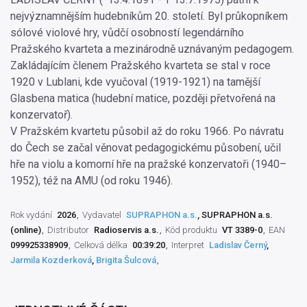
nejvýznamnějším hudebníkům 20. století. Byl průkopníkem
sólové violové hry, vůdčí osobností legendárního
Pražského kvarteta a mezinárodně uznávaným pedagogem.
Zakládajícím členem Pražského kvarteta se stal v roce
1920 v Lublani, kde vyučoval (1919-1921) na tamější
Glasbena matica (hudební matice, později přetvořená na
konzervatoř).
V Pražském kvartetu působil až do roku 1966. Po návratu
do Čech se začal věnovat pedagogickému působení, učil
hře na violu a komorní hře na pražské konzervatoři (1940–
1952), též na AMU (od roku 1946).
Rok vydání
2026
Vydavatel
SUPRAPHON a.s.
, SUPRAPHON a.s.
(online)
Distributor
Radioservis a.s.
Kód produktu
VT 3389-0
EAN
099925338909
Celková délka
00:39:20
Interpret
Ladislav Černý
,
Jarmila Kozderková
,
Brigita Šulcová