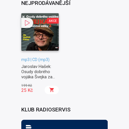
NEJPRODÁVANĚJŠÍ
AKCE
mp3 | CD (mp3)
Jaroslav Hašek:
Osudy dobrého
vojáka Švejka za
světové války II. -
199 Kč
Na frontě
25 Kč
KLUB RADIOSERVIS