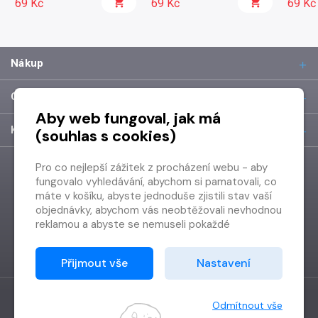
69 Kč
69 Kč
69 Kč
Nákup
O společnosti
Aby web fungoval, jak má
Kontakt
(souhlas s cookies)
Pro co nejlepší zážitek z procházení webu - aby
fungovalo vyhledávání, abychom si pamatovali, co
máte v košíku, abyste jednoduše zjistili stav vaší
objednávky, abychom vás neobtěžovali nevhodnou
reklamou a abyste se nemuseli pokaždé
přihlašovat.
Proto od vás potřebujeme souhlas se
Přijmout vše
Nastavení
zpracováním souborů cookies
, tj. malých souborů,
které se dočasně ukládají ve vašem prohlížeči.
Děkujeme, že nám ho dáte a pomůžete nám tak
Odmítnout vše