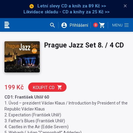
×
Letní slevy CD a knih
za 89 Kč >>
Likvidace skladu - CD a knihy za 25 Kč >>
Přihlášení
0
Kategorie
Prague Jazz Set 8. / 4 CD
199 Kč
KOUPIT CD
CD1: František Uhlíř 60
1. Úvod – prezident Václav Klaus / Introduction by President of the
Republic Václav Klaus
2. Expectation (František Uhlíř)
3. Father’s Blues (František Uhlíř)
4. Castles in the Air (Eddie Severn)
5. Wabash (Julian “Cannonball” Adderley)