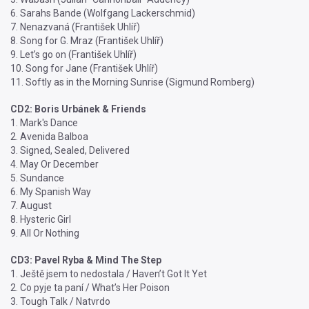
6. Sarahs Bande (Wolfgang Lackerschmid)
7. Nenazvaná (František Uhlíř)
8. Song for G. Mraz (František Uhlíř)
9. Let’s go on (František Uhlíř)
10. Song for Jane (František Uhlíř)
11. Softly as in the Morning Sunrise (Sigmund Romberg)
CD2: Boris Urbánek & Friends
1. Mark's Dance
2. Avenida Balboa
3. Signed, Sealed, Delivered
4. May Or December
5. Sundance
6. My Spanish Way
7. August
8. Hysteric Girl
9. All Or Nothing
CD3: Pavel Ryba & Mind The Step
1. Ještě jsem to nedostala / Haven’t Got It Yet
2. Co pyje ta paní / What’s Her Poison
3. Tough Talk / Natvrdo