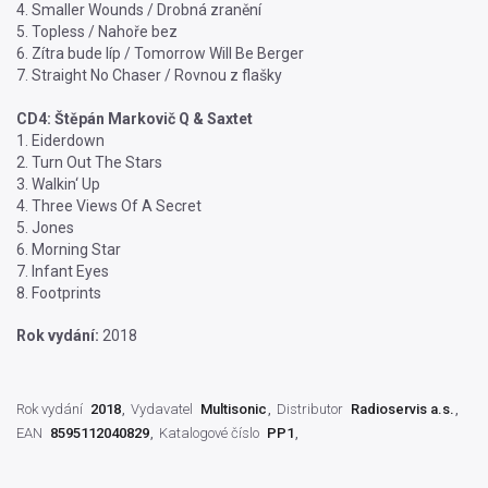
4. Smaller Wounds / Drobná zranění
5. Topless / Nahoře bez
6. Zítra bude líp / Tomorrow Will Be Berger
7. Straight No Chaser / Rovnou z flašky
CD4: Štěpán Markovič Q & Saxtet
1. Eiderdown
2. Turn Out The Stars
3. Walkin‘ Up
4. Three Views Of A Secret
5. Jones
6. Morning Star
7. Infant Eyes
8. Footprints
Rok vydání:
2018
Rok vydání
2018
Vydavatel
Multisonic
Distributor
Radioservis a.s.
EAN
8595112040829
Katalogové číslo
PP1