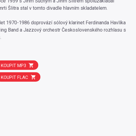
oce 1959 s Jiřím Suchým a Jiřím Šlitrem spoluzakládal
ti Šlitra stal v tomto divadle hlavním skladatelem.
let 1970-1986 doprovází sólový klarinet Ferdinanda Havlíka
wing Band a Jazzový orchestr Československého rozhlasu s
.
KOUPIT MP3
KOUPIT FLAC