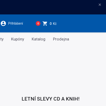
×
Přihlášení
0
Kč
0
ty
Kupóny
Katalog
Prodejna
LETNÍ SLEVY CD A KNIH!