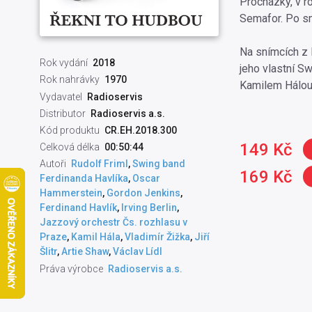
Procházky, v r
Semafor. Po smr
Na snímcích z 
Rok vydání
2018
jeho vlastní S
Rok nahrávky
1970
Kamilem Hálou
Vydavatel
Radioservis
Distributor
Radioservis a.s.
Kód produktu
CR.EH.2018.300
149 Kč
Celková délka
00:50:44
Autoři
Rudolf Friml
,
Swing band
169 Kč
Ferdinanda Havlíka
,
Oscar
Hammerstein
,
Gordon Jenkins
,
Ferdinand Havlík
,
Irving Berlin
,
Jazzový orchestr Čs. rozhlasu v
Praze
,
Kamil Hála
,
Vladimír Žižka
,
Jiří
Šlitr
,
Artie Shaw
,
Václav Lídl
Práva výrobce
Radioservis a.s.