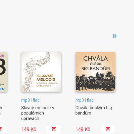
mp3 | flac
mp3 | flac
mp
r:
Slavné melodie v
Chvála českým big
Al
a
populárních
bandům
Ja
úpravách
149 Kč
149 Kč
9