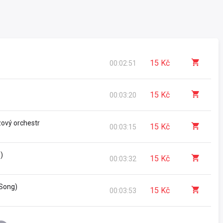
15 Kč
00:02:51
ze
15 Kč
00:03:20
zový orchestr
15 Kč
00:03:15
rbach
,
Herbert Stothart
)
15 Kč
00:03:32
 Song)
15 Kč
00:03:53