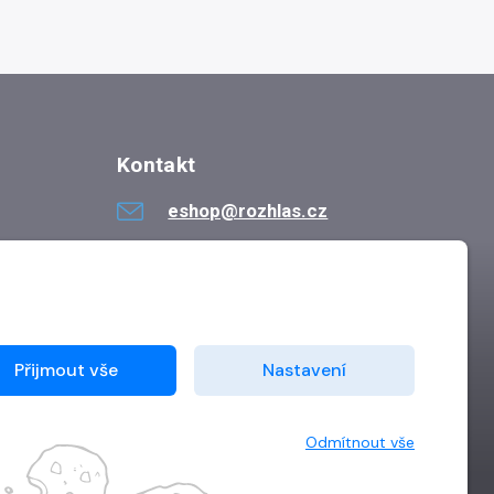
Kontakt
eshop@rozhlas.cz
724 819 319
Po - Pá 8:30 - 16:30
Přijmout vše
Nastavení
Odmítnout vše
Vytvořilo
Grand IT s.r.o.