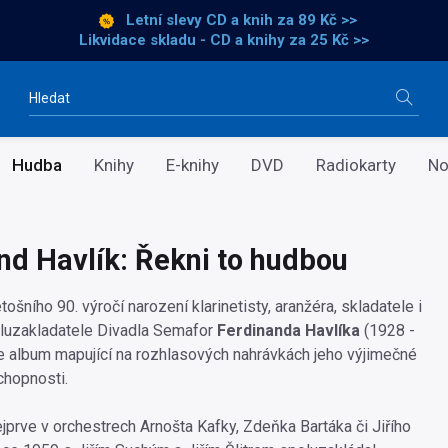
Letní slevy CD a knih
za 89 Kč >>
Likvidace skladu - CD a knihy za 25 Kč >>
Vyhledávání
Hudba
Knihy
E-knihy
DVD
Radiokarty
No
nd Havlík: Řekni to hudbou
etošního 90. výročí narození klarinetisty, aranžéra, skladatele i
oluzakladatele Divadla Semafor
Ferdinanda Havlíka
(1928 -
 album mapující na rozhlasových nahrávkách jeho výjimečné
chopnosti.
nejprve v orchestrech Arnošta Kafky, Zdeňka Bartáka či Jiřího