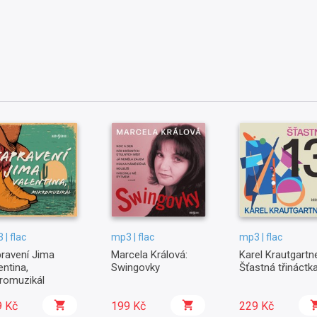
 | flac
mp3 | flac
mp3 | flac
ravení Jima
Marcela Králová:
Karel Krautgartne
entina,
Swingovky
Šťastná třináctk
romuzikál
9 Kč
199 Kč
229 Kč