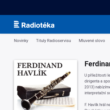
Kategorie
Novinky
Tituly Radioservisu
Mluvené slovo
Ferdina
U příležitosti l
dirigenta a sp
2013) nabízíme
interpretační s
F. Havlík hrál 