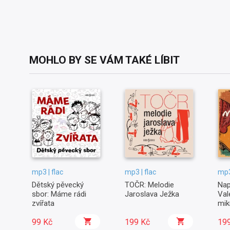
MOHLO BY SE VÁM TAKÉ LÍBIT
mp3 | flac
mp3 | flac
mp3
Dětský pěvecký
TOČR: Melodie
Nap
sbor: Máme rádi
Jaroslava Ježka
Val
zvířata
mik
99 Kč
199 Kč
19