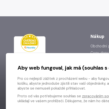
Nákup
Obchodní 
Ceny dopr
Reklamac
Aby web fungoval, jak má (souhlas s
Prodejna
Nejčastějš
Pro co nejlepší zážitek z procházení webu - aby fungo
Odstoupen
košíku, abyste jednoduše zjistili stav vaší objednávk
abyste se nemuseli pokaždé přihlašovat.
Proto od vás potřebujeme souhlas se
zpracováním so
ukládají ve vašem prohlížeči. Děkujeme, že nám ho dá
Copyright © 2026 Radioservis a.s.