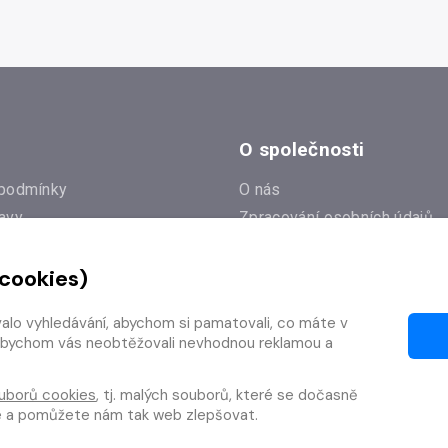
O společnosti
podmínky
O nás
avy
Zpracování osobních údajů
e
Zásady práce s cookies
 cookies)
Klub Radioservis
í dotazy
Kontakty
valo vyhledávání, abychom si pamatovali, co máte v
í od smlouvy
y, abychom vás neobtěžovali nevhodnou reklamou a
uborů cookies
, tj. malých souborů, které se dočasně
te a pomůžete nám tak web zlepšovat.