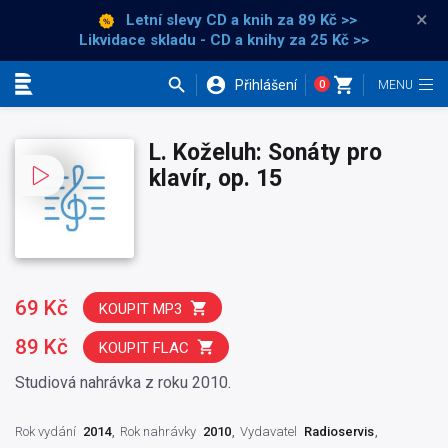
×
Letní slevy CD a knih
za 89 Kč >>
Likvidace skladu - CD a knihy za 25 Kč >>
Přihlášení
0
Kategorie
L. Koželuh: Sonáty pro
klavír, op. 15
69 Kč
KOUPIT MP3
89 Kč
KOUPIT FLAC
Studiová nahrávka z roku 2010.
Rok vydání
2014
Rok nahrávky
2010
Vydavatel
Radioservis