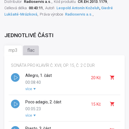
Distributor
Radioservis a.s.
Kód produktu
CR.EH.2013.1179
Celková délka
00:43:11
Autoři
Leopold Antonín Koželuh
,
Giedré
Lukšaité-Mrázková
Práva výrobce
Radioservis a.s.
JEDNOTLIVÉ ČÁSTI
mp3
flac
SONÁTA PRO KLAVÍR Č. XVII, OP. 15, Č. 2 C DUR
Allegro, 1. část
20 Kč
00:08:40
více
Autor hudby:
Leopold Antonín Koželuh
Režisér hudby:
Jiří Gemrot
Zvukový mistr:
Poco adagio, 2. část
Pavel Petřík
15 Kč
Výrobce záznamu:
ČRo Praha
00:05:23
Nakladatel:
SNKLHU, Praha
více
Autor hudby:
Leopold Antonín Koželuh
Natáčecí technik:
Josef Trávníček
Režisér hudby:
Jiří Gemrot
Práva výrobce:
ČRo Praha
,
Radioservis a.s.
Zvukový mistr:
Presto, 3. část
Pavel Petřík