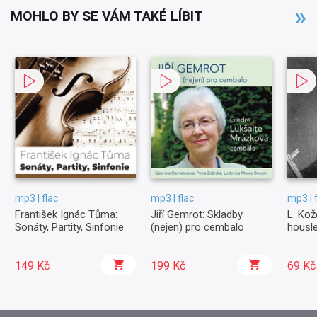
MOHLO BY SE VÁM TAKÉ LÍBIT
mp3 | flac
mp3 | flac
mp3 | 
František Ignác Tůma:
Jiří Gemrot: Skladby
L. Kože
Sonáty, Partity, Sinfonie
(nejen) pro cembalo
housle
149 Kč
199 Kč
69 Kč