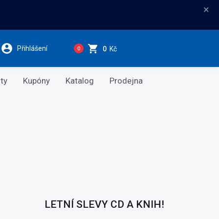
×
Přihlášení
0
Kč
0
ty
Kupóny
Katalog
Prodejna
LETNÍ SLEVY CD A KNIH!