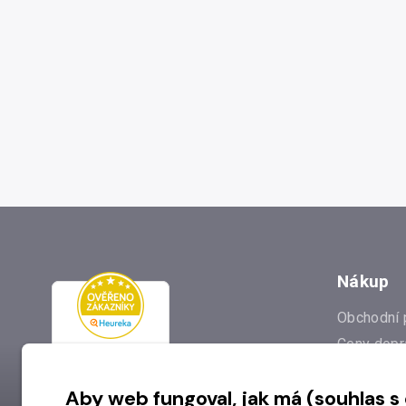
Nákup
Obchodní 
Ceny dopr
Reklamac
Aby web fungoval, jak má (souhlas s
Prodejna