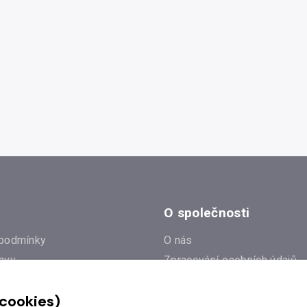
O společnosti
podmínky
O nás
avy
Zpracování osobních údajů
e
Zásady práce s cookies
 cookies)
Klub Radioservis