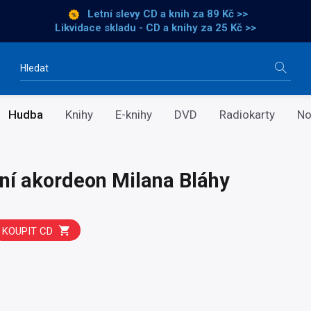
Letní slevy CD a knih
za 89 Kč >>
Likvidace skladu - CD a knihy za 25 Kč >>
Vyhledávání
Hudba
Knihy
E-knihy
DVD
Radiokarty
No
ní akordeon Milana Bláhy
KOUPIT CD