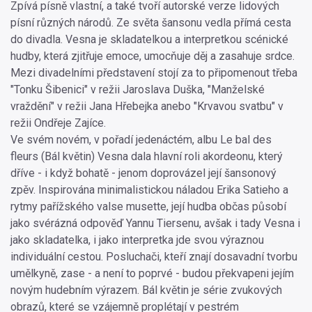
Zpívá písně vlastní, a také tvoří autorské verze lidových
písní různých národů. Ze světa šansonu vedla přímá cesta
do divadla. Vesna je skladatelkou a interpretkou scénické
hudby, která zjitřuje emoce, umocňuje děj a zasahuje srdce.
Mezi divadelními představení stojí za to připomenout třeba
"Tonku Šibenici" v režii Jaroslava Duška, "Manželské
vraždění" v režii Jana Hřebejka anebo "Krvavou svatbu" v
režii Ondřeje Zajíce.
Ve svém novém, v pořadí jedenáctém, albu Le bal des
fleurs (Bál květin) Vesna dala hlavní roli akordeonu, který
dříve - i když bohatě - jenom doprovázel její šansonový
zpěv. Inspirována minimalistickou náladou Erika Satieho a
rytmy pařížského valse musette, její hudba občas působí
jako svérázná odpověď Yannu Tiersenu, avšak i tady Vesna i
jako skladatelka, i jako interpretka jde svou výraznou
individuální cestou. Posluchači, kteří znají dosavadní tvorbu
umělkyně, zase - a není to poprvé - budou překvapeni jejím
novým hudebním výrazem. Bál květin je série zvukových
obrazů, které se vzájemně proplétají v pestrém