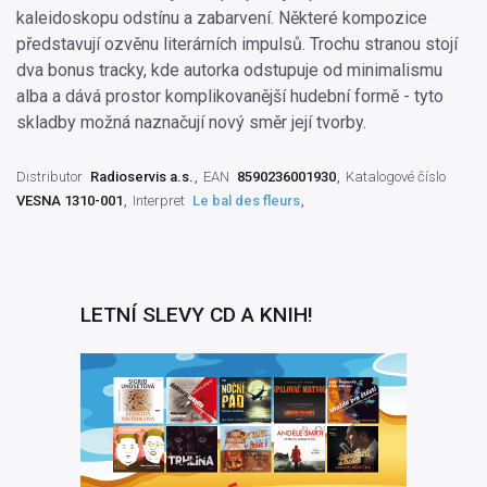
kaleidoskopu odstínu a zabarvení. Některé kompozice
představují ozvěnu literárních impulsů. Trochu stranou stojí
dva bonus tracky, kde autorka odstupuje od minimalismu
alba a dává prostor komplikovanější hudební formě - tyto
skladby možná naznačují nový směr její tvorby.
Distributor
Radioservis a.s.
EAN
8590236001930
Katalogové číslo
VESNA 1310-001
Interpret
Le bal des fleurs
LETNÍ SLEVY CD A KNIH!