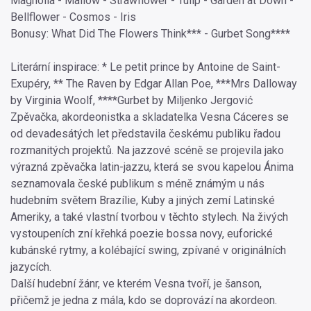
Magnolia - Mallow - Strawflower - Tulip - Garden at Down -
Bellflower - Cosmos - Iris
Bonusy: What Did The Flowers Think*** - Gurbet Song****
Literární inspirace: * Le petit prince by Antoine de Saint-
Exupéry, ** The Raven by Edgar Allan Poe, ***Mrs Dalloway
by Virginia Woolf, ****Gurbet by Miljenko Jergović
Zpěvačka, akordeonistka a skladatelka Vesna Cáceres se
od devadesátých let představila českému publiku řadou
rozmanitých projektů. Na jazzové scéně se projevila jako
výrazná zpěvačka latin-jazzu, která se svou kapelou Ánima
seznamovala české publikum s méně známým u nás
hudebním světem Brazílie, Kuby a jiných zemí Latinské
Ameriky, a také vlastní tvorbou v těchto stylech. Na živých
vystoupeních zní křehká poezie bossa novy, euforické
kubánské rytmy, a kolébající swing, zpívané v originálních
jazycích.
Další hudební žánr, ve kterém Vesna tvoří, je šanson,
přičemž je jedna z mála, kdo se doprovází na akordeon.