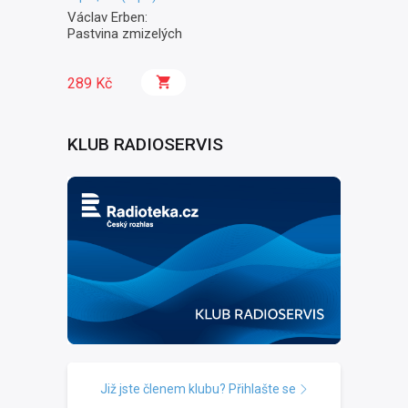
Václav Erben:
Pastvina zmizelých
289 Kč
KLUB RADIOSERVIS
Již jste členem klubu? Přihlašte se