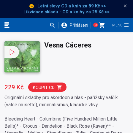
×
Letní slevy CD a knih
za 89 Kč >>
Likvidace skladu - CD a knihy za 25 Kč >>
Přihlášení
0
Kategorie
Vesna Cáceres
229 Kč
KOUPIT CD
Originální skladby pro akordeon a hlas - pařížský valčík
(valse musette), minimalismus, klasické vlivy
Bleeding Heart - Columbine (Five Hundred Milion Little
Bells)* - Crocus - Dandelion - Black Rose (Raven)** -