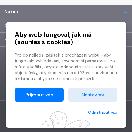
Nákup
O společnosti
Aby web fungoval, jak má
Kontakt
(souhlas s cookies)
Pro co nejlepší zážitek z procházení webu - aby
fungovalo vyhledávání, abychom si pamatovali, co
máte v košíku, abyste jednoduše zjistili stav vaší
objednávky, abychom vás neobtěžovali nevhodnou
reklamou a abyste se nemuseli pokaždé
přihlašovat.
Proto od vás potřebujeme souhlas se
Přijmout vše
Nastavení
zpracováním souborů cookies
, tj. malých souborů,
které se dočasně ukládají ve vašem prohlížeči.
Děkujeme, že nám ho dáte a pomůžete nám tak
Odmítnout vše
web zlepšovat.
Vytvořilo
Grand IT s.r.o.
Copyright © 2026 Radioservis a.s.