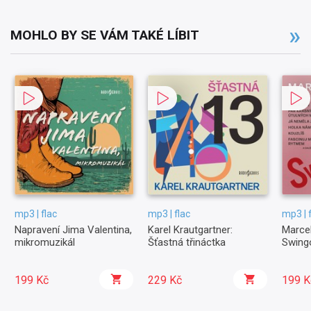
MOHLO BY SE VÁM TAKÉ LÍBIT
mp3 | flac
mp3 | flac
mp3 | 
Napravení Jima Valentina,
Karel Krautgartner:
Marcel
mikromuzikál
Šťastná třináctka
Swing
199 Kč
229 Kč
199 K