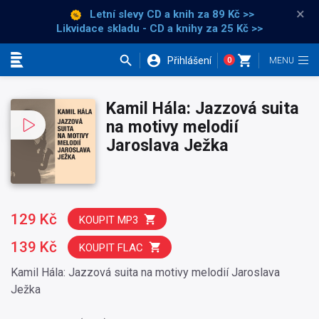
×
Letní slevy CD a knih
za 89 Kč >>
Likvidace skladu - CD a knihy za 25 Kč >>
Přihlášení
0
Kategorie
Kamil Hála: Jazzová suita
na motivy melodií
Jaroslava Ježka
129 Kč
KOUPIT MP3
139 Kč
KOUPIT FLAC
Kamil Hála: Jazzová suita na motivy melodií Jaroslava
Ježka