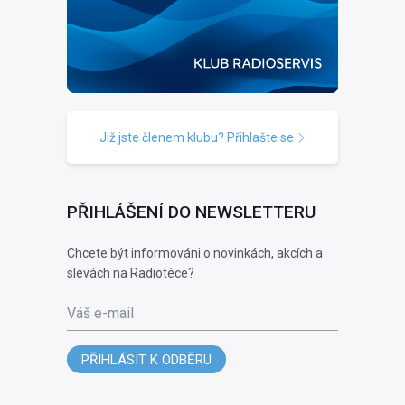
Již jste členem klubu? Přihlašte se
PŘIHLÁŠENÍ DO NEWSLETTERU
Chcete být informováni o novinkách, akcích a
slevách na Radiotéce?
Váš e-mail
PŘIHLÁSIT K ODBĚRU