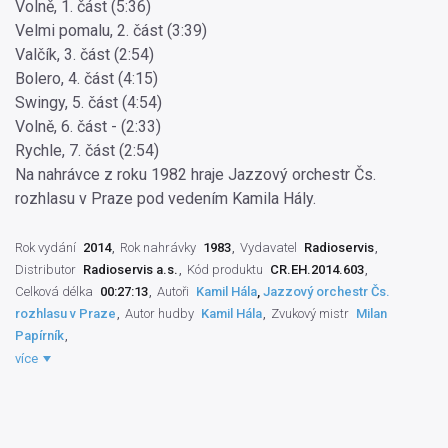
Volně, 1. část (5:36)
Velmi pomalu, 2. část (3:39)
Valčík, 3. část (2:54)
Bolero, 4. část (4:15)
Swingy, 5. část (4:54)
Volně, 6. část - (2:33)
Rychle, 7. část (2:54)
Na nahrávce z roku 1982 hraje Jazzový orchestr Čs.
rozhlasu v Praze pod vedením Kamila Hály.
Rok vydání
2014
Rok nahrávky
1983
Vydavatel
Radioservis
Distributor
Radioservis a.s.
Kód produktu
CR.EH.2014.603
Celková délka
00:27:13
Autoři
Kamil Hála
,
Jazzový orchestr Čs.
rozhlasu v Praze
Autor hudby
Kamil Hála
Zvukový mistr
Milan
Papírník
Výrobce záznamu
ČSRo Praha
Orchestr-skupina
Jazzový orchestr
více
Čs. rozhlasu v Praze
Práva výrobce
Český rozhlas
,
Radioservis a.s.
Natáčecí technik
Petr Šplíchal
,
Miloslav Přerost
Režisér hudby
Svatoslav Rychlý
,
Pavel Vitoch
Dirigent
Kamil Hála