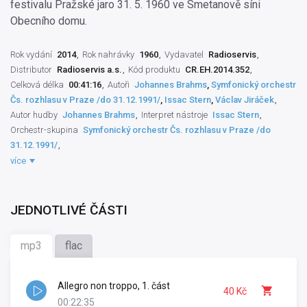
festivalu Pražské jaro 31. 5. 1960 ve Smetanově síni
Obecního domu.
Rok vydání
2014
Rok nahrávky
1960
Vydavatel
Radioservis
Distributor
Radioservis a.s.
Kód produktu
CR.EH.2014.352
Celková délka
00:41:16
Autoři
Johannes Brahms
,
Symfonický orchestr
Čs. rozhlasu v Praze /do 31.12.1991/
,
Issac Stern
,
Václav Jiráček
Autor hudby
Johannes Brahms
Interpret nástroje
Issac Stern
Orchestr-skupina
Symfonický orchestr Čs. rozhlasu v Praze /do
31.12.1991/
Dirigent
Václav Jiráček
Režisér hudby
Eduard Herzog
více
Výrobce záznamu
ČSRo Praha
Práva výrobce
Český rozhlas
,
Radioservis a.s.
JEDNOTLIVÉ ČÁSTI
mp3
flac
Allegro non troppo, 1. část
40 Kč
00:22:35