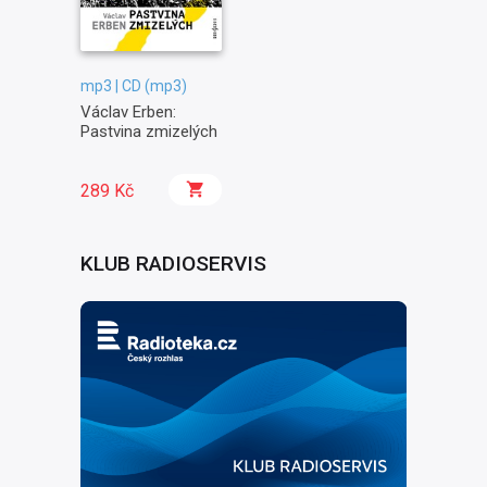
mp3 | CD (mp3)
Václav Erben:
Pastvina zmizelých
289 Kč
KLUB RADIOSERVIS