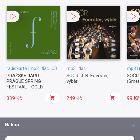
radiokarta | mp3 | flac | CD
mp3 | flac
mp3 | 
PRAŽSKÉ JARO -
SOČR: J. B. Foerster,
SOČR d
PRAGUE SPRING
výběr
(Smet
FESTIVAL - GOLD
EDITION vol. 7
339 Kč
249 Kč
99 Kč
Nákup
O společnosti