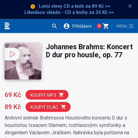
×
Letní slevy CD a knih
za 89 Kč >>
Likvidace skladu - CD a knihy za 25 Kč >>
Přihlášení
0
Kategorie
Johannes Brahms: Koncert
D dur pro housle, op. 77
69 Kč
KOUPIT MP3
89 Kč
KOUPIT FLAC
Archivní snímek Brahmsova Houslového koncertu D dur s
houslistou Issacem Sternem, rozhlasovými symfoniky a
dirigentem Václavem Jiráčkem. Nahrávka byla pořízena na