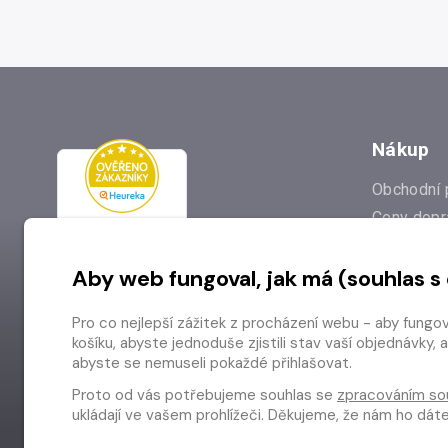
Nákup
Obchodní 
Ceny dopr
Reklamac
Aby web fungoval, jak má (souhlas s
Prodejna
Nejčastějš
Pro co nejlepší zážitek z procházení webu - aby fungo
Odstoupen
košíku, abyste jednoduše zjistili stav vaší objednávk
abyste se nemuseli pokaždé přihlašovat.
Proto od vás potřebujeme souhlas se
zpracováním so
ukládají ve vašem prohlížeči. Děkujeme, že nám ho dá
Copyright © 2026 Radioservis a.s.