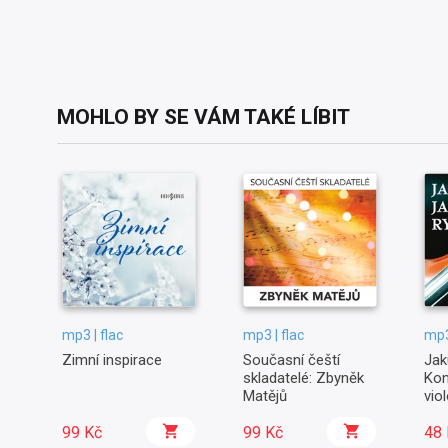
MOHLO BY SE VÁM TAKÉ LÍBIT
mp3 | flac
mp3 | flac
mp3
Zimní inspirace
Současní čeští
Jak
skladatelé: Zbyněk
Kon
Matějů
vio
orc
99 Kč
99 Kč
48 