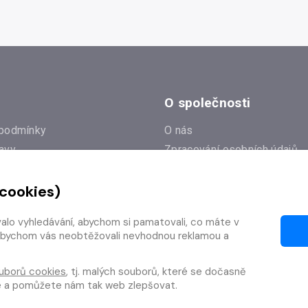
O společnosti
podmínky
O nás
avy
Zpracování osobních údajů
e
Zásady práce s cookies
 cookies)
Klub Radioservis
í dotazy
Kontakty
valo vyhledávání, abychom si pamatovali, co máte v
í od smlouvy
y, abychom vás neobtěžovali nevhodnou reklamou a
uborů cookies
, tj. malých souborů, které se dočasně
te a pomůžete nám tak web zlepšovat.