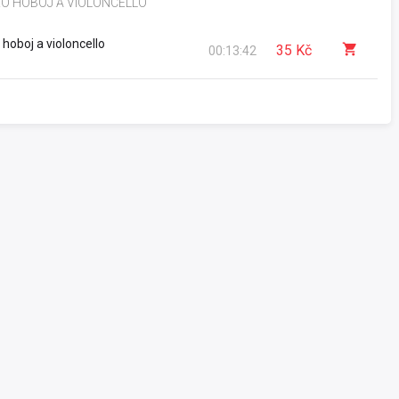
RO HOBOJ A VIOLONCELLO
hoboj a violoncello
35 Kč
00:13:42