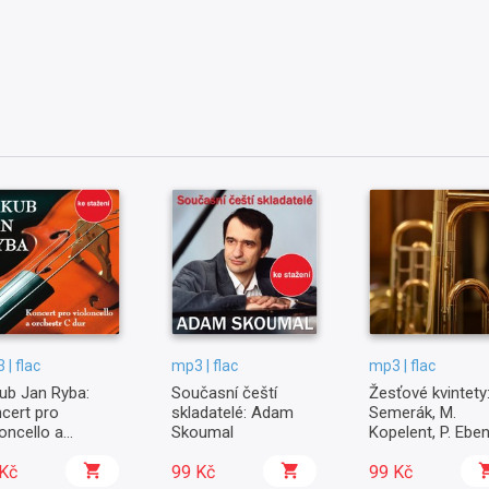
 | flac
mp3 | flac
mp3 | flac
ub Jan Ryba:
Současní čeští
Žesťové kvintety:
cert pro
skladatelé: Adam
Semerák, M.
loncello a
Skoumal
Kopelent, P. Eben
hestr C dur
Douša
Kč
99 Kč
99 Kč