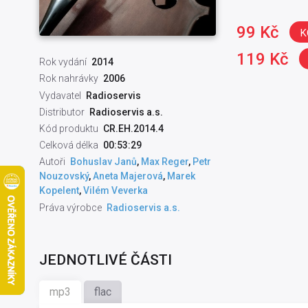
99 Kč
K
119 Kč
Rok vydání
2014
Rok nahrávky
2006
Vydavatel
Radioservis
Distributor
Radioservis a.s.
Kód produktu
CR.EH.2014.4
Celková délka
00:53:29
Autoři
Bohuslav Janů
,
Max Reger
,
Petr
Nouzovský
,
Aneta Majerová
,
Marek
Kopelent
,
Vilém Veverka
Práva výrobce
Radioservis a.s.
JEDNOTLIVÉ ČÁSTI
mp3
flac