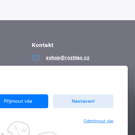
Kontakt
eshop@rozhlas.cz
724 819 319
Po - Pá 8:30 - 16:30
Přijmout vše
Nastavení
Odmítnout vše
Vytvořilo
Grand IT s.r.o.