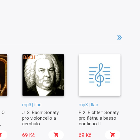
mp3 | flac
mp3 | flac
mp
 O.
J. S. Bach: Sonáty
F. X. Richter: Sonáty
S
pro violoncello a
pro flétnu a basso
, E.
cembalo
continuo II.
69 Kč
69 Kč
6