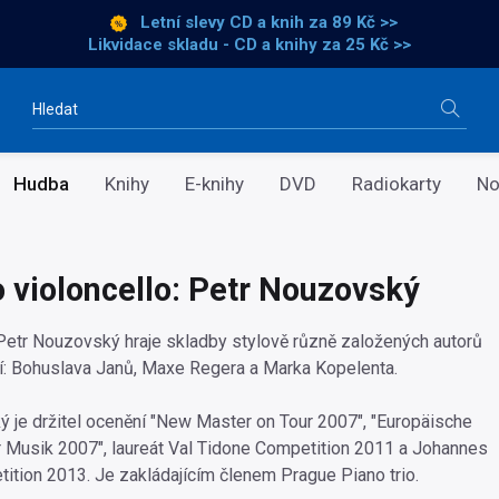
Letní slevy CD a knih
za 89 Kč >>
Likvidace skladu - CD a knihy za 25 Kč >>
Vyhledávání
Hudba
Knihy
E-knihy
DVD
Radiokarty
No
o violoncello: Petr Nouzovský
 Petr Nouzovský hraje skladby stylově různě založených autorů
etí: Bohuslava Janů, Maxe Regera a Marka Kopelenta.
 je držitel ocenění "New Master on Tour 2007", "Europäische
r Musik 2007", laureát Val Tidone Competition 2011 a Johannes
tion 2013. Je zakládajícím členem Prague Piano trio.