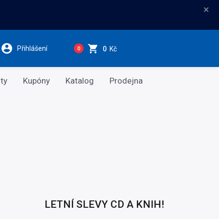
×
Přihlášení
0
Kč
0
ty
Kupóny
Katalog
Prodejna
LETNÍ SLEVY CD A KNIH!