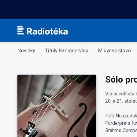
Kategorie
Novinky
Tituly Radioservisu
Mluvené slovo
Sólo pr
Violoncellista
20. a 21. stol
Petr Nouzovský
Förderpreis fü
Brahms Competi