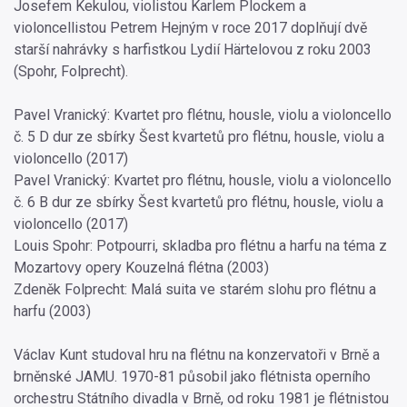
Josefem Kekulou, violistou Karlem Plockem a
violoncellistou Petrem Hejným v roce 2017 doplňují dvě
starší nahrávky s harfistkou Lydií Härtelovou z roku 2003
(Spohr, Folprecht).
Pavel Vranický: Kvartet pro flétnu, housle, violu a violoncello
č. 5 D dur ze sbírky Šest kvartetů pro flétnu, housle, violu a
violoncello (2017)
Pavel Vranický: Kvartet pro flétnu, housle, violu a violoncello
č. 6 B dur ze sbírky Šest kvartetů pro flétnu, housle, violu a
violoncello (2017)
Louis Spohr: Potpourri, skladba pro flétnu a harfu na téma z
Mozartovy opery Kouzelná flétna (2003)
Zdeněk Folprecht: Malá suita ve starém slohu pro flétnu a
harfu (2003)
Václav Kunt studoval hru na flétnu na konzervatoři v Brně a
brněnské JAMU. 1970-81 působil jako flétnista operního
orchestru Státního divadla v Brně, od roku 1981 je flétnistou