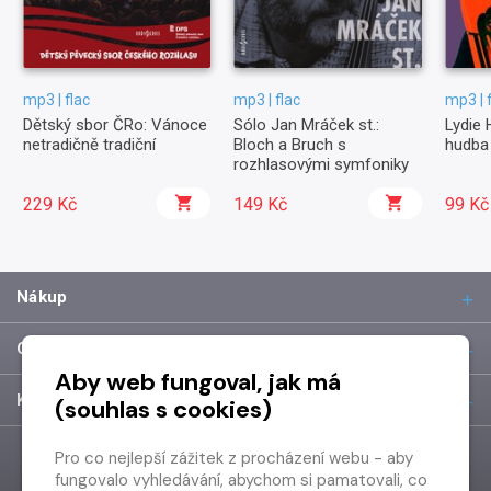
mp3 | flac
mp3 | flac
mp3 | 
Dětský sbor ČRo: Vánoce
Sólo Jan Mráček st.:
Lydie 
netradičně tradiční
Bloch a Bruch s
hudba 
rozhlasovými symfoniky
229 Kč
149 Kč
99 Kč
Nákup
O společnosti
Aby web fungoval, jak má
Kontakt
(souhlas s cookies)
Pro co nejlepší zážitek z procházení webu - aby
fungovalo vyhledávání, abychom si pamatovali, co