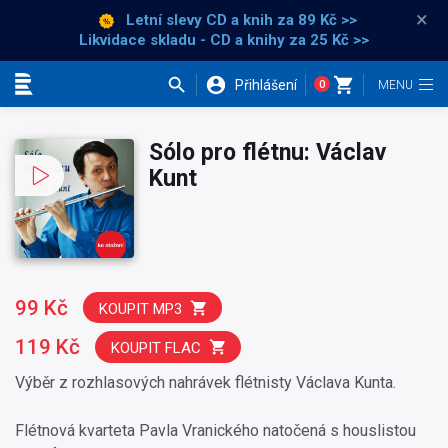
×
Letní slevy CD a knih
za 89 Kč >>
Likvidace skladu - CD a knihy za 25 Kč >>
Přihlášení
0
Kategorie
Sólo pro flétnu: Václav
Kunt
99 Kč
KOUPIT MP3
119 Kč
KOUPIT FLAC
Výběr z rozhlasových nahrávek flétnisty Václava Kunta.
Flétnová kvarteta Pavla Vranického natočená s houslistou