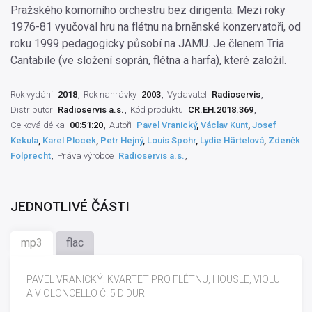
Pražského komorního orchestru bez dirigenta. Mezi roky
1976-81 vyučoval hru na flétnu na brněnské konzervatoři, od
roku 1999 pedagogicky působí na JAMU. Je členem Tria
Cantabile (ve složení soprán, flétna a harfa), které založil.
Rok vydání
2018
Rok nahrávky
2003
Vydavatel
Radioservis
Distributor
Radioservis a.s.
Kód produktu
CR.EH.2018.369
Celková délka
00:51:20
Autoři
Pavel Vranický
,
Václav Kunt
,
Josef
Kekula
,
Karel Plocek
,
Petr Hejný
,
Louis Spohr
,
Lydie Härtelová
,
Zdeněk
Folprecht
Práva výrobce
Radioservis a.s.
JEDNOTLIVÉ ČÁSTI
mp3
flac
PAVEL VRANICKÝ: KVARTET PRO FLÉTNU, HOUSLE, VIOLU
A VIOLONCELLO Č. 5 D DUR