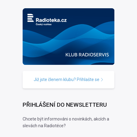
Již jste členem klubu? Přihlašte se
PŘIHLÁŠENÍ DO NEWSLETTERU
Chcete být informováni o novinkách, akcích a
slevách na Radiotéce?