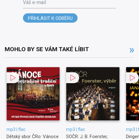
Váš e-mail
PŘIHLÁSIT K ODBĚRU
MOHLO BY SE VÁM TAKÉ LÍBIT
mp3 | flac
mp3 | flac
mp3 | 
Dětský sbor ČRo: Vánoce
SOČR: J. B. Foerster,
Dirigen