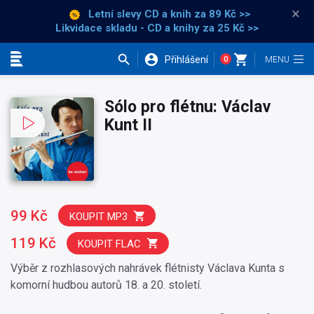
×
Letní slevy CD a knih
za 89 Kč >>
Likvidace skladu - CD a knihy za 25 Kč >>
Přihlášení
0
Kategorie
Sólo pro flétnu: Václav
Kunt II
99 Kč
KOUPIT MP3
119 Kč
KOUPIT FLAC
Výběr z rozhlasových nahrávek flétnisty Václava Kunta s
komorní hudbou autorů 18. a 20. století.