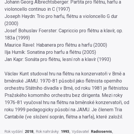
Johann Georg Albrechtsberger: Partita pro flétnu, harfu a
violoncello continuo in C (1997)
Joseph Haydn: Trio pro harfu, flétnu a violoncello G dur
(2000)
Josef Bohuslav Foerster: Capriccio pro flétnu a klavír, op.
183a (1999)
Maurice Ravel: Habanera pro flétnu a harfu (2000)
Ilja Hurník: Sonatina pro harfu a flétnu (2005)
Jan Kapr: Sonáta pro flétnu, lesní roh a klavír (1993)
Václav Kunt studoval hru na flétnu na konzervatoři v Brně a
brněnské JAMU. 1970-81 působil jako flétnista operního
orchestru Státního divadla v Brně, od roku 1981 je flétnistou
Pražského komorního orchestru bez dirigenta. Mezi roky
1976-81 vyučoval hru na flétnu na brněnské konzervatoři, od
roku 1999 pedagogicky působí na JAMU. Je členem Tria
Cantabile (ve složení soprán, flétna a harfa), které založil.
Rok vydání
2018
Rok nahrávky
1993
Vydavatel
Radioservis