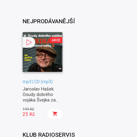
NEJPRODÁVANĚJŠÍ
AKCE
mp3 | CD (mp3)
Jaroslav Hašek:
Osudy dobrého
vojáka Švejka za
světové války II. -
199 Kč
Na frontě
25 Kč
KLUB RADIOSERVIS