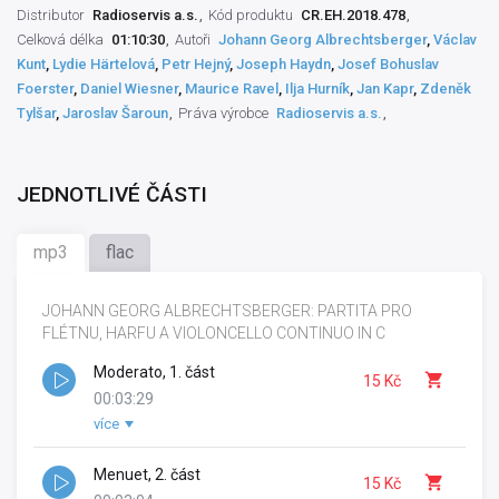
Distributor
Radioservis a.s.
Kód produktu
CR.EH.2018.478
Celková délka
01:10:30
Autoři
Johann Georg Albrechtsberger
,
Václav
Kunt
,
Lydie Härtelová
,
Petr Hejný
,
Joseph Haydn
,
Josef Bohuslav
Foerster
,
Daniel Wiesner
,
Maurice Ravel
,
Ilja Hurník
,
Jan Kapr
,
Zdeněk
Tylšar
,
Jaroslav Šaroun
Práva výrobce
Radioservis a.s.
JEDNOTLIVÉ ČÁSTI
mp3
flac
JOHANN GEORG ALBRECHTSBERGER: PARTITA PRO
FLÉTNU, HARFU A VIOLONCELLO CONTINUO IN C
Moderato, 1. část
15 Kč
00:03:29
více
Autor hudby:
Johann Georg Albrechtsberger
Interpret nástroje:
Václav Kunt
,
Lydie Härtelová
,
Petr
Hejný
Menuet, 2. část
15 Kč
Režisér hudby:
Jiří Gemrot