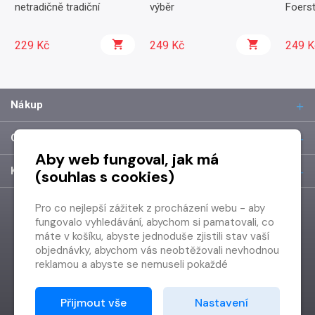
netradičně tradiční
výběr
Foerst
229 Kč
249 Kč
249 K
Nákup
O společnosti
Aby web fungoval, jak má
Kontakt
(souhlas s cookies)
Pro co nejlepší zážitek z procházení webu - aby
fungovalo vyhledávání, abychom si pamatovali, co
máte v košíku, abyste jednoduše zjistili stav vaší
objednávky, abychom vás neobtěžovali nevhodnou
reklamou a abyste se nemuseli pokaždé
přihlašovat.
Proto od vás potřebujeme souhlas se
Přijmout vše
Nastavení