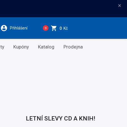
×
Přihlášení
0
Kč
0
ty
Kupóny
Katalog
Prodejna
LETNÍ SLEVY CD A KNIH!