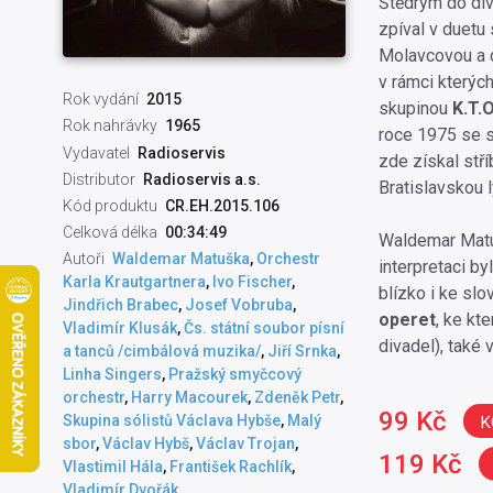
Štědrým do div
zpíval v duetu
Molavcovou a da
v rámci kterýc
Rok vydání
2015
skupinou
K.T.O
Rok nahrávky
1965
roce 1975 se s
Vydavatel
Radioservis
zde získal stř
Distributor
Radioservis a.s.
Bratislavskou l
Kód produktu
CR.EH.2015.106
Celková délka
00:34:49
Waldemar Matuš
Autoři
Waldemar Matuška
,
Orchestr
interpretaci by
Karla Krautgartnera
,
Ivo Fischer
,
blízko i ke sl
Jindřich Brabec
,
Josef Vobruba
,
operet
, ke kt
Vladimír Klusák
,
Čs. státní soubor písní
divadel), také
a tanců /cimbálová muzika/
,
Jiří Srnka
,
Linha Singers
,
Pražský smyčcový
orchestr
,
Harry Macourek
,
Zdeněk Petr
,
99 Kč
Skupina sólistů Václava Hybše
,
Malý
K
sbor
,
Václav Hybš
,
Václav Trojan
,
119 Kč
Vlastimil Hála
,
František Rachlík
,
Vladimír Dvořák