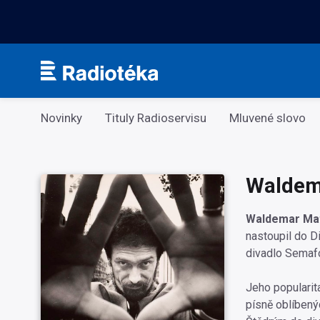
Kategorie
Novinky
Tituly Radioservisu
Mluvené slovo
Waldema
Waldemar Ma
nastoupil do Di
divadlo Semafo
Jeho popularita
písně oblíbený