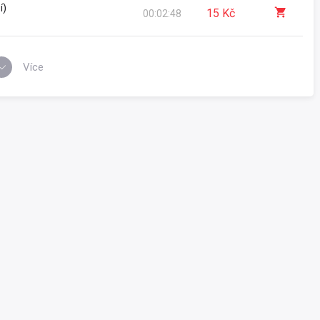
í)
ze
15 Kč
00:02:48
Více