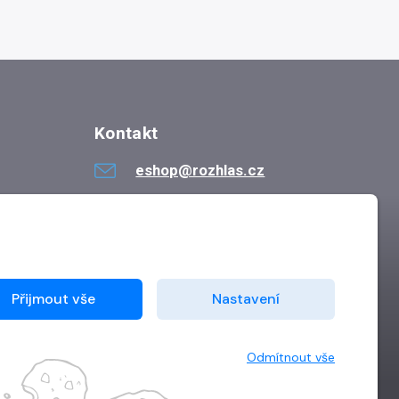
Kontakt
eshop@rozhlas.cz
724 819 319
Po - Pá 8:30 - 16:30
Přijmout vše
Nastavení
Odmítnout vše
Vytvořilo
Grand IT s.r.o.