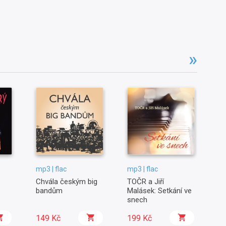
mp3 | flac
mp3 | flac
mp
Chvála českým big
TOČR a Jiří
Ka
bandům
Malásek: Setkání ve
ma
snech
149 Kč
199 Kč
1