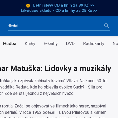
Letní slevy CD a knih
za 89 Kč >>
Likvidace skladu - CD a knihy za 25 Kč >>
Vyhledávání
Hudba
Knihy
E-knihy
DVD
Radiokarty
No
r Matuška: Lidovky a muzikály
tuška
jako zpěvák začínal v kavárně Vltava. Na konci 50. let
vadélka Reduta, kde ho objevila dvojice Suchý - Šlitr pro
r. Zde se stal jednou z největších hvězd.
 rostla. Začal se objevovat ve filmech jako herec, nazpíval
ch seriálů. V roce 1962 odešel i s Evou Pilarovou a Karlem