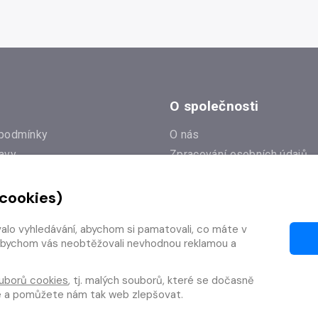
O společnosti
podmínky
O nás
avy
Zpracování osobních údajů
e
Zásady práce s cookies
 cookies)
Klub Radioservis
í dotazy
Kontakty
valo vyhledávání, abychom si pamatovali, co máte v
í od smlouvy
y, abychom vás neobtěžovali nevhodnou reklamou a
uborů cookies
, tj. malých souborů, které se dočasně
te a pomůžete nám tak web zlepšovat.