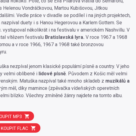
adla Rokoko. Poté, co se Eva Pilarová vrátila do Semaforu,
 s Helenou Vondráčkovou, Martou Kubišovou, Jitkou
lšími. Vedle práce v divadle se podílel i na jiných projektech,
h nazpíval duety i s Hanou Hegerovou a Karlem Gottem. Se
.
vystupoval několikrát i na festivalu v americkém Nashvillu. V
tal vítězem festivalu
Bratislavská lyra.
V roce 1967 a 1968
íbrnou a v roce 1966, 1967 a 1968 také bronzovou
yru.
ka nezpíval jenom klasické populární písně a country. V jeho
ly velmi oblíbené i
lidové písně
. Původem z Košic měl velmi
ovenským. Matuška nazpíval také mnoho skladeb z
muzikálů a
erým měl, díky mamince (zpěvačka vídeňských operetních
 velmi blízko. Všechny zmíněné žánry najdete na tomto albu.
OUPIT MP3
KOUPIT FLAC