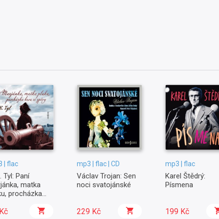
 | flac
mp3 | flac | CD
mp3 | flac
. Tyl: Paní
Václav Trojan: Sen
Karel Štědrý:
jánka, matka
noci svatojánské
Písmena
ku, procházka
u se zpěvy
Kč
229 Kč
199 Kč