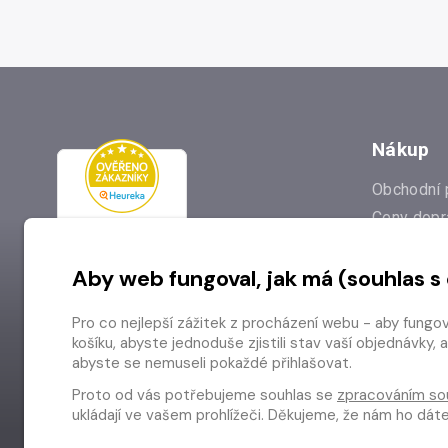
Nákup
Obchodní 
Ceny dopr
Reklamac
Aby web fungoval, jak má (souhlas s
Prodejna
Nejčastějš
Pro co nejlepší zážitek z procházení webu - aby fungo
Odstoupen
košíku, abyste jednoduše zjistili stav vaší objednávk
abyste se nemuseli pokaždé přihlašovat.
Proto od vás potřebujeme souhlas se
zpracováním so
ukládají ve vašem prohlížeči. Děkujeme, že nám ho dá
Copyright © 2026 Radioservis a.s.