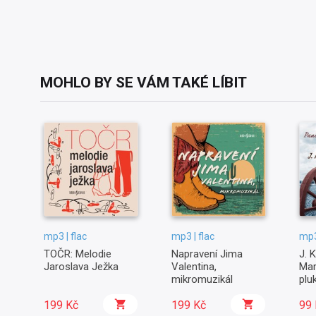
MOHLO BY SE VÁM TAKÉ LÍBIT
mp3 | flac
mp3 | flac
mp3
TOČR: Melodie
Napravení Jima
J. K
Jaroslava Ježka
Valentina,
Mar
mikromuzikál
plu
hro
199 Kč
199 Kč
99 