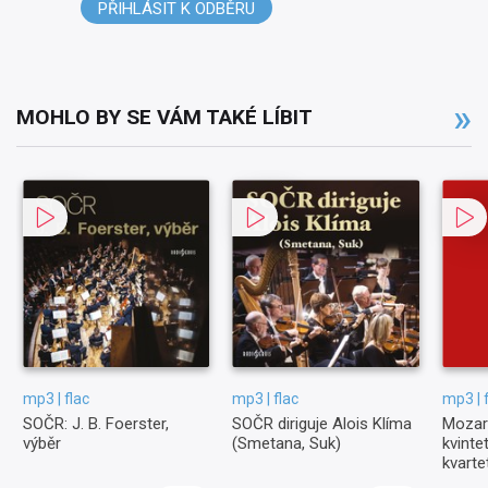
PŘIHLÁSIT K ODBĚRU
MOHLO BY SE VÁM TAKÉ LÍBIT
mp3 | flac
mp3 | flac
mp3 | f
SOČR: J. B. Foerster,
SOČR diriguje Alois Klíma
Mozar
výběr
(Smetana, Suk)
kvinte
kvarte