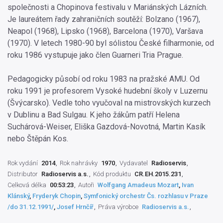
společnosti a Chopinova festivalu v Mariánských Lázních.
Je laureátem řady zahraničních soutěží: Bolzano (1967),
Neapol (1968), Lipsko (1968), Barcelona (1970), Varšava
(1970). V letech 1980-90 byl sólistou České filharmonie, od
roku 1986 vystupuje jako člen Guarneri Tria Prague.
Pedagogicky působí od roku 1983 na pražské AMU. Od
roku 1991 je profesorem Vysoké hudební školy v Luzernu
(Švýcarsko). Vedle toho vyučoval na mistrovských kurzech
v Dublinu a Bad Sulgau. K jeho žákům patří Helena
Suchárová-Weiser, Eliška Gazdová-Novotná, Martin Kasík
nebo Štěpán Kos.
Rok vydání
2014
Rok nahrávky
1970
Vydavatel
Radioservis
Distributor
Radioservis a.s.
Kód produktu
CR.EH.2015.231
Celková délka
00:53:23
Autoři
Wolfgang Amadeus Mozart
,
Ivan
Klánský
,
Fryderyk Chopin
,
Symfonický orchestr Čs. rozhlasu v Praze
/do 31.12.1991/
,
Josef Hrnčíř
Práva výrobce
Radioservis a.s.