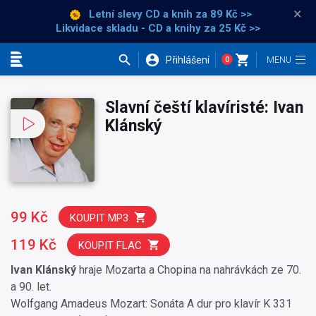
×
Letní slevy CD a knih
za 89 Kč >>
Likvidace skladu - CD a knihy za 25 Kč >>
Přihlášení
0
Kategorie
Slavní čeští klavíristé: Ivan
Klánský
99 Kč
KOUPIT MP3
119 Kč
KOUPIT FLAC
Ivan Klánský
hraje Mozarta a Chopina na nahrávkách ze 70.
a 90. let.
Wolfgang Amadeus Mozart: Sonáta A dur pro klavír K 331