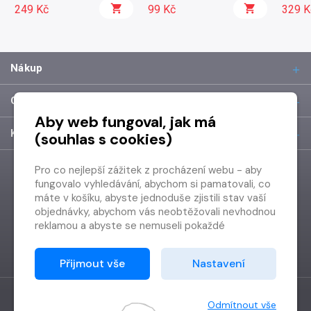
249 Kč
99 Kč
329 K
Nákup
O společnosti
Aby web fungoval, jak má
Kontakt
(souhlas s cookies)
Pro co nejlepší zážitek z procházení webu - aby
fungovalo vyhledávání, abychom si pamatovali, co
máte v košíku, abyste jednoduše zjistili stav vaší
objednávky, abychom vás neobtěžovali nevhodnou
reklamou a abyste se nemuseli pokaždé
přihlašovat.
Proto od vás potřebujeme souhlas se
Přijmout vše
Nastavení
zpracováním souborů cookies
, tj. malých souborů,
které se dočasně ukládají ve vašem prohlížeči.
Děkujeme, že nám ho dáte a pomůžete nám tak
Odmítnout vše