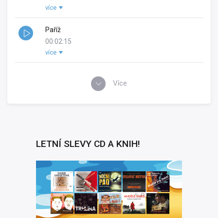
více
Rok vydání:
2020
Paříž
00:02:15
více
Rok vydání:
2020
Více
LETNÍ SLEVY CD A KNIH!