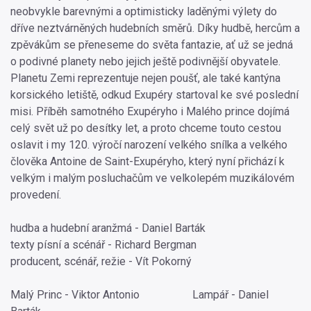
neobvykle barevnými a optimisticky laděnými výlety do
dříve neztvárněných hudebních směrů. Díky hudbě, hercům a
zpěvákům se přeneseme do světa fantazie, ať už se jedná
o podivné planety nebo jejich ještě podivnější obyvatele.
Planetu Zemi reprezentuje nejen poušť, ale také kantýna
korsického letiště, odkud Exupéry startoval ke své poslední
misi. Příběh samotného Exupéryho i Malého prince dojímá
celý svět už po desítky let, a proto chceme touto cestou
oslavit i my 120. výročí narození velkého snílka a velkého
člověka Antoine de Saint-Exupéryho, který nyní přichází k
velkým i malým posluchačům ve velkolepém muzikálovém
provedení.
hudba a hudební aranžmá - Daniel Barták
texty písní a scénář - Richard Bergman
producent, scénář, režie - Vít Pokorný
Malý Princ - Viktor Antonio Lampář - Daniel