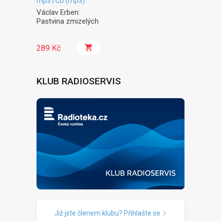
mp3 | CD (mp3)
Václav Erben:
Pastvina zmizelých
289 Kč
KLUB RADIOSERVIS
Již jste členem klubu? Přihlašte se