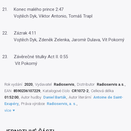
Konec malého prince 2:47
Vojtěch Dyk, Viktor Antonio, Tomáš Trapl
Zázrak 4:11
Vojtěch Dyk, Zdeněk Zelenka, Jaromír Dulava, Vít Pokorný
Závěrečné titulky Act II. 0:55
Vít Pokorný
Rok vydání
2020
Vydavatel
Radioservis
Distributor
Radioservis a.s.
EAN
8590236107229
Katalogové číslo
CR1072-2
Celková délka
01:52:00
Autor hudby
Daniel Barták
Autor literární
Antoine de Saint-
Exupéry
Práva výrobce
Radioservis, a. s.
Autor scénáře
Richard Bergman
,
Vítek Pokorný
Interpret zpěvu
Jiří
více
Korn
,
Vojtěch Dyk
,
Tomáš Trapl
,
Viktor Antonio
,
Josef Vojtek
,
Ivana
Korolová
,
Martin Pošta
Interpret slova
Dita Hořínková
,
Zdeněk
Zelenka
,
Jaromír Dulava
Umělecký režisér
Vít Pokorný