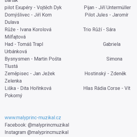
Barták
pilot Exupéry - Vojtěch Dyk Pijan - Jiří Untermüller
Domýšlivec - Jiří Korn Pilot Jules - Jaromír
Dulava
Růže - Ivana Korolová Trio Růží - Sára
Milfajtová
Had - Tomáš Trapl Gabriela
Urbánková
Bysnysmen - Martin Pošta Simona
Tlustá
Zeměpisec - Jan Ježek Hostinský - Zdeněk
Zelenka
Liška - Dita Hořínková Hlas Rádia Corse - Vít
Pokorný
www.malyprinc-muzikal.cz
Facebook: @malyprincmuzikal
Instagram @malyprincmuzikal