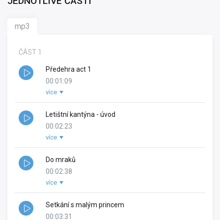
JEDNOTLIVÉ ČÁSTI
mp3
ČÁST 1
Předehra act 1
00:01:09
více
Rok vydání:
2020
Letištní kantýna - úvod
00:02:23
více
Rok vydání:
2020
Do mraků
00:02:38
více
Rok vydání:
2020
Setkání s malým princem
00:03:31