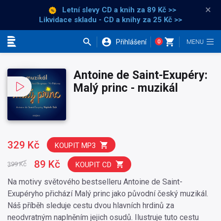
×
Letní slevy CD a knih
za 89 Kč >>
Likvidace skladu - CD a knihy za 25 Kč >>
Přihlášení
0
Kategorie
Antoine de Saint-Exupéry:
Malý princ - muzikál
329 Kč
KOUPIT MP3
89 Kč
KOUPIT CD
399 Kč
Na motivy světového bestselleru Antoine de Saint-
Exupéryho přichází Malý princ jako původní český muzikál.
Náš příběh sleduje cestu dvou hlavních hrdinů za
neodvratným naplněním jejich osudů. Ilustruje tuto cestu