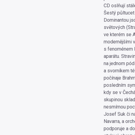
CD oslňují stá
Šestý půltucet
Dominantou jso
světových (Stra
ve kterém se An
modernějšími v
s fenoménem li
aparátu. Stravi
na jednom pódi
a svorníkem té
počínaje Brah
posledním symf
kdy se v Čechá
skupinou sklad
nesmírnou pocti
Josef Suk či n
Navarra, a orch
podporuje a dop