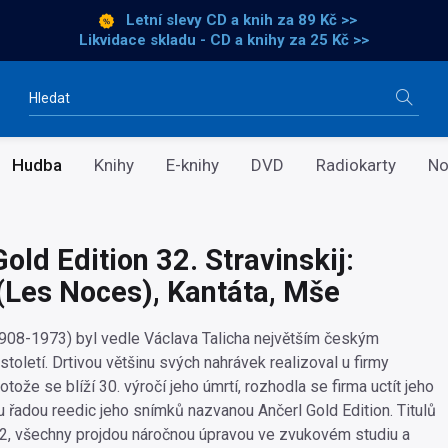
Letní slevy CD a knih
za 89 Kč >>
Likvidace skladu - CD a knihy za 25 Kč >>
Vyhledávání
Hudba
Knihy
E-knihy
DVD
Radiokarty
No
old Edition 32. Stravinskij:
(Les Noces), Kantáta, Mše
1908-1973) byl vedle Václava Talicha největším českým
století. Drtivou většinu svých nahrávek realizoval u firmy
tože se blíží 30. výročí jeho úmrtí, rozhodla se firma uctít jeho
 řadou reedic jeho snímků nazvanou Ančerl Gold Edition. Titulů
, všechny projdou náročnou úpravou ve zvukovém studiu a