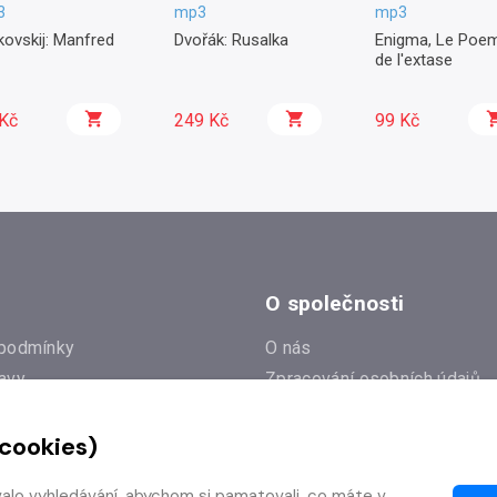
3
mp3
mp3
kovskij: Manfred
Dvořák: Rusalka
Enigma, Le Poe
de l'extase
Kč
249 Kč
99 Kč
O společnosti
podmínky
O nás
avy
Zpracování osobních údajů
e
Zásady práce s cookies
 cookies)
Klub Radioservis
í dotazy
Kontakty
valo vyhledávání, abychom si pamatovali, co máte v