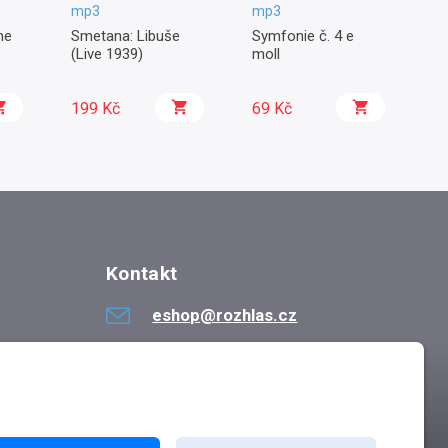
mp3
mp3
m
me
Smetana: Libuše
Symfonie č. 4 e
Sy
(Live 1939)
moll
199 Kč
69 Kč
6
Kontakt
eshop@rozhlas.cz
724 819 319
Po - Pá 8:30 - 16:30