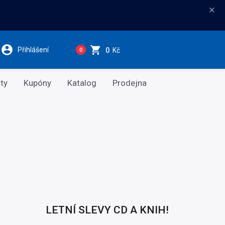
×
Přihlášení
0
Kč
0
ty
Kupóny
Katalog
Prodejna
LETNÍ SLEVY CD A KNIH!