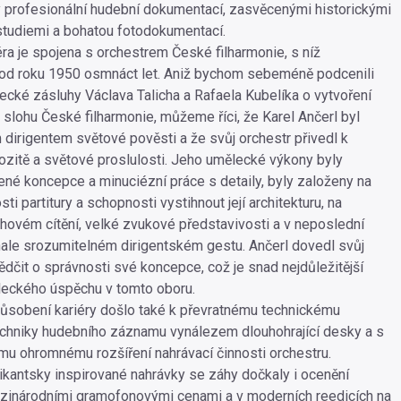
profesionální hudební dokumentací, zasvěcenými historickými
studiemi a bohatou fotodokumentací.
éra je spojena s orchestrem České filharmonie, s níž
 od roku 1950 osmnáct let. Aniž bychom sebeméně podcenili
cké zásluhy Václava Talicha a Rafaela Kubelíka o vytvoření
 slohu České filharmonie, můžeme říci, že Karel Ančerl byl
dirigentem světové pověsti a že svůj orchestr přivedl k
uozitě a světové proslulosti. Jeho umělecké výkony byly
né koncepce a minuciézní práce s detaily, byly založeny na
ti partitury a schopnosti vystihnout její architekturu, na
hovém cítění, velké zvukové představivosti a v neposlední
nale srozumitelném dirigentském gestu. Ančerl dovedl svůj
ědčit o správnosti své koncepce, což je snad nejdůležitější
eckého úspěchu v tomto oboru.
ůsobení kariéry došlo také k převratnému technickému
chniky hudebního záznamu vynálezem dlouhohrající desky a s
ímu ohromnému rozšíření nahrávací činnosti orchestru.
kantsky inspirované nahrávky se záhy dočkaly i ocenění
zinárodními gramofonovými cenami a v moderních reedicích na