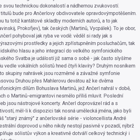
le svou technickou dokonalostí a nádhernou zvukovostí.
 titulů bude pro Ančerlovy obdivovatele opravdovýmpotěšením.
u tu totiž kantátové skladby moderních autorů, a to jak
vinskij, Prokofjev), tak českých (Martinů, Vycpálek). To je obor,
čerl pohyboval jak ryba ve vodě: věděl si rady jak s
ýrazovými prostředky a jejich zpřístupněním posluchačům, tak
dského hlasu a jeho integrací do velkého symfonického
nského Svatba je událostí již sama o sobě - jak často slyšíme
u vedle vokálních sólistů hned čtyři klavíry? Druhým nosníkem
to skupiny nahrávek jsou rozměrné a závažné symfonie
msovou Druhou přes Mahlerovu devátou až ke dvěma
onickým dílům Bohuslava Martinů, jež Ančerl nahrál v době,
ch o Martinů-emigrantovi nesmělo příliš mluvit. Poslední
eb jsou nástrojové koncerty. Ančerl doprovázel rád a s
vostí, měl-li k dispozici tak nosná umělecká jména, jako byli
áš "starý známý" z ančerlovské série - violoncellista André
estrální doprovod u něho nikdy nestojí pasivně v pozadí, nýbrž
lňuje sólistův výkon a kreativně dotváří celkový technický i