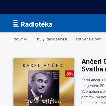
Kategorie
Novinky
Tituly Radioservisu
Mluvené slovo
Ančerl G
Svatba 
Karel Ančerl (
dirigentem 20. 
Supraphon a pro
památku velkou
bude celkem 42