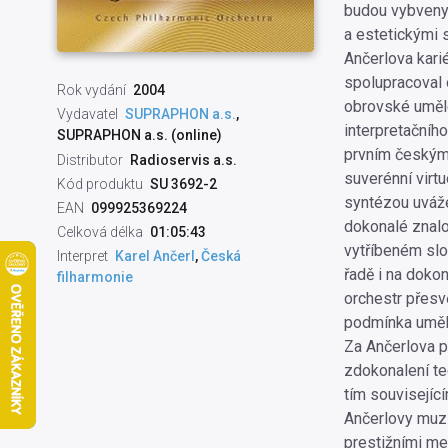
budou vybveny 
a estetickými 
Ančerlova kari
spolupracoval
Rok vydání
2004
obrovské uměle
Vydavatel
SUPRAPHON a.s.
,
interpretačního
SUPRAPHON a.s. (online)
prvním českým 
Distributor
Radioservis a.s.
suverénní virt
Kód produktu
SU 3692-2
syntézou uváže
EAN
099925369224
dokonalé znalos
Celková délka
01:05:43
vytříbeném slo
Interpret
Karel Ančerl
,
Česká
řadě i na doko
filharmonie
orchestr přesv
podmínka uměl
Za Ančerlova p
zdokonalení te
tím souvisejíc
Ančerlovy muzi
prestižními me