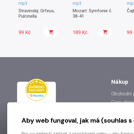
mp3
mp3
mp
Stravinskij: Orfeus,
Mozart: Symfonie č.
Čaj
Pulcinella
38-41
99 Kč
189 Kč
99 
Nákup
Obchodní 
Ceny dopr
Reklamac
Aby web fungoval, jak má (souhlas s
Prodejna
Nejčastějš
Pro co nejlepší zážitek z procházení webu - aby fungo