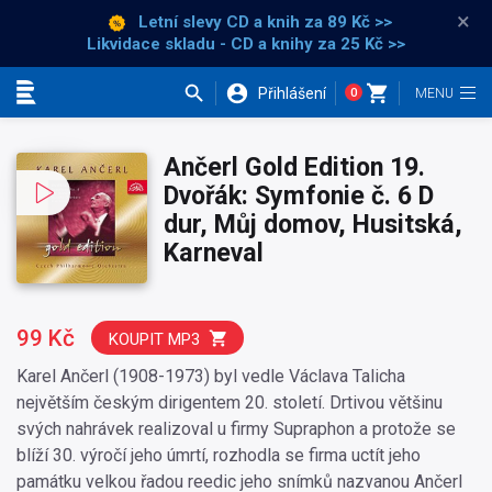
×
Letní slevy CD a knih
za 89 Kč >>
Likvidace skladu - CD a knihy za 25 Kč >>
Přihlášení
0
Kategorie
Ančerl Gold Edition 19.
Dvořák: Symfonie č. 6 D
dur, Můj domov, Husitská,
Karneval
99 Kč
KOUPIT MP3
Karel Ančerl (1908-1973) byl vedle Václava Talicha
největším českým dirigentem 20. století. Drtivou většinu
svých nahrávek realizoval u firmy Supraphon a protože se
blíží 30. výročí jeho úmrtí, rozhodla se firma uctít jeho
památku velkou řadou reedic jeho snímků nazvanou Ančerl