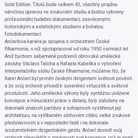
Gold Edition. Titulů bude celkem 42, všechny projdou
náročnou úpravou ve zvukovém studiu a budou vybveny
profesionální hudební dokumentací, zasvěcenými
historickými a estetickými studiemi a bohatou
fotodokumentací.
Ančerlova kariéra je spojena s orchestrem České
filharmonie, s níž spolupracoval od roku 1950 osmnáct let.
Aniž bychom sebeméně podcenili obrovské umělecké
zásluhy Václava Talicha a Rafaela Kubelíka o vytvoření
interpretačního slohu České filharmonie, můžeme říci, že
Karel Ančerl byl prvním českým dirigentem světové pověsti
a že svůj orchestr přivedl k suverénní virtuozitě a světové
proslulosti. Jeho umělecké výkony byly syntézou uvážené
koncepce a minuciézní práce s detaily, byly založeny na
dokonalé znalosti partitury a schopnosti vystihnout její
architekturu, na vytříbeném slohovém cítění, velké zvukové
představivosti a v neposlední řadě i na dokonale
srozumitelném dirigentském gestu. Ančerl dovedl svůj
orchestr přesvědčit o správnosti své koncepce, což je snad