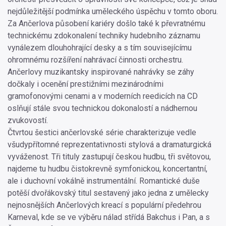
nejdůležitější podmínka uměleckého úspěchu v tomto oboru.
Za Ančerlova působení kariéry došlo také k převratnému
technickému zdokonalení techniky hudebního záznamu
vynálezem dlouhohrající desky a s tím souvisejícímu
ohromnému rozšíření nahrávací činnosti orchestru.
Ančerlovy muzikantsky inspirované nahrávky se záhy
dočkaly i ocenění prestižními mezinárodními
gramofonovými cenami a v moderních reedicích na CD
oslňují stále svou technickou dokonalostí a nádhernou
zvukovostí.
Čtvrtou šestici ančerlovské série charakterizuje vedle
všudypřítomné reprezentativnosti stylová a dramaturgická
vyváženost. Tři tituly zastupují českou hudbu, tři světovou,
najdeme tu hudbu čistokrevně symfonickou, koncertantní,
ale i duchovní vokálně instrumentální. Romantické duše
potěší dvořákovský titul sestavený jako jedna z umělecky
nejnosnějších Ančerlových kreací s populární předehrou
Karneval, kde se ve výběru nálad střídá Bakchus i Pan, a s