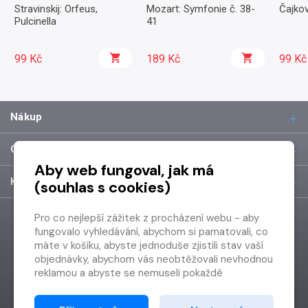
Stravinskij: Orfeus,
Mozart: Symfonie č. 38-
Čajkov
Pulcinella
41
99 Kč
189 Kč
99 Kč
Nákup
O společnosti
Aby web fungoval, jak má
Kontakt
(souhlas s cookies)
Pro co nejlepší zážitek z procházení webu - aby
fungovalo vyhledávání, abychom si pamatovali, co
máte v košíku, abyste jednoduše zjistili stav vaší
objednávky, abychom vás neobtěžovali nevhodnou
reklamou a abyste se nemuseli pokaždé
přihlašovat.