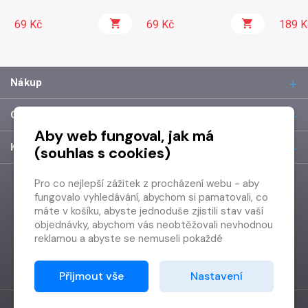
69 Kč
69 Kč
189 K
Nákup
O společnosti
Aby web fungoval, jak má
Kontakt
(souhlas s cookies)
Pro co nejlepší zážitek z procházení webu - aby
fungovalo vyhledávání, abychom si pamatovali, co
máte v košíku, abyste jednoduše zjistili stav vaší
objednávky, abychom vás neobtěžovali nevhodnou
reklamou a abyste se nemuseli pokaždé
přihlašovat.
Proto od vás potřebujeme souhlas se
Přijmout vše
Nastavení
zpracováním souborů cookies
, tj. malých souborů,
které se dočasně ukládají ve vašem prohlížeči.