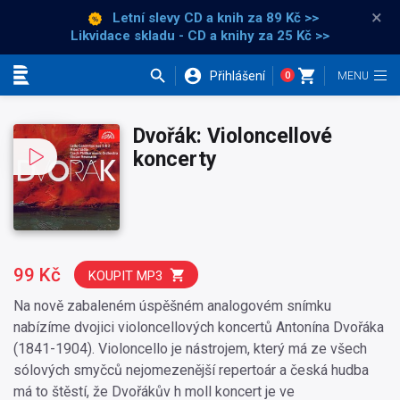
×
Letní slevy CD a knih
za 89 Kč >>
Likvidace skladu - CD a knihy za 25 Kč >>
Přihlášení
0
Kategorie
Dvořák: Violoncellové
koncerty
99 Kč
KOUPIT MP3
Na nově zabaleném úspěšném analogovém snímku
nabízíme dvojici violoncellových koncertů Antonína Dvořáka
(1841-1904). Violoncello je nástrojem, který má ze všech
sólových smyčců nejomezenější repertoár a česká hudba
má to štěstí, že Dvořákův h moll koncert je ve