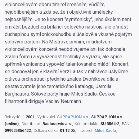
violoncellovém oboru tím referenčním, vůdčím,
nejoblíbenějším a zdá se, že i objektivně umělecky
nejnosnějším. Je to koncert "symfonický", jeho úkolem není
omráčit bezduchou brilancí sólového nástroje, ale přinést
duchaplnou symfonickouhudbu s účelově a vkusně pojatým
sólovým partem. Na Mistrově prvním, mladistvém
violoncellovém koncertě neobdivujeme ani tak dokonale
zralou formu a vyváženost techniky a výrazu, ale spíše
upřímně vznícenou výpověď talentovaného mládí. Koncert
se dochoval jen v klavírní verzi, a tak v nahrávce uslyšíme
citlivou orchestraci předního znalce Dvořákova díla a
sestavovatele jeho tematického katalogu, Jarmila
Burghausra. Sólové party hraje Miloš Sádlo, Českou
filharmonii diriguje Václav Neumann.
Rok vydání
2001
Vydavatel
SUPRAPHON a.s.
, SUPRAPHON a.s.
(online)
Distributor
Radioservis a.s.
Kód produktu
SU 3564-2
EAN
099925356422
Celková délka
01:12:05
Interpret
Miloš Sádlo