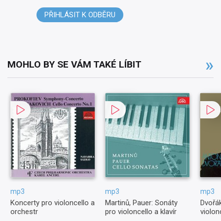
PŘIHLÁSIT K ODBĚRU
MOHLO BY SE VÁM TAKÉ LÍBIT
mp3
mp3
mp3
Koncerty pro violoncello a
Martinů, Pauer: Sonáty
Dvořák
orchestr
pro violoncello a klavír
violon