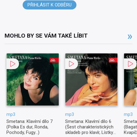
PŘIHLÁSIT K ODBĚRU
MOHLO BY SE VÁM TAKÉ LÍBIT
mp3
mp3
mp3
Smetana: Klavírní dílo 7
Smetana: Klavírní dílo 6
Smetan
(Polka Es dur, Ronda,
(Šest charakteristických
(Bagat
Pochody, Fugy...)
skladeb pro klavír, Lístky
Kvapíč