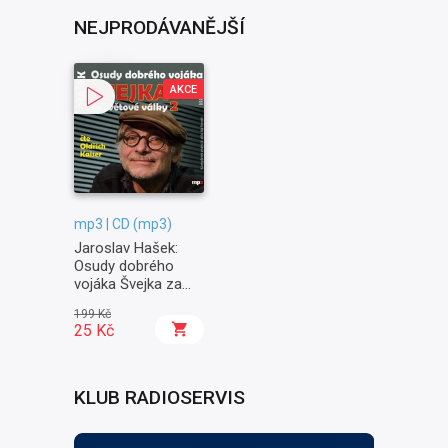
NEJPRODÁVANĚJŠÍ
AKCE
mp3 | CD (mp3)
Jaroslav Hašek:
Osudy dobrého
vojáka Švejka za
světové války II. -
199 Kč
Na frontě
25 Kč
KLUB RADIOSERVIS