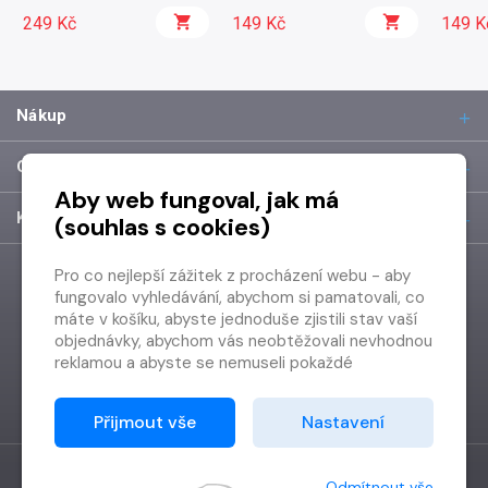
do památníku...)
Impro
249 Kč
149 Kč
Čtvery
149 K
Nákup
O společnosti
Aby web fungoval, jak má
Kontakt
(souhlas s cookies)
Pro co nejlepší zážitek z procházení webu - aby
fungovalo vyhledávání, abychom si pamatovali, co
máte v košíku, abyste jednoduše zjistili stav vaší
objednávky, abychom vás neobtěžovali nevhodnou
reklamou a abyste se nemuseli pokaždé
přihlašovat.
Proto od vás potřebujeme souhlas se
Přijmout vše
Nastavení
zpracováním souborů cookies
, tj. malých souborů,
které se dočasně ukládají ve vašem prohlížeči.
Děkujeme, že nám ho dáte a pomůžete nám tak
Odmítnout vše