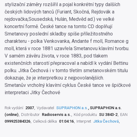
stylizační záměry rozšířil a pojal konkrétní typy dalších
českých lidových tanců (Furiant, Skočná, Rejdovák a
rejdovačka,Sousedská, Hulán, Medvěd ad.) ve velké
koncertní formě. České tance na tomto CD doplňují
Smetanovy poslední skladby spíše příležitostného
charakteru - polka Venkovanka, Andante f moll, Romance g
moll, která v roce 1881 uzavřela Smetanovu klavírní tvorbu.
V samém závěru života, v roce 1883, pod tlakem
existenčních starostí přepracoval a nabídl k vydání Bettinu
polku. Jitka Čechová i v tomto třetím smetanovském titulu
dokazuje, že je interpretkou z nejpovolanějších.
Smetanův vrcholný klavírní cyklus České tance ve špičkové
interpretaci Jitky Čechové
Rok vydání
2007
Vydavatel
SUPRAPHON a.s.
, SUPRAPHON a.s.
(online)
Distributor
Radioservis a.s.
Kód produktu
SU 3843-2
EAN
099925384326
Celková délka
01:04:16
Interpret
Jitka Čechová