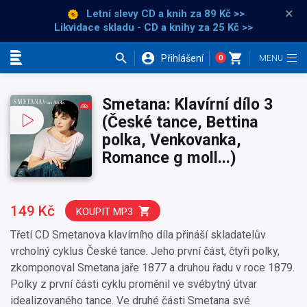
×
Letní slevy CD a knih
za 89 Kč >>
Likvidace skladu - CD a knihy za 25 Kč >>
Přihlášení
0
Kategorie
Smetana: Klavírní dílo 3
(České tance, Bettina
polka, Venkovanka,
Romance g moll...)
149 Kč
KOUPIT MP3
Třetí CD Smetanova klavírního díla přináší skladatelův
vrcholný cyklus České tance. Jeho první část, čtyři polky,
zkomponoval Smetana jaře 1877 a druhou řadu v roce 1879.
Polky z první části cyklu proměnil ve svébytný útvar
idealizovaného tance. Ve druhé části Smetana své