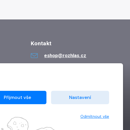
Kontakt
eshop@rozhlas.cz
724 819 319
Po - Pá 8:30 - 16:30
Přijmout vše
Nastavení
Odmítnout vše
Vytvořilo
Grand IT s.r.o.