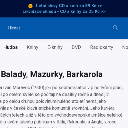
Letní slevy CD a knih
za 89 Kč >>
Likvidace skladu - CD a knihy za 25 Kč >>
Vyhledávání
Hudba
Knihy
E-knihy
DVD
Radiokarty
No
 Balady, Mazurky, Barkarola
ta Ivan Moravec (1930) je i po sedmdesátce v plné tvůrčí práci,
 po celém světě se počítají na desítky ročně a dnes již
e po celou druhou polovinuminulého století nemá jeho
hlas v české klavíristické komunitě srovnání. Jeho kariéra
átých letech a již v této pro východoevropské umělce nelehké
 o svém talentu publikum v Itálii, Rakousku a Anglii, v roce