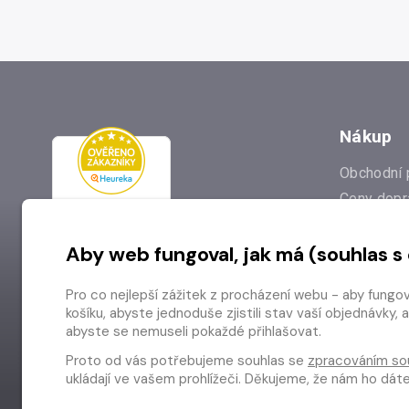
Nákup
Obchodní 
Ceny dopr
Reklamac
Aby web fungoval, jak má (souhlas s
Prodejna
Nejčastějš
Pro co nejlepší zážitek z procházení webu - aby fungo
Odstoupen
košíku, abyste jednoduše zjistili stav vaší objednávk
abyste se nemuseli pokaždé přihlašovat.
Proto od vás potřebujeme souhlas se
zpracováním so
ukládají ve vašem prohlížeči. Děkujeme, že nám ho dá
Copyright © 2026 Radioservis a.s.