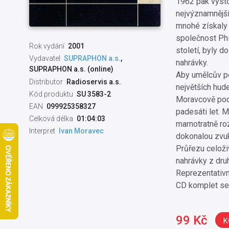
1962 pak vysto
nejvýznamnějšíc
mnohé získaly
společnost Phi
Rok vydání
2001
století, byly 
Vydavatel
SUPRAPHON a.s.
,
nahrávky.
SUPRAPHON a.s. (online)
Aby umělcův por
Distributor
Radioservis a.s.
největších hud
Kód produktu
SU 3583-2
Moravcově podá
EAN
099925358327
padesáti let. 
Celková délka
01:04:03
marnotratně ro
Interpret
Ivan Moravec
dokonalou zvuk
Průřezu celoži
nahrávky z dru
Reprezentativn
CD komplet se
99 Kč
K