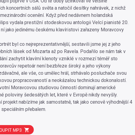
upil poprvé v USA. Od té doby účinkoval ve většině
h koncertních sálů světa a natočil desítky nahrávek, z nichž
 mezinárodní ocenění. Když před nedávnem holandská
lips vydala prestižní stodeskovou antologii Velcí pianisté 20.
do ní jako jedinému českému klavíristovi zařazeny Moravcovy
trét byl co nejreprezentativnější, sestavili jsme jej z jeho
ebních lásek od Mozarta až po Ravela. Podařilo se nám tak v
ní zachytit klavírní klenoty vzniklé v rozmezí téměř sto
Moravcův repetoár není bezbřeze široký a jeho výkony
zdávačné, ale vše, co umělec hrál, strhávalo posluchače svou
ovou propracovaností a neokázalou technickou dokonalostí.
votní Moravcovou studiovou činností dominují americké
hé poloviny šedesátých let, které v Evropě nikdy nevyšly.
í projekt nabízíme jak samostatně, tak jako cenově výhodnější 4
 speciálním přebalem.
OUPIT MP3