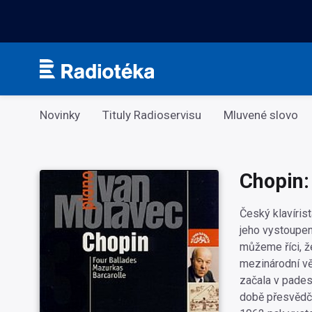
Kategorie
Novinky
Tituly Radioservisu
Mluvené slovo
Chopin:
Český klavíris
jeho vystoupení
můžeme říci, ž
mezinárodní vě
začala v pades
době přesvědčil