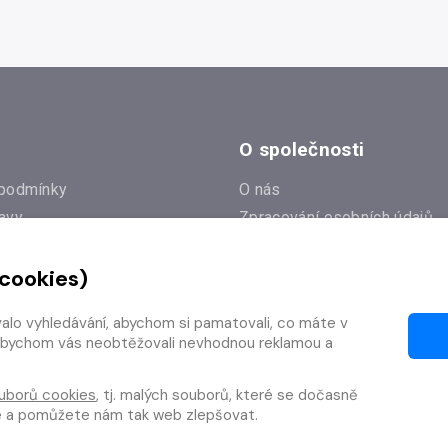
O společnosti
podmínky
O nás
avy
Zpracování osobních údajů
e
Zásady práce s cookies
 cookies)
Klub Radioservis
í dotazy
Kontakty
valo vyhledávání, abychom si pamatovali, co máte v
í od smlouvy
y, abychom vás neobtěžovali nevhodnou reklamou a
uborů cookies
, tj. malých souborů, které se dočasně
te a pomůžete nám tak web zlepšovat.