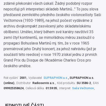
zdárné překonání všech úskalí. Žádný podobný rozpor
nepociťuji při interpretaci skladeb Martinů…" To jsou slova
předčasně zemřelého předního českého violoncellisty Saši
Večtomova (1930-1989), na jehož počest vydáváme z
archivu dvojkompakt zasvěcený jeho skladatelskému
oblíbenci. Umělec, který během své kariéry navštívil 35
zemí čtyř kontinentů, se mimořádnou měrou zasloužil o
propagaci Bohuslava Martinů mj. tím, že v roce 1965
premiéroval jeho Druhý koncert, za jehož nahrávku (jež je
součástí této reedice) v roce 1970 získal jednu z prvních
Grand Prix du Disque de l'Académie Charles Cros pro
českého umělce.
Rok vydání
2001
Vydavatel
SUPRAPHON a.s.
, SUPRAPHON a.s.
(online)
Distributor
Radioservis a.s.
Kód produktu
SU 3586-2
EAN
099925358624
Celková délka
01:59:05
Interpret
Saša Večtomov
JEDNOTLIVÉ ČÁSTI