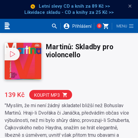
×
Letní slevy CD a knih
za 89 Kč >>
Likvidace skladu - CD a knihy za 25 Kč >>
Přihlášení
0
Kategorie
Martinů: Skladby pro
violoncello
139 Kč
KOUPIT MP3
"Myslím, že mi není žádný skladatel bližší než Bohuslav
Martinů. Hraji-li Dvořáka či Janáčka, předvádím občas více
výbušnosti, než mi bylo shůry dáno; provozuji-li Schuberta,
Čajkovského nebo Haydna, snažím se hrát elegantně,
líbezně s úsměvem; uvnitř však přitom trnu obavami a