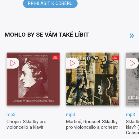
PŘIHLÁSIT K ODBĚRU
MOHLO BY SE VÁM TAKÉ LÍBIT
mp3
mp3
mp3
Chopin: Skladby pro
Martinů, Roussel: Skladby
Skladb
violoncello a klavír
pro violoncello a orchestr
klavír
Cassad
Piatti,