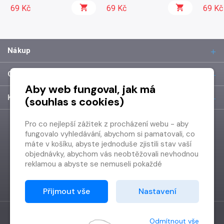
69 Kč
69 Kč
Schröd
69 Kč
Piatti)
Nákup
O společnosti
Aby web fungoval, jak má
Kontakt
(souhlas s cookies)
Pro co nejlepší zážitek z procházení webu - aby
fungovalo vyhledávání, abychom si pamatovali, co
máte v košíku, abyste jednoduše zjistili stav vaší
objednávky, abychom vás neobtěžovali nevhodnou
reklamou a abyste se nemuseli pokaždé
přihlašovat.
Proto od vás potřebujeme souhlas se
Přijmout vše
Nastavení
zpracováním souborů cookies
, tj. malých souborů,
které se dočasně ukládají ve vašem prohlížeči.
Děkujeme, že nám ho dáte a pomůžete nám tak
Odmítnout vše