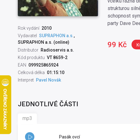
vcelku rázná do
strukturou sil
schopnost symp
party Dave Dee
Rok vydání
2010
Vydavatel
SUPRAPHON a.s.
,
SUPRAPHON a.s. (online)
99 Kč
K
Distributor
Radioservis a.s.
Kód produktu
VT 8659-2
EAN
099925865924
Celková délka
01:15:10
Interpret
Pavel Novák
JEDNOTLIVÉ ČÁSTI
mp3
Pasák ovcí