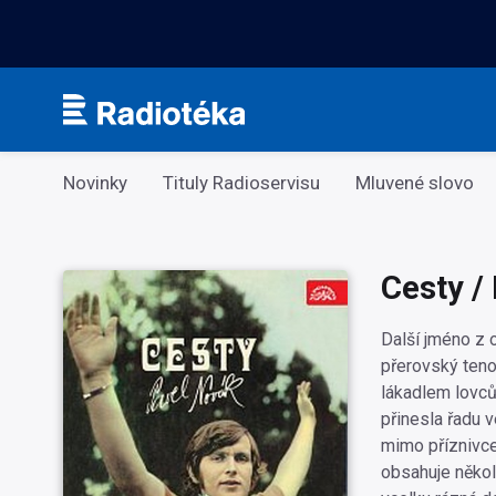
Kategorie
Novinky
Tituly Radioservisu
Mluvené slovo
Cesty /
Další jméno z 
přerovský teno
lákadlem lovců 
přinesla řadu v
mimo příznivce
obsahuje někol