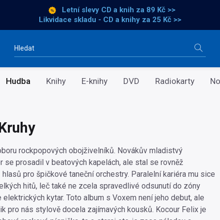
Letní slevy CD a knih
za 89 Kč >>
Likvidace skladu - CD a knihy za 25 Kč >>
Vyhledávání
Hudba
Knihy
E-knihy
DVD
Radiokarty
No
 Kruhy
oboru rockpopových obojživelníků. Novákův mladistvý
r se prosadil v beatových kapelách, ale stal se rovněž
hlasů pro špičkové taneční orchestry. Paralelní kariéra mu sice
elkých hitů, leč také ne zcela spravedlivé odsunutí do zóny
 elektrických kytar. Toto album s Voxem není jeho debut, ale
ik pro nás stylově docela zajímavých kousků. Kocour Felix je