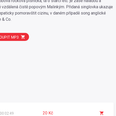
bová rocková písnička, ta o starci etc. je zase náladou a
ně vzdálená čistě popovým Malinkým. Přidaná singlovka ukazuje
aticky pomoravštit cizinu, v daném případě song anglické
 & Co.
OUPIT MP3
20 Kč
00:02:49