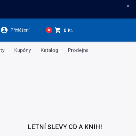
×
Přihlášení
0
Kč
0
ty
Kupóny
Katalog
Prodejna
LETNÍ SLEVY CD A KNIH!