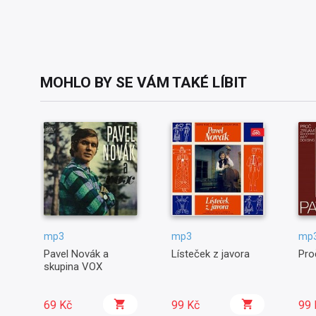
MOHLO BY SE VÁM TAKÉ LÍBIT
mp3
mp3
mp
Pavel Novák a
Lísteček z javora
Pro
skupina VOX
69 Kč
99 Kč
99 