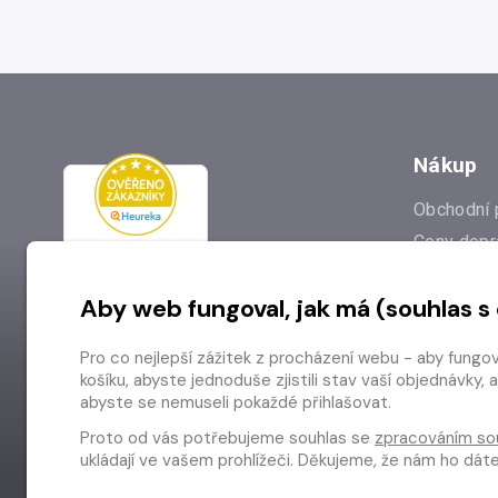
Nákup
Obchodní 
Ceny dopr
Reklamac
Aby web fungoval, jak má (souhlas s
Prodejna
Nejčastějš
Pro co nejlepší zážitek z procházení webu - aby fungo
Odstoupen
košíku, abyste jednoduše zjistili stav vaší objednávk
abyste se nemuseli pokaždé přihlašovat.
Proto od vás potřebujeme souhlas se
zpracováním so
ukládají ve vašem prohlížeči. Děkujeme, že nám ho dá
Copyright © 2026 Radioservis a.s.