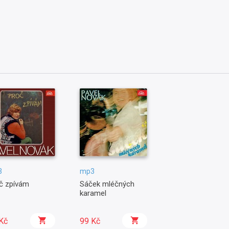
3
mp3
č zpívám
Sáček mléčných
karamel
Kč
99 Kč