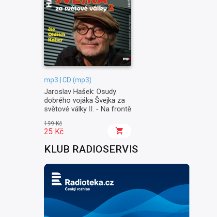
mp3 | CD (mp3)
Jaroslav Hašek: Osudy
dobrého vojáka Švejka za
světové války II. - Na frontě
199 Kč
25 Kč
KLUB RADIOSERVIS