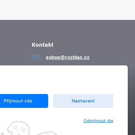
Kontakt
eshop@rozhlas.cz
724 819 319
Po - Pá 8:30 - 16:30
Přijmout vše
Nastavení
Odmítnout vše
Vytvořilo
Grand IT s.r.o.