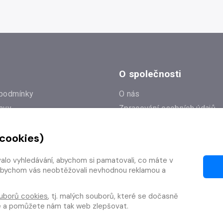
O společnosti
podmínky
O nás
avy
Zpracování osobních údajů
e
Zásady práce s cookies
 cookies)
Klub Radioservis
í dotazy
Kontakty
valo vyhledávání, abychom si pamatovali, co máte v
í od smlouvy
y, abychom vás neobtěžovali nevhodnou reklamou a
uborů cookies
, tj. malých souborů, které se dočasně
te a pomůžete nám tak web zlepšovat.