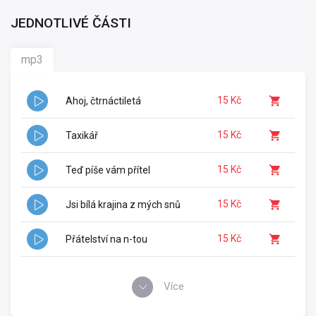
JEDNOTLIVÉ ČÁSTI
mp3
15 Kč
Ahoj, čtrnáctiletá
15 Kč
Taxikář
15 Kč
Teď píše vám přítel
15 Kč
Jsi bílá krajina z mých snů
15 Kč
Přátelství na n-tou
Více