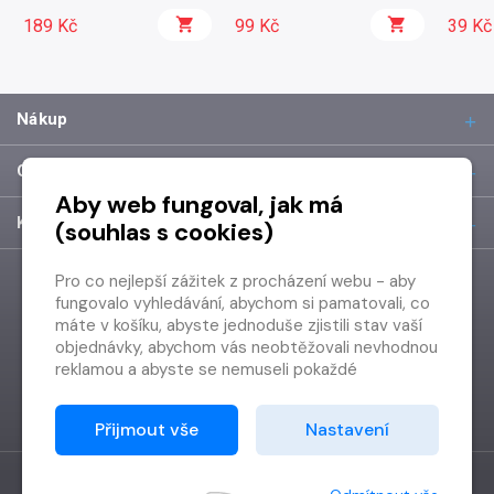
189 Kč
99 Kč
39 Kč
Nákup
O společnosti
Aby web fungoval, jak má
Kontakt
(souhlas s cookies)
Pro co nejlepší zážitek z procházení webu - aby
fungovalo vyhledávání, abychom si pamatovali, co
máte v košíku, abyste jednoduše zjistili stav vaší
objednávky, abychom vás neobtěžovali nevhodnou
reklamou a abyste se nemuseli pokaždé
přihlašovat.
Proto od vás potřebujeme souhlas se
Přijmout vše
Nastavení
zpracováním souborů cookies
, tj. malých souborů,
které se dočasně ukládají ve vašem prohlížeči.
Děkujeme, že nám ho dáte a pomůžete nám tak