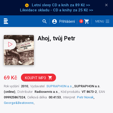
×
Letní slevy CD a knih
za 89 Kč >>
Likvidace skladu - CD a knihy za 25 Kč >>
Přihlášení
0
Kategorie
Ahoj, tvůj Petr
69 Kč
KOUPIT MP3
Rok vydání
2010
Vydavatel
SUPRAPHON a.s.
, SUPRAPHON a.s.
(online)
Distributor
Radioservis a.s.
Kód produktu
VT 8673-2
EAN
099925867324
Celková délka
00:41:53
Interpret
Petr Novak
,
George&Beatovens